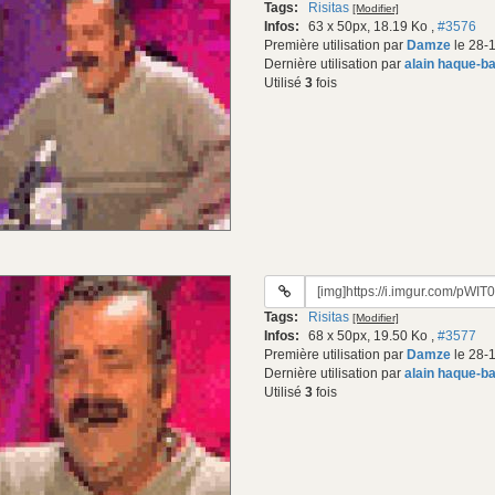
Tags:
Risitas
[Modifier]
gif:
Infos:
63 x 50px, 18.19 Ko
,
#3576
Première utilisation par
Damze
le 28-
Dernière utilisation par
alain haque-b
Utilisé
3
fois
URL
du
Tags:
Risitas
[Modifier]
gif:
Infos:
68 x 50px, 19.50 Ko
,
#3577
Première utilisation par
Damze
le 28-
Dernière utilisation par
alain haque-b
Utilisé
3
fois