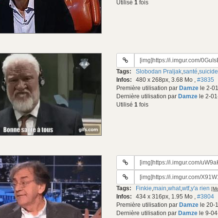
Utilisé
1
fois
URL
du
Tags:
Slobodan Praljak
,
santé
,
suicide
gif:
Infos:
480 x 268px, 3.68 Mo
,
#3835
Première utilisation par
Damze
le 2-0
Dernière utilisation par
Damze
le 2-01
Utilisé
1
fois
URL
du
URL
gif:
#2
Tags:
Finkie
,
main
,
what
,
wtf
,
y'a rien
[Mo
du
Infos:
434 x 316px, 1.95 Mo
,
#3804
gif:
Première utilisation par
Damze
le 20-
Dernière utilisation par
Damze
le 9-04