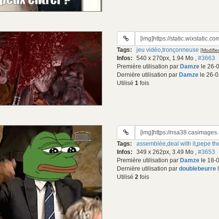
URL
du
Tags:
jeu vidéo
,
tronçonneuse
[Modifier
gif:
Infos:
540 x 270px, 1.94 Mo
,
#3663
Première utilisation par
Damze
le 26-
Dernière utilisation par
Damze
le 26-0
Utilisé
1
fois
URL
du
Tags:
assemblée
,
deal with it
,
pepe the
gif:
Infos:
349 x 262px, 3.49 Mo
,
#3653
Première utilisation par
Damze
le 18-
Dernière utilisation par
doublebeurre
l
Utilisé
2
fois