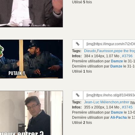
Utilisé
5
fois
URL
du
Tags:
Dieudo
,
Faurisson
,
pepe the fro
gif:
Infos:
384 x 164px, 1.07 Mo
,
#3796
Première utilisation par
Damze
le 31-
Dernière utilisation par
Damze
le 31-1
Utilisé
1
fois
URL
du
Tags:
Jean-Luc Mélenchon
,
entrer
[Mo
gif:
Infos:
355 x 200px, 1.04 Mo
,
#3745
Première utilisation par
Damze
le 13-
Dernière utilisation par
Ali-Pacha
le 1
Utilisé
2
fois