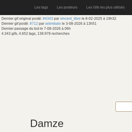
Les tags
Les posteurs
Les Gifs les plus utilisés
Dernier gif original posté:
#4343
par
vincent_libre
le 8-02-2025 à 19h32
Dernier gif posté:
#712
par
sebmbalo
le 3-08-2026 à 13h51
Dernier passage du bot le 7-08-2026 à 06h
4.343 gifs, 4.652 tags, 138.978 recherches
Damze