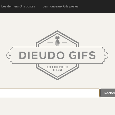
Les derniers Gifs postés
Les nouveaux Gifs postés
Reche