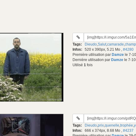
URL
du
Tags:
Dieudo
,
Salut
,
camarade
,
champ
gif:
Infos:
520 x 390px, 5.21 Mo
,
#4280
Première utilisation par
Damze
le 7-1
Dernière utilisation par
Damze
le 7-10
Utilisé
1
fois
URL
du
Tags:
Dieudo
,
prix
,
quenelle
,
trophée
,
y
gif:
Infos:
666 x 374px, 8.68 Mo
,
#4237
Première utilisation par
Damze
le 29-