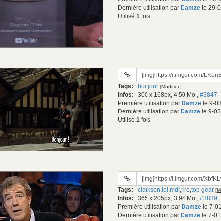
Dernière utilisation par
Damze
le 29-0
Utilisé
1
fois
URL
du
Tags:
bonjour
[Modifier]
gif:
Infos:
300 x 168px, 4.50 Mo
,
#3847
Première utilisation par
Damze
le 9-0
Dernière utilisation par
Damze
le 9-03
Utilisé
1
fois
URL
du
Tags:
clarkson
,
lol
,
mdr
,
rire
,
top gear
[M
gif:
Infos:
365 x 205px, 3.94 Mo
,
#3839
Première utilisation par
Damze
le 7-0
Dernière utilisation par
Damze
le 7-01