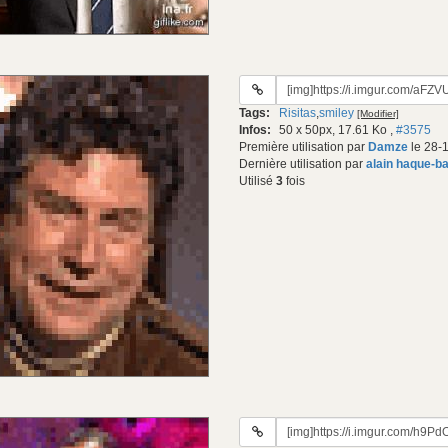
URL
du
Tags:
Risitas
,
smiley
[Modifier]
gif:
Infos:
50 x 50px, 17.61 Ko
,
#3575
Première utilisation par
Damze
le 28-
Dernière utilisation par
alain haque-b
Utilisé
3
fois
URL
du