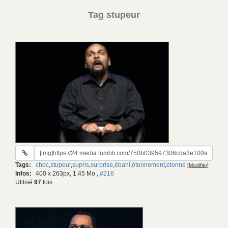
Tag stupeur
URL
du
Tags:
choc
,
stupeur
,
supris
,
surprise
,
ébahi
,
étonnement
,
étonné
[Modifier]
gif:
Infos:
400 x 263px, 1.45 Mo
,
#216
Utilisé
97
fois