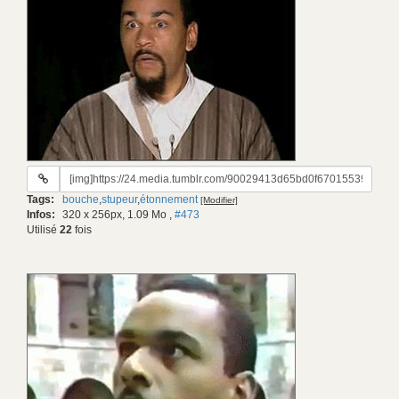
URL
du
Tags:
bouche
,
stupeur
,
étonnement
[Modifier]
gif:
Infos:
320 x 256px, 1.09 Mo
,
#473
Utilisé
22
fois