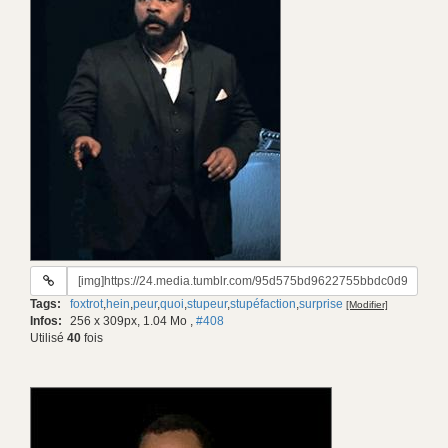
URL
du
Tags:
foxtrot
,
hein
,
peur
,
quoi
,
stupeur
,
stupéfaction
,
surprise
[Modifier]
gif:
Infos:
256 x 309px, 1.04 Mo
,
#408
Utilisé
40
fois