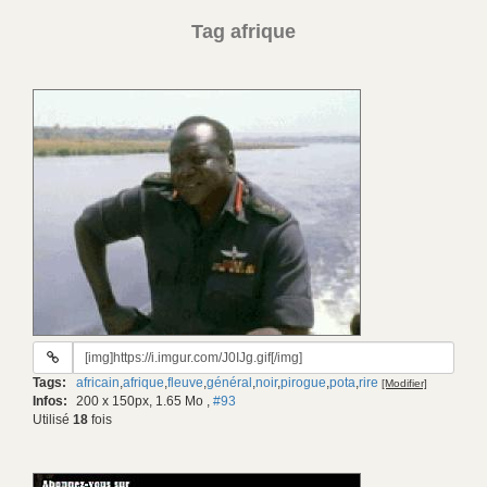
Tag afrique
URL
du
Tags:
africain
,
afrique
,
fleuve
,
général
,
noir
,
pirogue
,
pota
,
rire
[Modifier]
gif:
Infos:
200 x 150px, 1.65 Mo
,
#93
Utilisé
18
fois