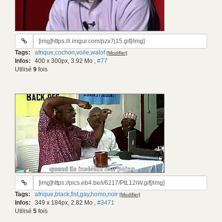
URL
du
Tags:
afrique
,
cochon
,
voile
,
walof
[Modifier]
gif:
Infos:
400 x 300px, 3.92 Mo
,
#77
Utilisé
9
fois
URL
du
Tags:
afrique
,
black
,
fist
,
gay
,
homo
,
noir
[Modifier]
gif:
Infos:
349 x 184px, 2.82 Mo
,
#3471
Utilisé
5
fois