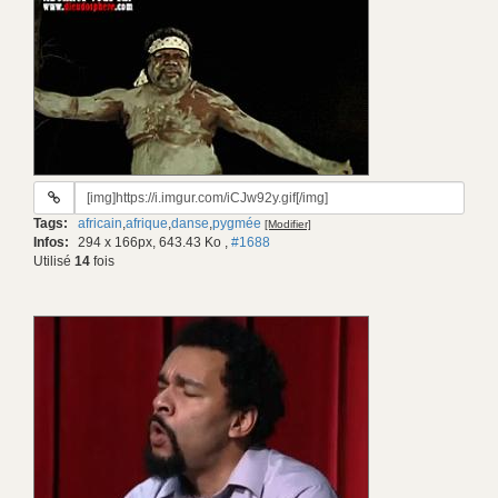
URL
du
Tags:
africain
,
afrique
,
danse
,
pygmée
[Modifier]
gif:
Infos:
294 x 166px, 643.43 Ko
,
#1688
Utilisé
14
fois