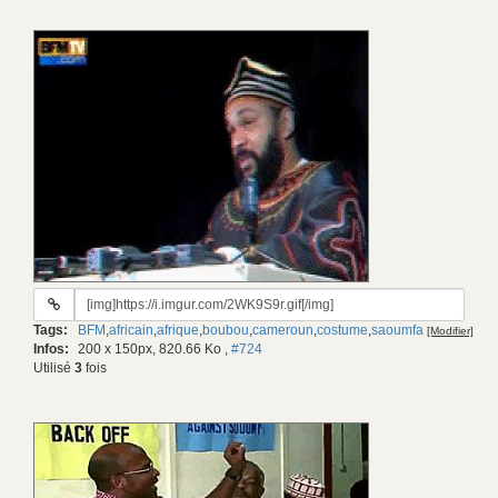
URL
du
Tags:
BFM
,
africain
,
afrique
,
boubou
,
cameroun
,
costume
,
saoumfa
[Modifier]
gif:
Infos:
200 x 150px, 820.66 Ko
,
#724
Utilisé
3
fois