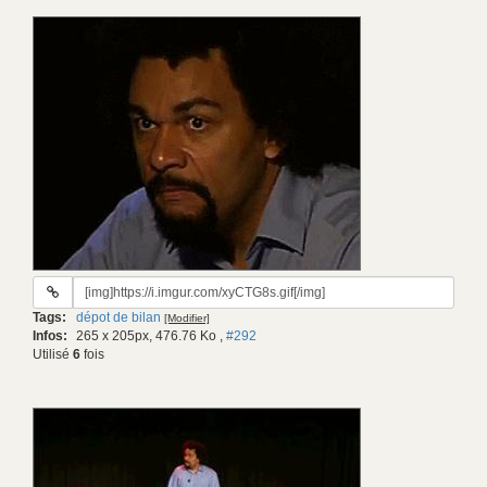
URL
du
Tags:
dépot de bilan
[Modifier]
gif:
Infos:
265 x 205px, 476.76 Ko
,
#292
Utilisé
6
fois