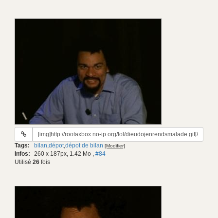
URL
du
Tags:
bilan
,
dépot
,
dépot de bilan
[Modifier]
gif:
Infos:
260 x 187px, 1.42 Mo
,
#84
Utilisé
26
fois