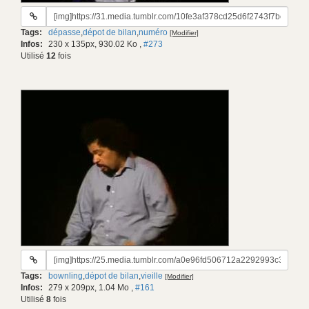
URL
du
Tags:
dépasse
,
dépot de bilan
,
numéro
[Modifier]
gif:
Infos:
230 x 135px, 930.02 Ko
,
#273
Utilisé
12
fois
URL
du
Tags:
bownling
,
dépot de bilan
,
vieille
[Modifier]
gif:
Infos:
279 x 209px, 1.04 Mo
,
#161
Utilisé
8
fois