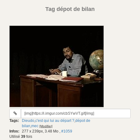
Tag dépot de bilan
URL
du
Tags:
Dieudo
,
c'est qui lui au départ ?
,
dépot de
gif:
bilan
,
mec
[Modifier]
Infos:
277 x 239px, 3.48 Mo
,
#1059
Utilisé
39
fois