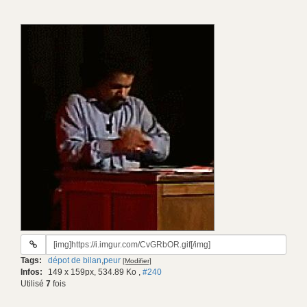
URL
du
Tags:
dépot de bilan
,
peur
[Modifier]
gif:
Infos:
149 x 159px, 534.89 Ko
,
#240
Utilisé
7
fois