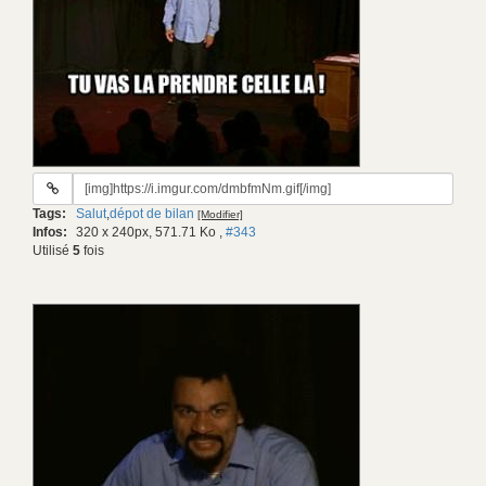
URL
du
Tags:
Salut
,
dépot de bilan
[Modifier]
gif:
Infos:
320 x 240px, 571.71 Ko
,
#343
Utilisé
5
fois