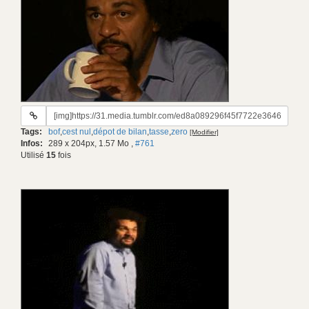
URL
du
Tags:
bof
,
cest nul
,
dépot de bilan
,
tasse
,
zero
[Modifier]
gif:
Infos:
289 x 204px, 1.57 Mo
,
#761
Utilisé
15
fois