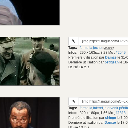
URL
du
Tags:
ferme la
,
jocho
[Modifier]
gif:
Infos:
290 x 163px, 3.28 Mo
,
#2549
Première utilisation par
Damze
le 31-
Dernière utilisation par
petitjean
le 18
Utilisé
14
fois
URL
du
Tags:
ferme la
,
interet
,
intervenir pénib
gif:
Infos:
320 x 180px, 1.56 Mo
,
#1818
Première utilisation par
chinge
le 7-09
Dernière utilisation par
Damze
le 17-0
Utilisé
13
fois