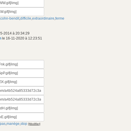
,
cohn-bendit
,
difficile
,
extraordinaire
,
ferme
05-2014 à 20:34:29
n
le 16-11-2020 à 12:23:51
 pas
,
manège
,
stop
[Modifier]