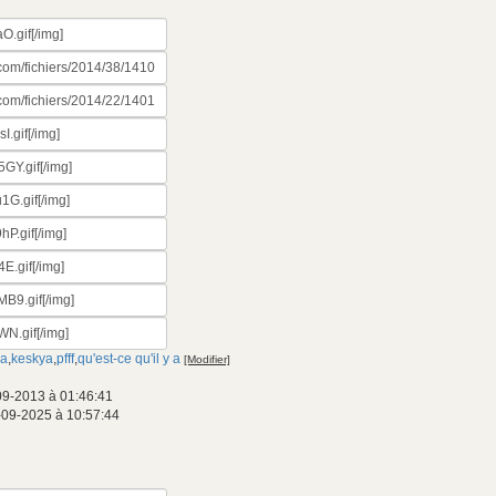
ia
,
keskya
,
pfff
,
qu'est-ce qu'il y a
[Modifier]
09-2013 à 01:46:41
-09-2025 à 10:57:44