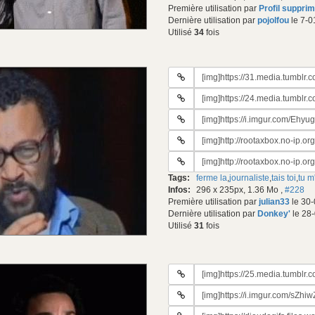
Première utilisation par
Profil suppri
Dernière utilisation par
pojolfou
le 7-0
Utilisé
34
fois
URL
du
URL
gif:
#2
URL
du
#3
gif:
URL
du
#4
gif:
URL
du
#5
gif:
Tags:
ferme la
,
journaliste
,
tais toi
,
tu m
du
Infos:
296 x 235px, 1.36 Mo
,
#228
gif:
Première utilisation par
julian33
le 30-
Dernière utilisation par
Donkey'
le 28
Utilisé
31
fois
URL
du
URL
gif:
#2
URL
du