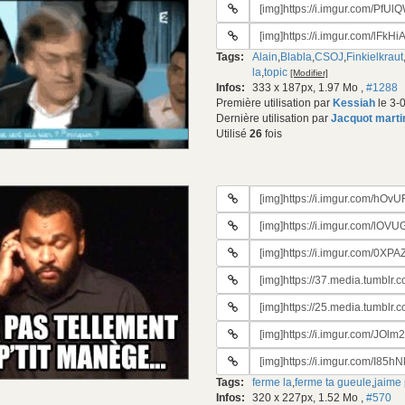
URL
du
URL
gif:
#2
Tags:
Alain
,
Blabla
,
CSOJ
,
Finkielkraut
du
la
,
topic
[Modifier]
gif:
Infos:
333 x 187px, 1.97 Mo
,
#1288
Première utilisation par
Kessiah
le 3-
Dernière utilisation par
Jacquot marti
Utilisé
26
fois
URL
du
URL
gif:
#2
URL
du
#3
gif:
URL
du
#4
gif:
URL
du
#5
gif:
URL
du
#6
gif:
URL
du
#7
gif:
Tags:
ferme la
,
ferme ta gueule
,
jaime
du
Infos:
320 x 227px, 1.52 Mo
,
#570
gif: