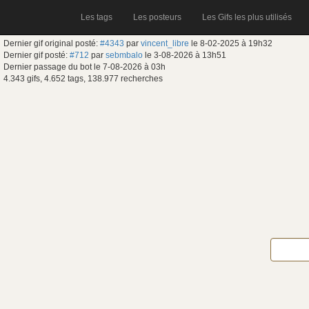
Les tags
Les posteurs
Les Gifs les plus utilisés
Dernier gif original posté:
#4343
par
vincent_libre
le 8-02-2025 à 19h32
Dernier gif posté:
#712
par
sebmbalo
le 3-08-2026 à 13h51
Dernier passage du bot le 7-08-2026 à 03h
4.343 gifs, 4.652 tags, 138.977 recherches