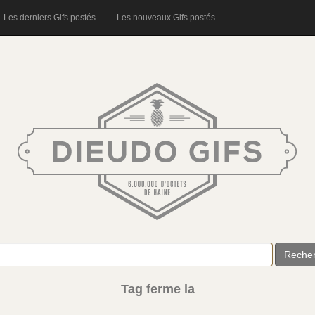
Les derniers Gifs postés
Les nouveaux Gifs postés
Reche
Tag ferme la