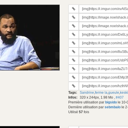
URL
du
URL
gif:
#2
URL
du
#3
gif:
URL
du
#4
gif:
URL
du
#5
gif:
URL
du
#6
gif:
URL
du
#7
gif:
URL
du
#8
gif:
URL
du
#9
gif:
URL
du
#10
gif:
Tags:
Sandrine
,
ferme la
,
gueule
,
kesk
du
Infos:
320 x 244px, 1.98 Mo
,
#407
gif:
Première utilisation par
bigsido
le 10-
Dernière utilisation par
sebmbalo
le 2
Utilisé
57
fois