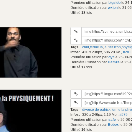
Première utilisation par
bigsido
le 24-
Dernière utilisation par
wxipn
le 21-06
Utilisé
18
fois
URL
du
URL
gif:
#2
Tags:
chut
,
ferme la
,
jai fait lcon
,
physi
du
Infos:
420 x 238px, 686.20 Ko
,
#281
gif:
Première utilisation par
dyt
le 25-08-2
Dernière utilisation par
Damze
le 25-1
Utilisé
17
fois
URL
du
URL
gif:
#2
Tags:
divorce de patrick
,
ferme la
,
phy
du
Infos:
320 x 246px, 1.19 Mo
,
#579
gif:
Première utilisation par
safe
le 26-08-
Dernière utilisation par
Bobox
le 29-0
Utilisé
16
fois