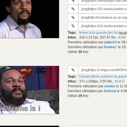
#3
gif:
URL
du
#4
gif:
URL
du
#5
gif:
URL
du
#6
gif:
Tags:
ferme la
,
ta gueule
,
tais toi
[Modifi
du
Infos:
316 x 217px, 537.47 Ko
,
#160
gif:
Première utilisation par
julian33
le 28-
Dernière utilisation par
Donkey'
le 25-
Utilisé
30
fois
URL
du
Tags:
Dieudo
,
ferme la
,
ferme ta gueu
gif:
Infos:
371 x 209px, 3.55 Mo
,
#1453
Première utilisation par
uxelus
le 11-0
Dernière utilisation par
Gottorp
le 4-0
Utilisé
29
fois