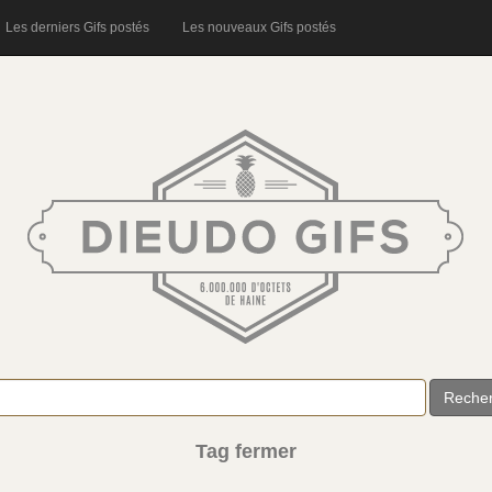
Les derniers Gifs postés
Les nouveaux Gifs postés
Reche
Tag fermer