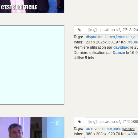
URL
du
Tags:
disparition
,
fermer
,
fermeture
,
vi
gif:
Infos:
237 x 202px, 601.97 Ko
,
#138
Première utilisation par
davidgag
le 2
Dernière utilisation par
Damze
le 16-0
Utilisé
5
fois
URL
du
Tags:
au revoir
,
fermer
,
porte
[Modifier]
gif:
Infos:
360 x 203px, 920.70 Ko
,
#886