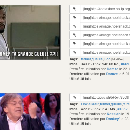
URL
du
URL
gif:
#2
URL
du
#3
gif:
URL
du
#4
gif:
URL
du
#5
gif:
URL
du
#6
gif:
Tags:
fermer
,
gueule
,
judo
[Modifier]
du
Infos:
343 x 215px, 946.68 Ko
,
#669
gif:
Première utilisation par
Damze
le 22-
Dernière utilisation par
Damze
le 6-01
Utilisé
18
fois
URL
du
Tags:
Finkielkraut
,
fermer
,
gueule
,
taire
gif:
Infos:
422 x 235px, 2.41 Mo
,
#1862
Première utilisation par
Kessiah
le 19
Dernière utilisation par
Donkey'
le 28
Utilisé
15
fois