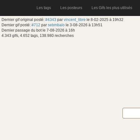
Les tags
Les posteurs
Les Gifs les plus utilisés
Dernier gif original posté:
#4343
par
vincent_libre
le 8-02-2025 à 19h32
Dernier gif posté:
#712
par
sebmbalo
le 3-08-2026 à 13h51
Dernier passage du bot le 7-08-2026 à 16h
4.343 gifs, 4.652 tags, 138.980 recherches