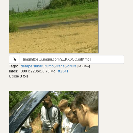
URL
du
Tags:
dérape
,
subaru
,
turbo
,
virage
,
voiture
[Modifier]
gif:
Infos:
300 x 220px, 6.73 Mo
,
#2341
Utilisé
3
fois