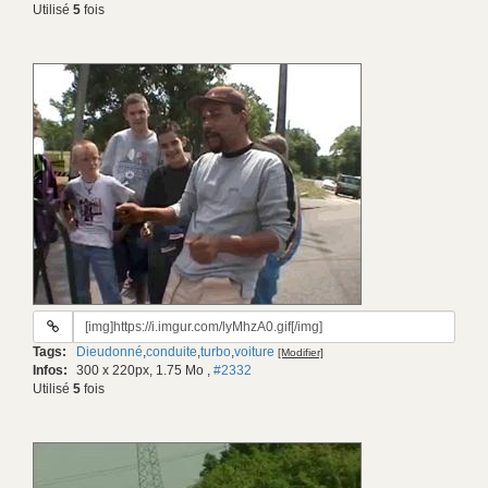
Utilisé
5
fois
URL
du
Tags:
Dieudonné
,
conduite
,
turbo
,
voiture
[Modifier]
gif:
Infos:
300 x 220px, 1.75 Mo
,
#2332
Utilisé
5
fois