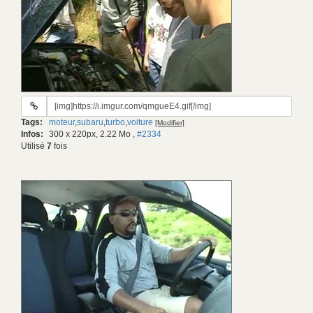
URL
du
Tags:
moteur
,
subaru
,
turbo
,
voiture
[Modifier]
gif:
Infos:
300 x 220px, 2.22 Mo
,
#2334
Utilisé
7
fois