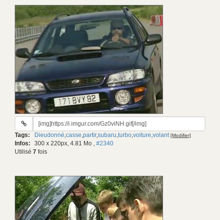
URL
du
Tags:
Dieudonné
,
casse
,
partir
,
subaru
,
turbo
,
voiture
,
volant
[Modifier]
gif:
Infos:
300 x 220px, 4.81 Mo
,
#2340
Utilisé
7
fois