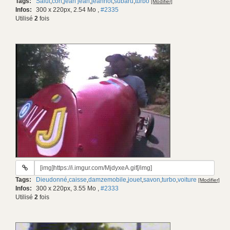
Tags:
Salut
,
con
,
jean jean
,
jeannot
,
subaru
,
turbo
[Modifier]
gif:
Infos:
300 x 220px, 2.54 Mo
,
#2335
Utilisé
2
fois
URL
du
Tags:
Dieudonné
,
caisse
,
damzemobile
,
jouet
,
savon
,
turbo
,
voiture
[Modifier]
gif:
Infos:
300 x 220px, 3.55 Mo
,
#2333
Utilisé
2
fois