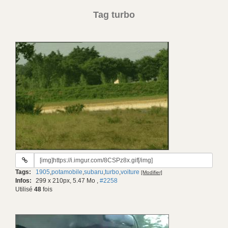
Tag turbo
URL
du
Tags:
1905
,
potamobile
,
subaru
,
turbo
,
voiture
[Modifier]
gif:
Infos:
299 x 210px, 5.47 Mo
,
#2258
Utilisé
48
fois