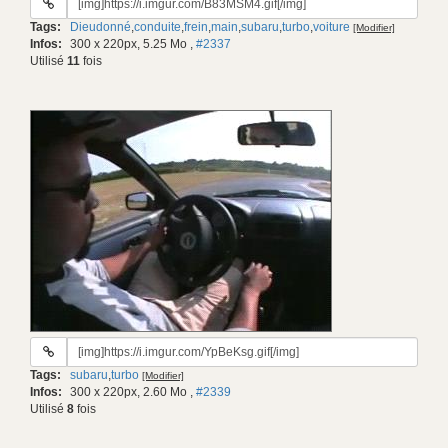
du
Tags:
Dieudonné
,
conduite
,
frein
,
main
,
subaru
,
turbo
,
voiture
[Modifier]
gif:
Infos:
300 x 220px, 5.25 Mo
,
#2337
Utilisé
11
fois
URL
du
Tags:
subaru
,
turbo
[Modifier]
gif:
Infos:
300 x 220px, 2.60 Mo
,
#2339
Utilisé
8
fois