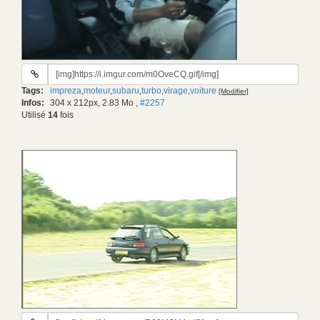
URL
du
Tags:
impreza
,
moteur
,
subaru
,
turbo
,
virage
,
voiture
[Modifier]
gif:
Infos:
304 x 212px, 2.83 Mo
,
#2257
Utilisé
14
fois
URL