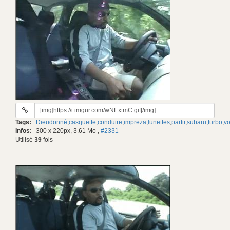
URL
du
Tags:
Dieudonné
,
casquette
,
conduire
,
impreza
,
lunettes
,
partir
,
subaru
,
turbo
,
vo
gif:
Infos:
300 x 220px, 3.61 Mo
,
#2331
Utilisé
39
fois