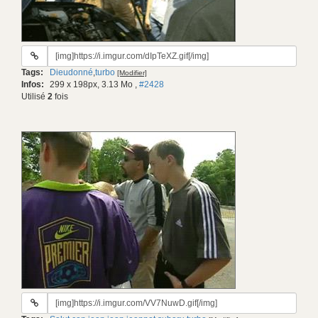
URL
du
Tags:
Dieudonné
,
turbo
[Modifier]
gif:
Infos:
299 x 198px, 3.13 Mo
,
#2428
Utilisé
2
fois
URL
du