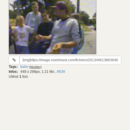
URL
du
Tags:
turbo
[Modifier]
gif:
Infos:
448 x 298px, 1.21 Mo
,
#639
Utilisé
1
fois