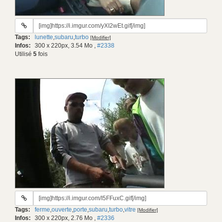
URL
du
Tags:
lunette
,
subaru
,
turbo
[Modifier]
gif:
Infos:
300 x 220px, 3.54 Mo
,
#2338
Utilisé
5
fois
URL
du
Tags:
ferme
,
ouverte
,
porte
,
subaru
,
turbo
,
vitre
[Modifier]
gif:
Infos:
300 x 220px, 2.76 Mo
,
#2336