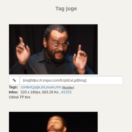
Tag juge
URL
du
Tags:
content
,
juge
,
lol
,
ouais
,
rire
[Modifier]
gif:
Infos:
320 x 180px, 683.28 Ko
,
#2255
Utilisé
77
fois