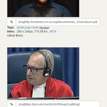
URL
du
Tags:
alerte
,
juge
,
modo
[Modifier]
gif:
Infos:
260 x 146px, 773.38 Ko
,
#678
Utilisé
9
fois
URL
du