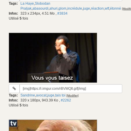
Tags:
La Haye
,
Slobodan
gif:
Praljak
,
abasourdi
,
ahuri
,
glom
,
incrédule
,
juge
,
réaction
,
wtf
,
étonné
[Modifi
Infos:
323 x 234px, 4.51 Mo
,
#3834
Utilisé
5
fois
URL
du
Tags:
Sandrine
,
avocat
,
juge
,
tais toi
[Modifier]
gif:
Infos:
320 x 180px, 943.39 Ko
,
#2262
Utilisé
5
fois