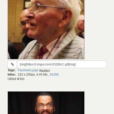
URL
du
Tags:
Faurisson
,
juge
[Modifier]
gif:
Infos:
222 x 200px, 4.44 Mo
,
#1056
Utilisé
4
fois