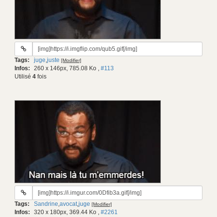
URL
du
Tags:
juge
,
juste
[Modifier]
gif:
Infos:
260 x 146px, 785.08 Ko
,
#113
Utilisé
4
fois
URL
du
Tags:
Sandrine
,
avocat
,
juge
[Modifier]
gif:
Infos:
320 x 180px, 369.44 Ko
,
#2261