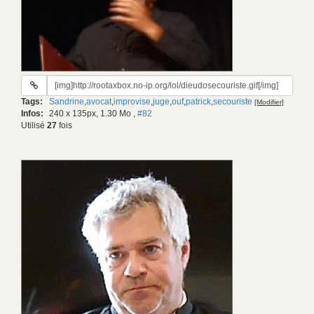
URL
du
Tags:
Sandrine
,
avocat
,
improvise
,
juge
,
ouf
,
patrick
,
secouriste
[Modifier]
gif:
Infos:
240 x 135px, 1.30 Mo
,
#82
Utilisé
27
fois