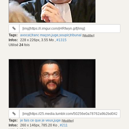
URL
du
Tags:
avocat
,
franc maçon
,
juge
,
soupir
,
tribunal
[Modifier]
gif:
Infos:
228 x 226px, 3.55 Mo
,
#1315
Utilisé
24
fois
URL
du
Tags:
je fais ce que je veux
,
juge
[Modifier]
gif:
Infos:
260 x 146px, 785.20 Ko
,
#211