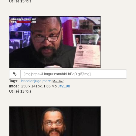
Utilisé
15
fois
URL
du
Tags:
bricoler
,
juge
,
marc
[Modifier]
gif:
Infos:
250 x 141px, 1.66 Mo
,
#2198
Utilisé
13
fois