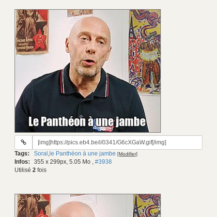
URL
du
Tags:
Soral
,
le Panthéon à une jambe
[Modifier]
gif:
Infos:
355 x 299px, 5.05 Mo
,
#3938
Utilisé
2
fois