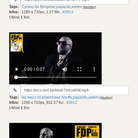
du
Tags:
Cyrano de Bergerac
,
papacito
,
webm
[Modifier]
gif:
Infos:
1280 x 720px, 1.37 Mo
,
#3913
Utilisé
1
fois
URL
du
Tags:
les mecs ils pèsent leur bouffe
,
papacito
,
webm
[Modifier]
gif:
Infos:
1280 x 720px, 932.57 Ko
,
#3912
Utilisé
1
fois