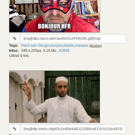
URL
du
Tags:
Piero san Giorgio
,
bonjour
,
diable
,
masque
[Modifier]
gif:
Infos:
348 x 205px, 4.16 Mo
,
#3895
Utilisé
1
fois
URL
du