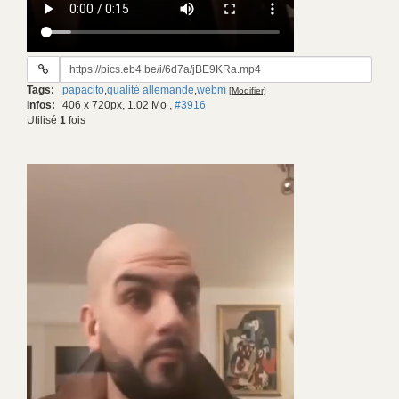
URL
du
Tags:
papacito
,
qualité allemande
,
webm
[Modifier]
gif:
Infos:
406 x 720px, 1.02 Mo
,
#3916
Utilisé
1
fois