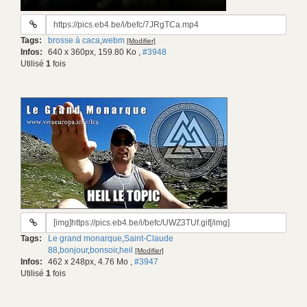
URL
du
Tags:
brosse à caca
,
webm
[Modifier]
gif:
Infos:
640 x 360px, 159.80 Ko
,
#3948
Utilisé
1
fois
URL
du
Tags:
Le grand monarque
,
Saint-Claude
gif:
88
,
bonjour
,
bonsoir
,
heil
[Modifier]
Infos:
462 x 248px, 4.76 Mo
,
#3947
Utilisé
1
fois