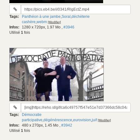
URL
du
Tags:
Panthéon à une jambe
,
Soral
,
déchèterie
gif:
cashère
,
webm
[Modifier]
Infos:
1280 x 720px, 1.97 Mo
,
#3946
Utilisé
1
fois
URL
du
Tags:
Démocratie
gif:
participative
,
dégénérescence
,
eurovision
,
juif
[Modifier]
Infos:
480 x 270px, 1.45 Mo
,
#3942
Utilisé
1
fois