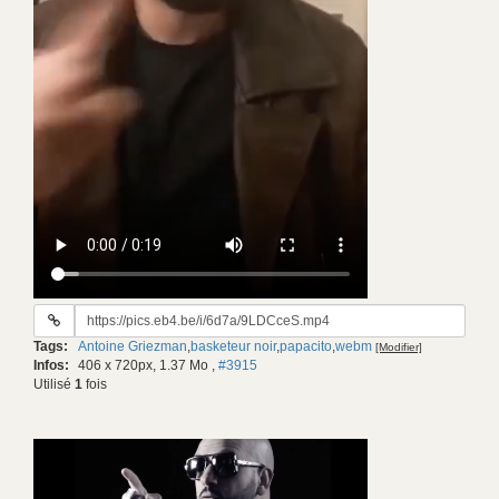
URL
du
Tags:
Antoine Griezman
,
basketeur noir
,
papacito
,
webm
[Modifier]
gif:
Infos:
406 x 720px, 1.37 Mo
,
#3915
Utilisé
1
fois