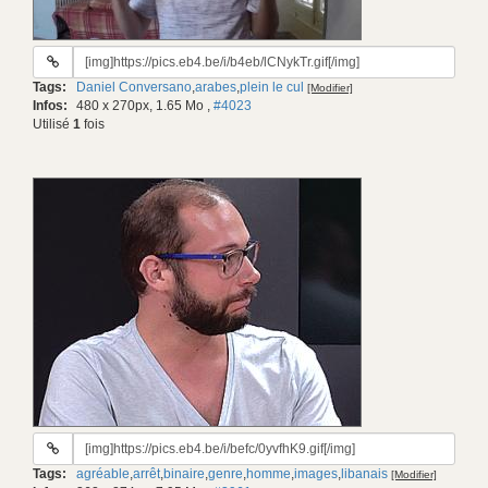
URL
du
Tags:
Daniel Conversano
,
arabes
,
plein le cul
[Modifier]
gif:
Infos:
480 x 270px, 1.65 Mo
,
#4023
Utilisé
1
fois
URL
du
Tags:
agréable
,
arrêt
,
binaire
,
genre
,
homme
,
images
,
libanais
[Modifier]
gif: