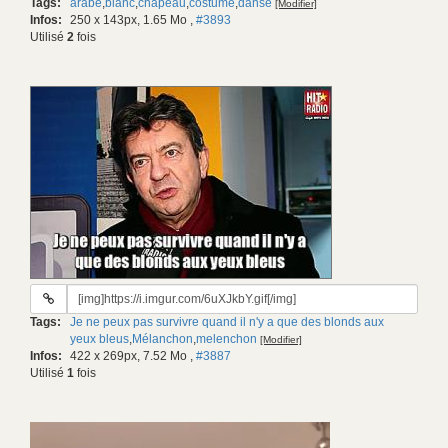
Tags:
arabe
,
blanc
,
chapeau
,
costume
,
danse
[Modifier]
gif:
Infos:
250 x 143px, 1.65 Mo
,
#3893
Utilisé
2
fois
URL
du
Tags:
Je ne peux pas survivre quand il n'y a que des blonds aux
gif:
yeux bleus
,
Mélanchon
,
melenchon
[Modifier]
Infos:
422 x 269px, 7.52 Mo
,
#3887
Utilisé
1
fois