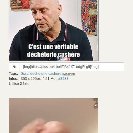
URL
du
Tags:
Soral
,
déchèterie cashère
[Modifier]
gif:
Infos:
353 x 295px, 4.51 Mo
,
#3937
Utilisé
2
fois