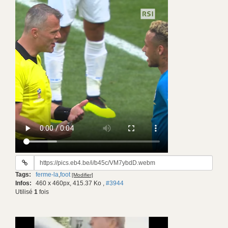
URL
du
Tags:
ferme-la
,
foot
[Modifier]
gif:
Infos:
460 x 460px, 415.37 Ko
,
#3944
Utilisé
1
fois