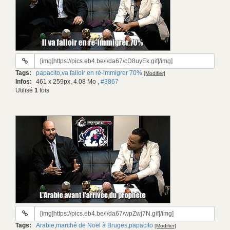
URL
du
Tags:
papacito
,
va falloir en ré-immigrer 70%
[Modifier]
gif:
Infos:
461 x 259px, 4.08 Mo
,
#3867
Utilisé
1
fois
URL
du
Tags:
Arabie
,
marché de Noël à Bruges
,
papacito
[Modifier]
gif: