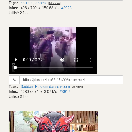
Tags:
houlala
,
papacito
[Modifier]
gif:
Infos:
406 x 720px, 150.68 Ko
,
#3928
Utilisé
2
fois
URL
du
Tags:
Saddam Hussein
,
danse
,
webm
[Modifier]
gif:
Infos:
1280 x 674px, 3.07 Mo
,
#3917
Utilisé
2
fois