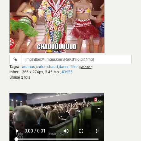
URL
du
Tags:
ananas
,
carlos
,
chaud
,
danse
,
filles
[Modifier]
gif:
Infos:
365 x 274px, 3.45 Mo
,
#3955
Utilisé
1
fois