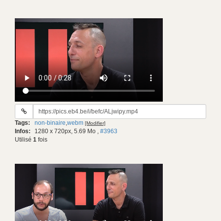
URL
du
Tags:
non-binaire
,
webm
[Modifier]
gif:
Infos:
1280 x 720px, 5.69 Mo
,
#3963
Utilisé
1
fois