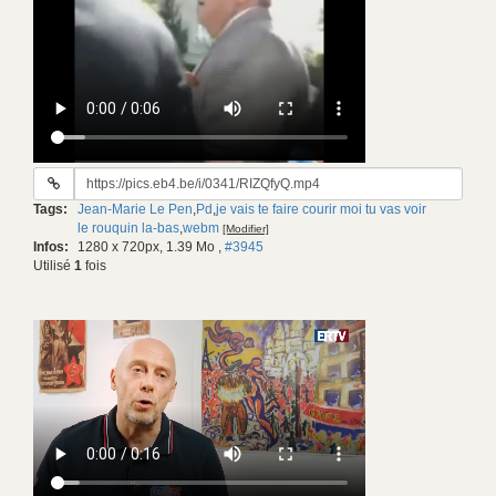
URL
du
Tags:
Jean-Marie Le Pen
,
Pd
,
je vais te faire courir moi tu vas voir
gif:
le rouquin la-bas
,
webm
[Modifier]
Infos:
1280 x 720px, 1.39 Mo
,
#3945
Utilisé
1
fois