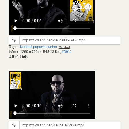
URL
du
Tags:
Kadhafi
,
papacito
,
webm
[Modifier]
gif:
Infos:
1280 x 720px, 545.12 Ko
,
#3911
Utilisé
1
fois
URL
du