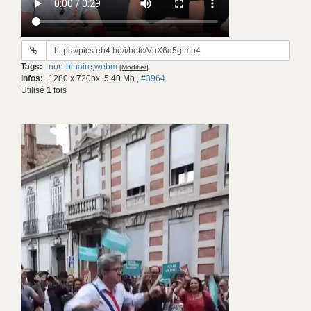
URL
du
Tags:
non-binaire
,
webm
[Modifier]
gif:
Infos:
1280 x 720px, 5.40 Mo
,
#3964
Utilisé
1
fois