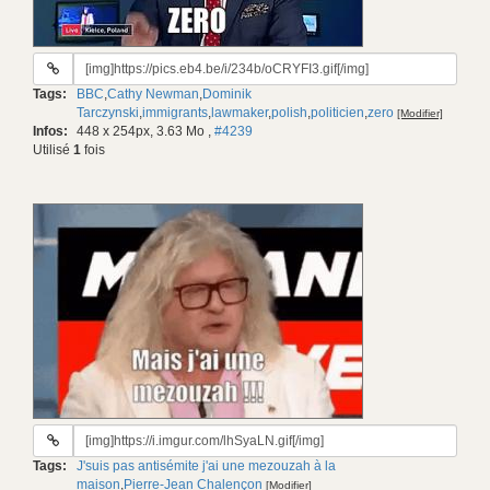
URL
du
Tags:
BBC
,
Cathy Newman
,
Dominik
gif:
Tarczynski
,
immigrants
,
lawmaker
,
polish
,
politicien
,
zero
[Modifier]
Infos:
448 x 254px, 3.63 Mo
,
#4239
Utilisé
1
fois
URL
du
Tags:
J'suis pas antisémite j'ai une mezouzah à la
gif:
maison
,
Pierre-Jean Chalençon
[Modifier]