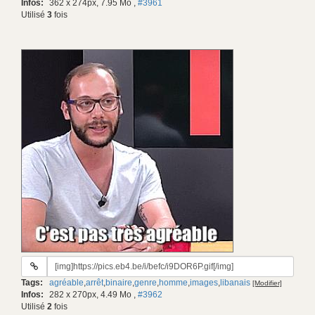
Infos:
362 x 274px, 7.95 Mo
,
#3961
Utilisé
3
fois
URL
du
Tags:
agréable
,
arrêt
,
binaire
,
genre
,
homme
,
images
,
libanais
[Modifier]
gif:
Infos:
282 x 270px, 4.49 Mo
,
#3962
Utilisé
2
fois