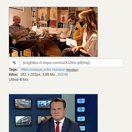
URL
du
Tags:
Attali
,
masque
,
votre masque
[Modifier]
gif:
Infos:
361 x 202px, 3.80 Mo
,
#4246
Utilisé
4
fois