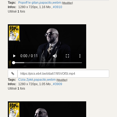
Tags:
Popoff le gitan
,
papacito
,
webm
[Modifier]
gif:
Infos:
1280 x 720px, 1.16 Mo
,
#3910
Utilisé
1
fois
URL
du
Tags:
Cizia Zykë
,
papacito
,
webm
[Modifier]
gif:
Infos:
1280 x 720px, 1.05 Mo
,
#3909
Utilisé
1
fois