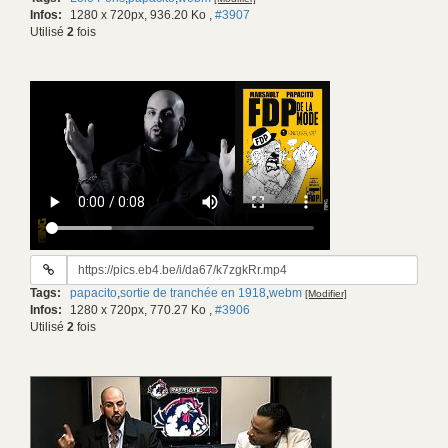
gif:
Infos:
1280 x 720px, 936.20 Ko
,
#3907
Utilisé
2
fois
URL
du
Tags:
papacito
,
sortie de tranchée en 1918
,
webm
[Modifier]
gif:
Infos:
1280 x 720px, 770.27 Ko
,
#3906
Utilisé
2
fois