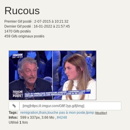
Rucous
Premier Gif posté : 2-07-2015 à 10:21:32
Dernier Gif posté : 16-01-2022 à 21:57:45
1470 Gifs postés
459 Gifs originaux postés
URL
du
Tags:
remigration
,
thais
,
touche pas à mon poste
,
tpmp
[Modifier]
gif:
Infos:
599 x 337px, 3.66 Mo
,
#4248
Utilisé
1
fois