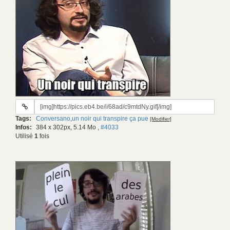
URL
du
Tags:
Conversano
,
un noir qui transpire ça pue
[Modifier]
gif:
Infos:
384 x 302px, 5.14 Mo
,
#4033
Utilisé
1
fois