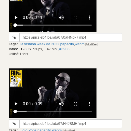
URL
du
Tags:
la fashion week de 2022
,
papacito
,
webm
[Modifier]
gif:
Infos:
1280 x 720px, 1.47 Mo
,
#3908
Utilisé
1
fois
URL
du
Tags:
Lolo Pons
,
papacito
,
webm
[Modifier]