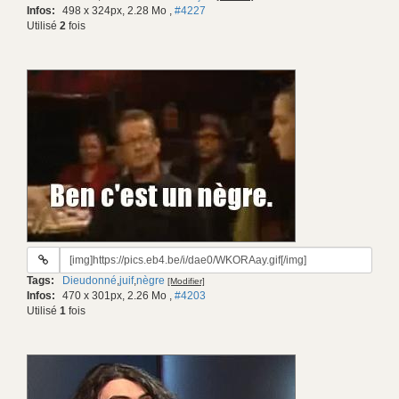
Infos:
498 x 324px, 2.28 Mo
,
#4227
Utilisé
2
fois
URL
du
Tags:
Dieudonné
,
juif
,
nègre
[Modifier]
gif:
Infos:
470 x 301px, 2.26 Mo
,
#4203
Utilisé
1
fois