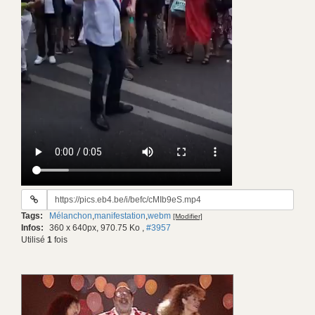
URL
du
Tags:
Mélanchon
,
manifestation
,
webm
[Modifier]
gif:
Infos:
360 x 640px, 970.75 Ko
,
#3957
Utilisé
1
fois