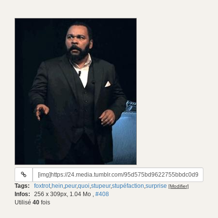
URL
du
Tags:
foxtrot
,
hein
,
peur
,
quoi
,
stupeur
,
stupéfaction
,
surprise
[Modifier]
gif:
Infos:
256 x 309px, 1.04 Mo
,
#408
Utilisé
40
fois