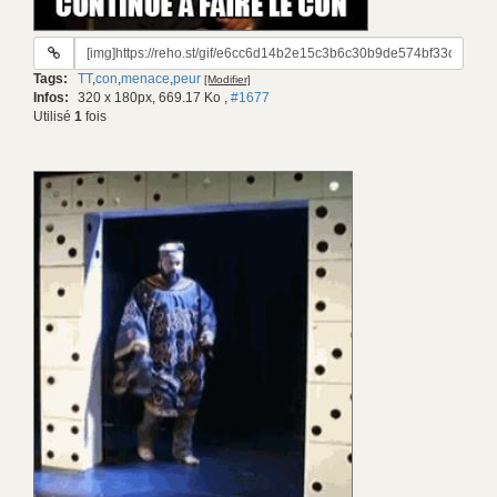
URL
du
Tags:
TT
,
con
,
menace
,
peur
[Modifier]
gif:
Infos:
320 x 180px, 669.17 Ko
,
#1677
Utilisé
1
fois