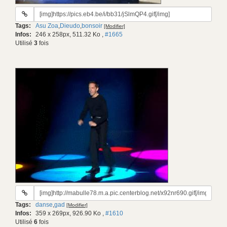
URL
du
Tags:
Asu Zoa
,
Dieudo
,
bonsoir
[Modifier]
gif:
Infos:
246 x 258px, 511.32 Ko
,
#1665
Utilisé
3
fois
URL
du
Tags:
danse
,
gad
[Modifier]
gif:
Infos:
359 x 269px, 926.90 Ko
,
#1610
Utilisé
6
fois