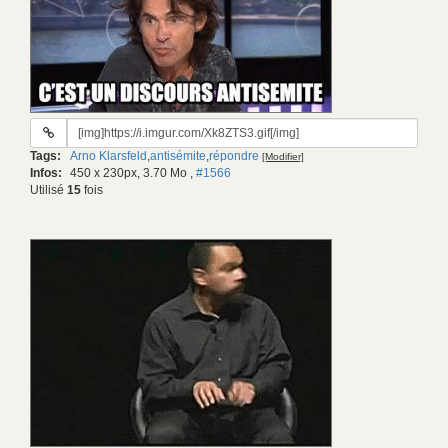
URL
du
Tags:
Arno Klarsfeld
,
antisémite
,
répondre
[Modifier]
gif:
Infos:
450 x 230px, 3.70 Mo
,
#1566
Utilisé
15
fois