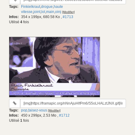
du
Tags:
Finkielkraut
,
drogue
,
haute
gif:
vitesse
,
joint
,
lol
,
main
,
oinj
[Modifier]
Infos:
354 x 199px, 680.58 Ko
,
#1713
Utilisé
4
fois
URL
du
Tags:
pop
,
taisez-vous
[Modifier]
gif:
Infos:
450 x 299px, 2.53 Mo
,
#1712
Utilisé
1
fois