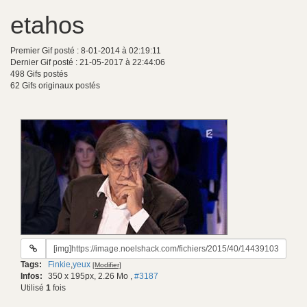
etahos
Premier Gif posté : 8-01-2014 à 02:19:11
Dernier Gif posté : 21-05-2017 à 22:44:06
498 Gifs postés
62 Gifs originaux postés
URL
du
Tags:
Finkie
,
yeux
[Modifier]
gif:
Infos:
350 x 195px, 2.26 Mo
,
#3187
Utilisé
1
fois