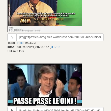
URL
du
Tags:
Hitler
[Modifier]
gif:
Infos:
500 x 320px, 882.37 Ko
,
#1782
Utilisé
5
fois
URL