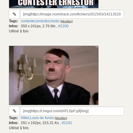
URL
du
Tags:
contester
,
ernestor
,
modo
[Modifier]
gif:
Infos:
350 x 241px, 2.76 Mo
,
#2200
Utilisé
1
fois
URL
du
Tags:
Hitler
,
Louis de funès
[Modifier]
gif:
Infos:
291 x 192px, 315.31 Ko
,
#2191
Utilisé
1
fois