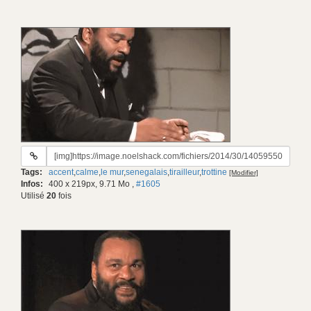
URL
du
Tags:
accent
,
calme
,
le mur
,
senegalais
,
tirailleur
,
trottine
[Modifier]
gif:
Infos:
400 x 219px, 9.71 Mo
,
#1605
Utilisé
20
fois