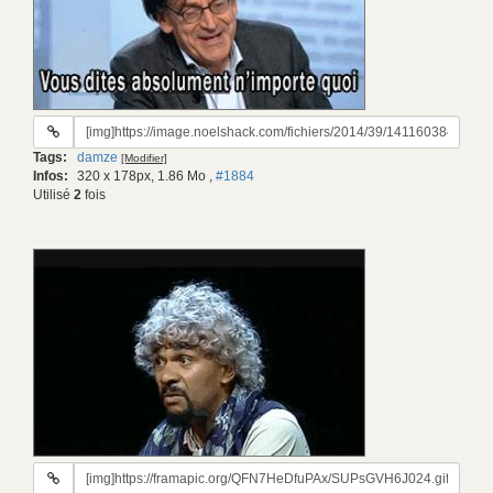
URL
du
Tags:
damze
[Modifier]
gif:
Infos:
320 x 178px, 1.86 Mo
,
#1884
Utilisé
2
fois
URL
du