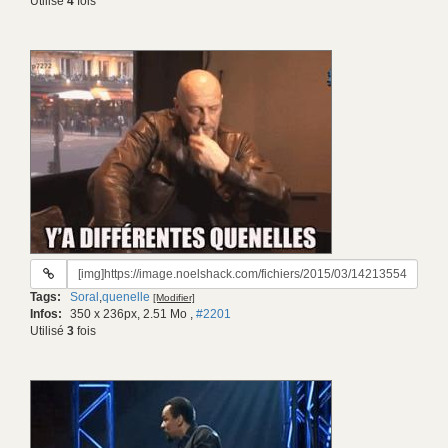
Utilisé
4
fois
URL
du
Tags:
Soral
,
quenelle
[Modifier]
gif:
Infos:
350 x 236px, 2.51 Mo
,
#2201
Utilisé
3
fois