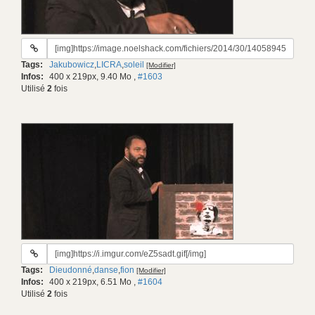
URL
du
Tags:
Jakubowicz
,
LICRA
,
soleil
[Modifier]
gif:
Infos:
400 x 219px, 9.40 Mo
,
#1603
Utilisé
2
fois
URL
du
Tags:
Dieudonné
,
danse
,
fion
[Modifier]
gif:
Infos:
400 x 219px, 6.51 Mo
,
#1604
Utilisé
2
fois