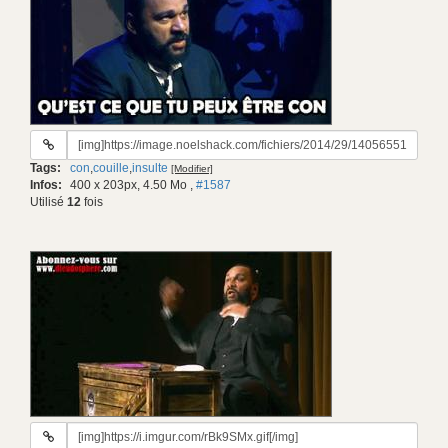
URL
du
Tags:
con
,
couille
,
insulte
[Modifier]
gif:
Infos:
400 x 203px, 4.50 Mo
,
#1587
Utilisé
12
fois
URL
du