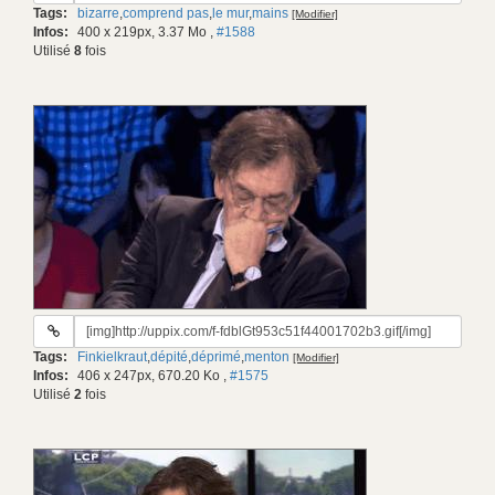
Tags:
bizarre
,
comprend pas
,
le mur
,
mains
[Modifier]
gif:
Infos:
400 x 219px, 3.37 Mo
,
#1588
Utilisé
8
fois
URL
du
Tags:
Finkielkraut
,
dépité
,
déprimé
,
menton
[Modifier]
gif:
Infos:
406 x 247px, 670.20 Ko
,
#1575
Utilisé
2
fois