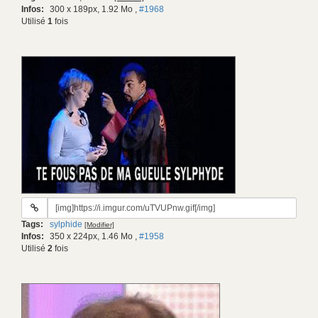
Infos:
300 x 189px, 1.92 Mo
,
#1968
Utilisé
1
fois
URL
du
Tags:
sylphide
[Modifier]
gif:
Infos:
350 x 224px, 1.46 Mo
,
#1958
Utilisé
2
fois