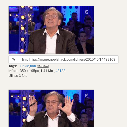
URL
du
Tags:
Finkie
,
non
[Modifier]
gif:
Infos:
350 x 195px, 1.41 Mo
,
#3188
Utilisé
1
fois