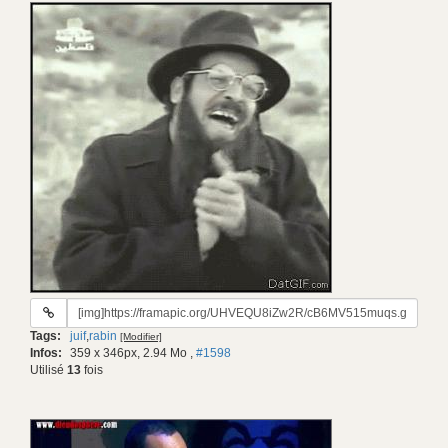
URL
du
Tags:
juif
,
rabin
[Modifier]
gif:
Infos:
359 x 346px, 2.94 Mo
,
#1598
Utilisé
13
fois