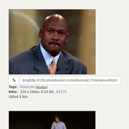
URL
du
Tags:
black
,
rire
[Modifier]
gif:
Infos:
320 x 240px, 6.24 Mo
,
#2175
Utilisé
1
fois