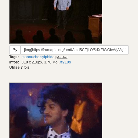
URL
du
Tags:
manouche
,
sylphide
[Modifier]
gif:
Infos:
310 x 210px, 3.70 Mo
,
#2109
Utilisé
7
fois