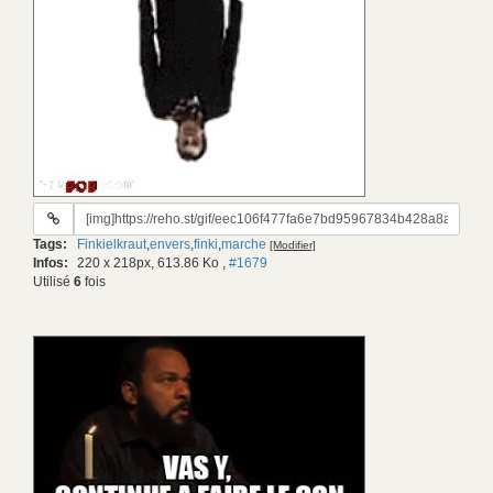
URL
du
Tags:
Finkielkraut
,
envers
,
finki
,
marche
[Modifier]
gif:
Infos:
220 x 218px, 613.86 Ko
,
#1679
Utilisé
6
fois