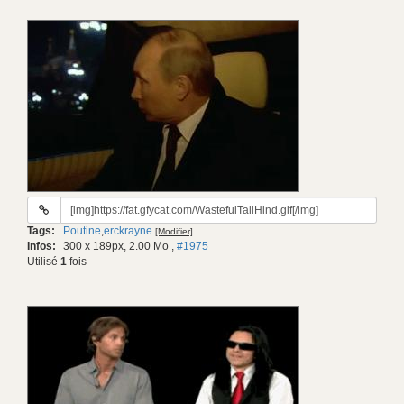
URL
du
Tags:
Poutine
,
erckrayne
[Modifier]
gif:
Infos:
300 x 189px, 2.00 Mo
,
#1975
Utilisé
1
fois