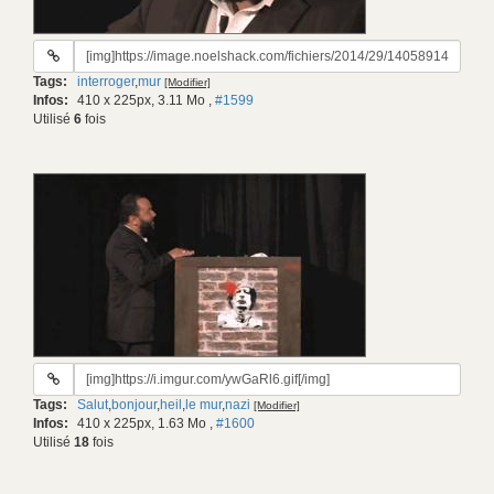
URL
du
Tags:
interroger
,
mur
[Modifier]
gif:
Infos:
410 x 225px, 3.11 Mo
,
#1599
Utilisé
6
fois
URL
du
Tags:
Salut
,
bonjour
,
heil
,
le mur
,
nazi
[Modifier]
gif:
Infos:
410 x 225px, 1.63 Mo
,
#1600
Utilisé
18
fois