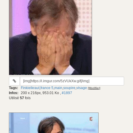
URL
du
Tags:
Finkielkraut
,
france 5
,
main
,
soupire
,
visage
[Modifier]
gif:
Infos:
200 x 216px, 953.01 Ko
,
#1897
Utilisé
57
fois