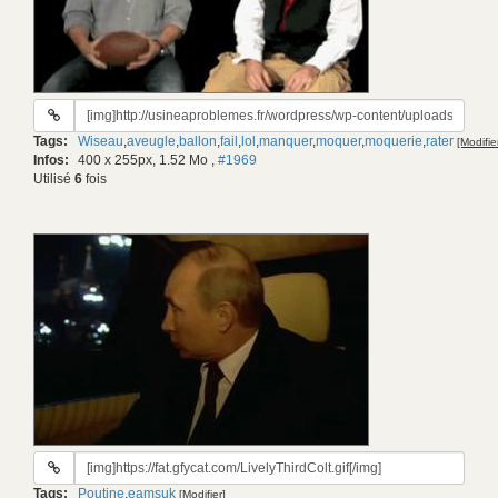
URL
du
Tags:
Wiseau
,
aveugle
,
ballon
,
fail
,
lol
,
manquer
,
moquer
,
moquerie
,
rater
[Modifie
gif:
Infos:
400 x 255px, 1.52 Mo
,
#1969
Utilisé
6
fois
URL
du
Tags:
Poutine
,
eamsuk
[Modifier]
gif: