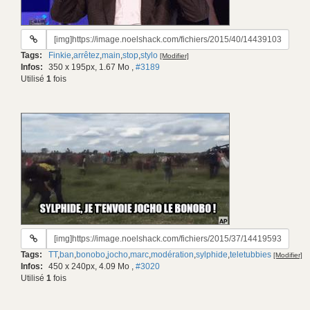
URL
du
Tags:
Finkie
,
arrêtez
,
main
,
stop
,
stylo
[Modifier]
gif:
Infos:
350 x 195px, 1.67 Mo
,
#3189
Utilisé
1
fois
URL
du
Tags:
TT
,
ban
,
bonobo
,
jocho
,
marc
,
modération
,
sylphide
,
teletubbies
[Modifier]
gif:
Infos:
450 x 240px, 4.09 Mo
,
#3020
Utilisé
1
fois