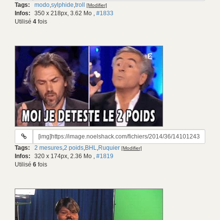
Tags:
modo
,
sylphide
,
troll
[Modifier]
gif:
Infos:
350 x 218px, 3.62 Mo
,
#1833
Utilisé
4
fois
URL
du
Tags:
2 mesures
,
2 poids
,
BHL
,
Ruquier
[Modifier]
gif:
Infos:
320 x 174px, 2.36 Mo
,
#1819
Utilisé
6
fois