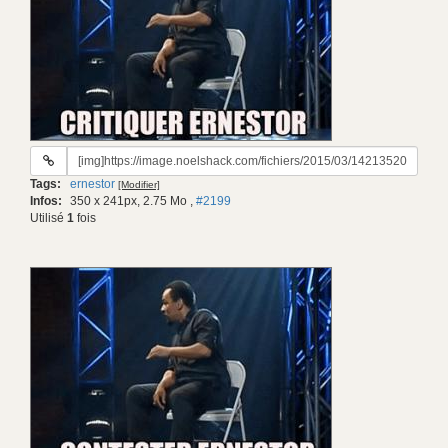
URL
du
Tags:
ernestor
[Modifier]
gif:
Infos:
350 x 241px, 2.75 Mo
,
#2199
Utilisé
1
fois