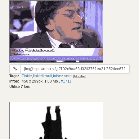
URL
du
Tags:
Finkie
,
finkielkrault
,
taisez-vous
[Modifier]
gif:
Infos:
450 x 299px, 1.88 Mo
,
#1711
Utilisé
7
fois