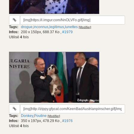
URL
du
Tags:
drogue
,
inconnus
,
legitimus
,
lunettes
[Modifier]
gif:
Infos:
200 x 150px, 688.37 Ko
,
#1979
Utilisé
4
fois
URL
du
Tags:
Donkey
,
Poutine
[Modifier]
gif:
Infos:
350 x 197px, 478.29 Ko
,
#1976
Utilisé
4
fois