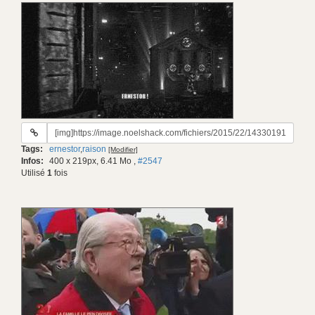
URL
du
Tags:
ernestor
,
raison
[Modifier]
gif:
Infos:
400 x 219px, 6.41 Mo
,
#2547
Utilisé
1
fois