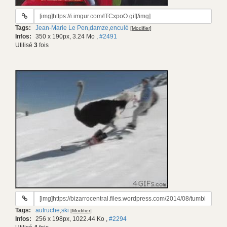
URL
du
Tags:
Jean-Marie Le Pen
,
damze
,
enculé
[Modifier]
gif:
Infos:
350 x 190px, 3.24 Mo
,
#2491
Utilisé
3
fois
URL
du
Tags:
autruche
,
ski
[Modifier]
gif:
Infos:
256 x 198px, 1022.44 Ko
,
#2294