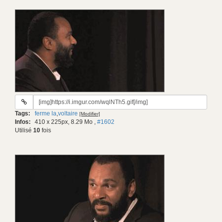
URL
du
Tags:
ferme la
,
voltaire
[Modifier]
gif:
Infos:
410 x 225px, 8.29 Mo
,
#1602
Utilisé
10
fois