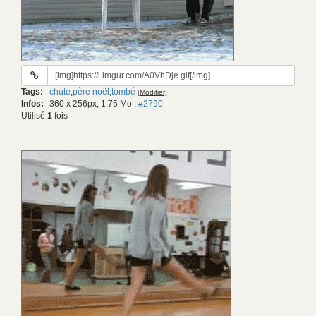
URL
du
Tags:
chute
,
père noël
,
tombé
[Modifier]
gif:
Infos:
360 x 256px, 1.75 Mo
,
#2790
Utilisé
1
fois