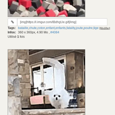
URL
du
Tags:
bataille
,
chute
,
coton
,
enfant
,
enfants
,
fatality
,
joute
,
poutre
,
tige
[Modifier]
gif:
Infos:
360 x 360px, 4.90 Mo
,
#4084
Utilisé
1
fois