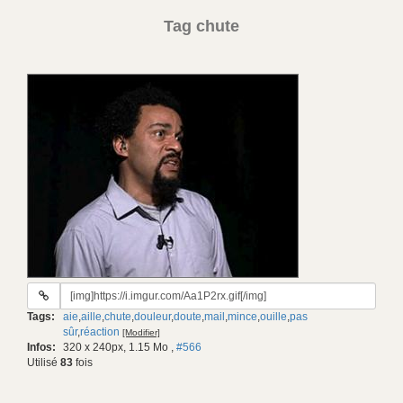
Tag chute
URL
du
Tags:
aie
,
aille
,
chute
,
douleur
,
doute
,
mail
,
mince
,
ouille
,
pas
gif:
sûr
,
réaction
[Modifier]
Infos:
320 x 240px, 1.15 Mo
,
#566
Utilisé
83
fois