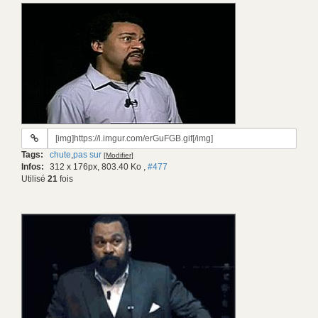
URL
du
Tags:
chute
,
pas sur
[Modifier]
gif:
Infos:
312 x 176px, 803.40 Ko
,
#477
Utilisé
21
fois