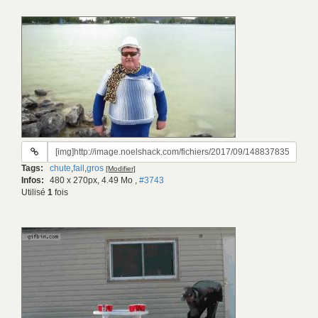
URL
du
Tags:
chute
,
fail
,
gros
[Modifier]
gif:
Infos:
480 x 270px, 4.49 Mo
,
#3743
Utilisé
1
fois