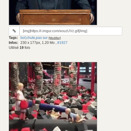
URL
du
Tags:
bof
,
chute
,
pas sur
[Modifier]
gif:
Infos:
230 x 177px, 1.20 Mo
,
#1927
Utilisé
19
fois