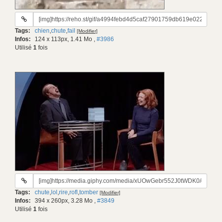
URL
du
Tags:
chien
,
chute
,
fail
[Modifier]
gif:
Infos:
124 x 113px, 1.41 Mo
,
#3986
Utilisé
1
fois
URL
du
Tags:
chute
,
lol
,
rire
,
rofl
,
tomber
[Modifier]
gif:
Infos:
394 x 260px, 3.28 Mo
,
#3849
Utilisé
1
fois