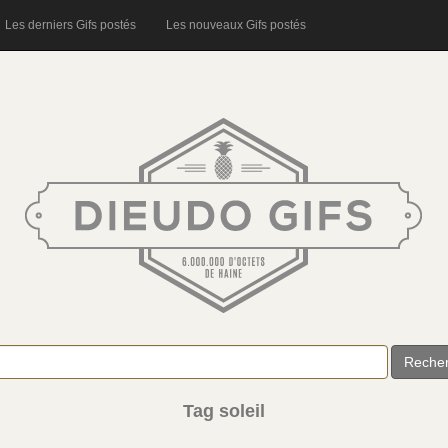
Les derniers Gifs postés
Les nouveaux Gifs postés
Reche
Tag soleil