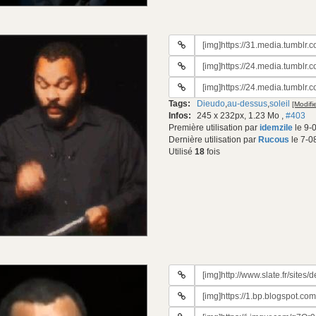
URL
du
URL
gif:
#2
URL
du
#3
gif:
Tags:
Dieudo
,
au-dessus
,
soleil
[Modifie
du
Infos:
245 x 232px, 1.23 Mo
,
#403
gif:
Première utilisation par
idemzile
le 9-
Dernière utilisation par
Rucous
le 7-0
Utilisé
18
fois
URL
du
URL
gif:
#2
URL
du