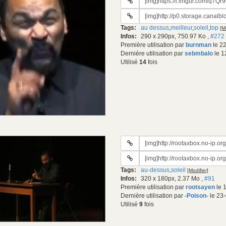
#3
gif:
URL
du
#4
gif:
Tags:
au dessus
,
meilleur
,
soleil
,
top
[M
du
Infos:
290 x 290px, 750.97 Ko
,
#272
gif:
Première utilisation par
burnman
le 2
Dernière utilisation par
sebmbalo
le 1
Utilisé
14
fois
URL
du
URL
gif:
#2
Tags:
au-dessus
,
soleil
[Modifier]
du
Infos:
320 x 180px, 2.37 Mo
,
#91
gif:
Première utilisation par
rootsayen
le 
Dernière utilisation par
-Poison-
le 23
Utilisé
9
fois