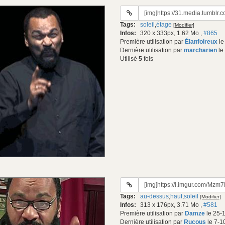
URL
du
Tags:
soleil
,
étage
[Modifier]
gif:
Infos:
320 x 333px, 1.62 Mo
,
#865
Première utilisation par
Élanfoireux
le
Dernière utilisation par
marcharien
le
Utilisé
5
fois
URL
du
Tags:
au-dessus
,
haut
,
soleil
[Modifier]
gif:
Infos:
313 x 176px, 3.71 Mo
,
#581
Première utilisation par
Damze
le 25-
Dernière utilisation par
Rucous
le 7-1