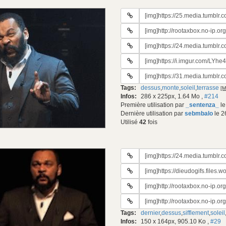
URL
du
URL
gif:
#2
URL
du
#3
gif:
URL
du
#4
gif:
URL
du
#5
gif:
Tags:
dessus
,
monte
,
soleil
,
terrasse
[M
du
Infos:
286 x 225px, 1.64 Mo
,
#214
gif:
Première utilisation par
_sentenza_
le
Dernière utilisation par
sebmbalo
le 2
Utilisé
42
fois
URL
du
URL
gif:
#2
URL
du
#3
gif:
URL
du
#4
gif:
Tags:
dernier
,
dessus
,
sifflement
,
soleil
du
Infos:
150 x 164px, 905.10 Ko
,
#29
gif: