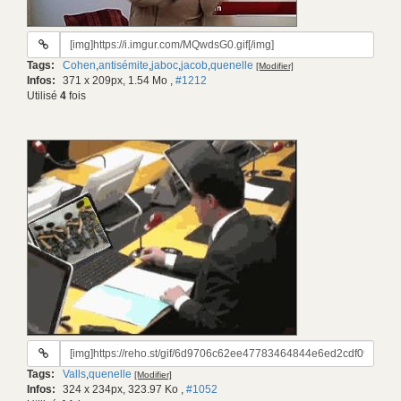
URL
du
Tags:
Cohen
,
antisémite
,
jaboc
,
jacob
,
quenelle
[Modifier]
gif:
Infos:
371 x 209px, 1.54 Mo
,
#1212
Utilisé
4
fois
URL
du
Tags:
Valls
,
quenelle
[Modifier]
gif:
Infos:
324 x 234px, 323.97 Ko
,
#1052