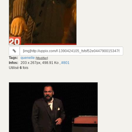
URL
du
Tags:
quenelle
[Modifier]
gif:
Infos:
203 x 267px, 498.91 Ko
,
#801
Utilisé
6
fois