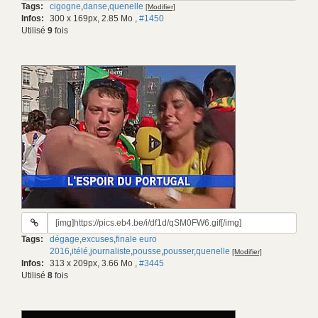
Tags:
cigogne
,
danse
,
quenelle
[Modifier]
gif:
Infos:
300 x 169px, 2.85 Mo
,
#1450
Utilisé
9
fois
URL
du
Tags:
dégage
,
excuses
,
finale euro
gif:
2016
,
itélé
,
journaliste
,
pousse
,
pousser
,
quenelle
[Modifier]
Infos:
313 x 209px, 3.66 Mo
,
#3445
Utilisé
8
fois