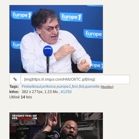
URL
du
Tags:
Finkielkraut
,
enfonce
,
europe1
,
fion
,
fist
,
quenelle
[Modifier]
gif:
Infos:
382 x 277px, 1.23 Mo
,
#1250
Utilisé
14
fois