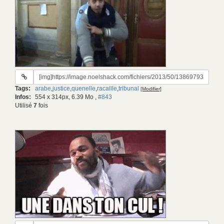
URL
du
Tags:
arabe
,
justice
,
quenelle
,
racaille
,
tribunal
[Modifier]
gif:
Infos:
554 x 314px, 6.39 Mo
,
#843
Utilisé
7
fois