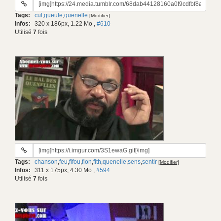
URL
du
Tags:
cul
,
gueule
,
quenelle
[Modifier]
gif:
Infos:
320 x 186px, 1.22 Mo
,
#610
Utilisé
7
fois
URL
du
Tags:
chanson
,
feu
,
fifou
,
fion
,
fith
,
quenelle
,
sens
,
sentir
[Modifier]
gif:
Infos:
311 x 175px, 4.30 Mo
,
#594
Utilisé
7
fois