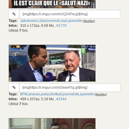
URL
du
Tags:
Jakubowicz
,
Salut
,
inversé
,
nazi
,
quenelle
[Modifier]
gif:
Infos:
310 x 172px, 6.58 Mo
,
#1770
Utilisé
7
fois
URL
du
Tags:
BFM
,
ananas
,
aulas
,
football
,
journaliste
,
quenelle
[Modifier]
gif:
Infos:
489 x 207px, 5.19 Mo
,
#1544
Utilisé
7
fois