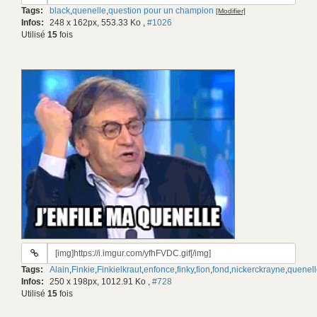
du
Tags:
black
,
quenelle
,
question pour un champion
[Modifier]
gif:
Infos:
248 x 162px, 553.33 Ko
,
#1026
Utilisé
15
fois
URL
du
Tags:
Alain
,
Finkie
,
Finkielkraut
,
enfonce
,
finky
,
fion
,
fond
,
nickerckrayne
,
quenell
gif:
Infos:
250 x 198px, 1012.91 Ko
,
#728
Utilisé
15
fois