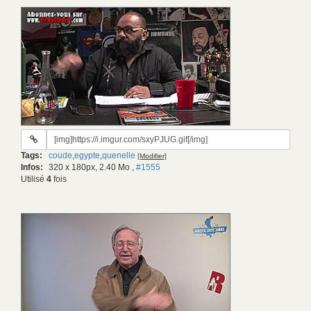
URL
du
Tags:
coude
,
egypte
,
quenelle
[Modifier]
gif:
Infos:
320 x 180px, 2.40 Mo
,
#1555
Utilisé
4
fois