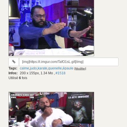
URL
du
Tags:
calme
,
judo
,
karate
,
quenelle
,
épaule
[Modifier]
gif:
Infos:
200 x 155px, 1.34 Mo
,
#1518
Utilisé
6
fois