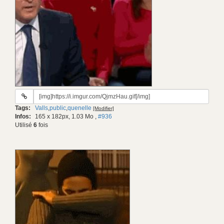
URL
du
Tags:
Valls
,
public
,
quenelle
[Modifier]
gif:
Infos:
165 x 182px, 1.03 Mo
,
#936
Utilisé
6
fois