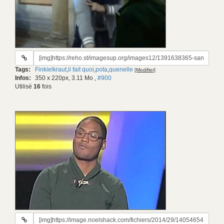
URL
du
Tags:
Finkielkraut
,
il fait quoi
,
pota
,
quenelle
[Modifier]
gif:
Infos:
350 x 220px, 3.11 Mo
,
#900
Utilisé
16
fois
URL