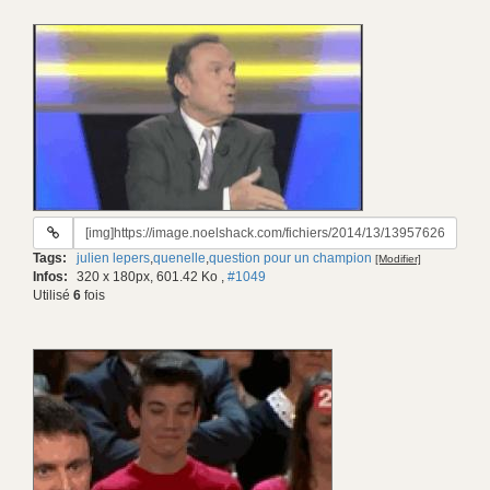
URL
du
Tags:
julien lepers
,
quenelle
,
question pour un champion
[Modifier]
gif:
Infos:
320 x 180px, 601.42 Ko
,
#1049
Utilisé
6
fois