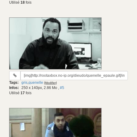
Utilisé
18
fois
URL
du
Tags:
gris
,
quenelle
[Modifier]
gif:
Infos:
250 x 140px, 2.86 Mo
,
#5
Utilisé
17
fois