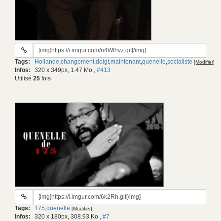
URL
du
Tags:
Hollande
,
changement
,
doigt
,
maintenant
,
quenelle
,
socialiste
[Modifier]
gif:
Infos:
320 x 349px, 1.47 Mo
,
#413
Utilisé
25
fois
URL
du
Tags:
175
,
quenelle
[Modifier]
gif:
Infos:
320 x 180px, 308.93 Ko
,
#7