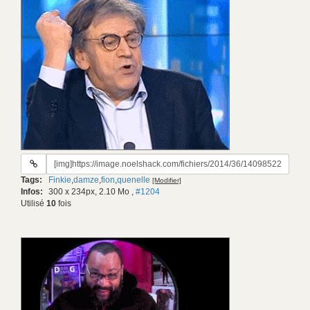
URL
du
Tags:
Finkie
,
damze
,
fion
,
quenelle
[Modifier]
gif:
Infos:
300 x 234px, 2.10 Mo
,
#1204
Utilisé
10
fois