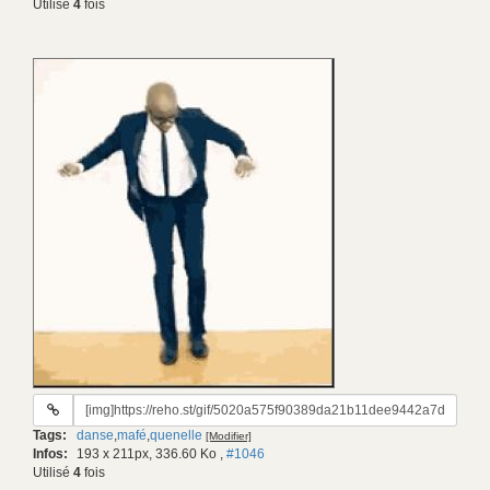
Utilisé
4
fois
URL
du
Tags:
danse
,
mafé
,
quenelle
[Modifier]
gif:
Infos:
193 x 211px, 336.60 Ko
,
#1046
Utilisé
4
fois