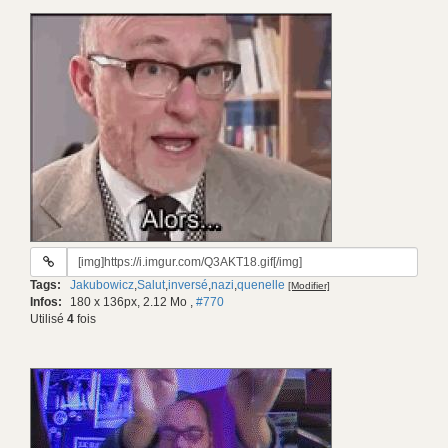
URL
du
Tags:
Jakubowicz
,
Salut
,
inversé
,
nazi
,
quenelle
[Modifier]
gif:
Infos:
180 x 136px, 2.12 Mo
,
#770
Utilisé
4
fois