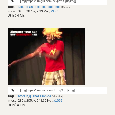
du
Tags:
Dieudo
,
Salut
,
bonjour
,
quenelle
[Modifier]
gif:
Infos:
326 x 287px, 2.33 Mo
,
#3535
Utilisé
4
fois
URL
du
Tags:
africain
,
quenelle
,
rapide
[Modifier]
gif:
Infos:
280 x 205px, 643.60 Ko
,
#1692
Utilisé
4
fois