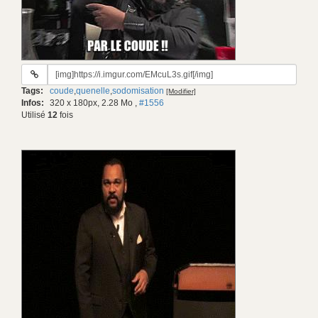
URL
du
Tags:
coude
,
quenelle
,
sodomisation
[Modifier]
gif:
Infos:
320 x 180px, 2.28 Mo
,
#1556
Utilisé
12
fois