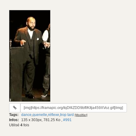
URL
du
Tags:
dance
,
quenelle
,
réflexe
,
trop tard
[Modifier]
gif:
Infos:
135 x 303px, 781.25 Ko
,
#991
Utilisé
4
fois