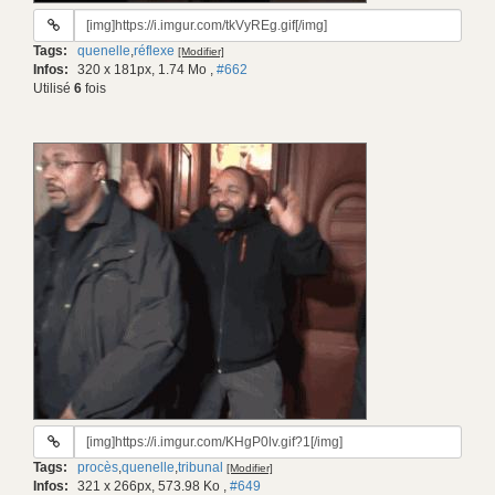
URL
du
Tags:
quenelle
,
réflexe
[Modifier]
gif:
Infos:
320 x 181px, 1.74 Mo
,
#662
Utilisé
6
fois
URL
du
Tags:
procès
,
quenelle
,
tribunal
[Modifier]
gif:
Infos:
321 x 266px, 573.98 Ko
,
#649