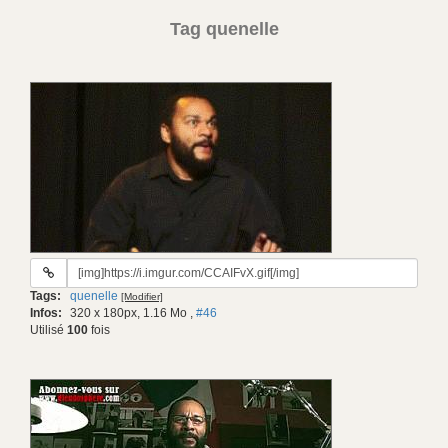
Tag quenelle
URL
du
Tags:
quenelle
[Modifier]
gif:
Infos:
320 x 180px, 1.16 Mo
,
#46
Utilisé
100
fois