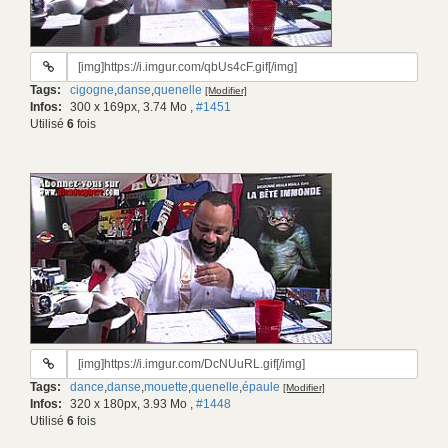
URL
du
Tags:
cigogne
,
danse
,
quenelle
[Modifier]
gif:
Infos:
300 x 169px, 3.74 Mo
,
#1451
Utilisé
6
fois
URL
du
Tags:
dance
,
danse
,
mouette
,
quenelle
,
épaule
[Modifier]
gif:
Infos:
320 x 180px, 3.93 Mo
,
#1448
Utilisé
6
fois