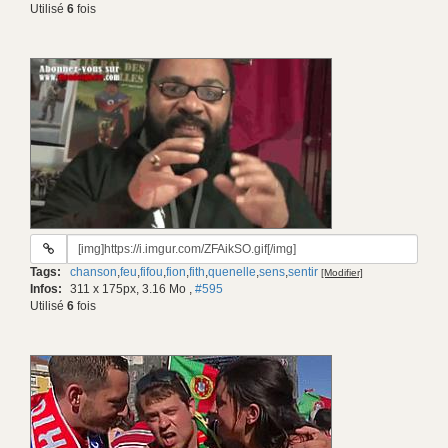
Utilisé
6
fois
URL
du
Tags:
chanson
,
feu
,
fifou
,
fion
,
fith
,
quenelle
,
sens
,
sentir
[Modifier]
gif:
Infos:
311 x 175px, 3.16 Mo
,
#595
Utilisé
6
fois