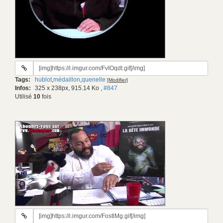
URL
du
Tags:
hublot
,
médaillon
,
quenelle
[Modifier]
gif:
Infos:
325 x 238px, 915.14 Ko
,
#847
Utilisé
10
fois
URL
du