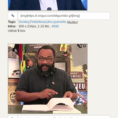
URL
du
Tags:
Donkey
,
Finkielkraut
,
fion
,
quenelle
[Modifier]
gif:
Infos:
300 x 234px, 2.10 Mo
,
#890
Utilisé
5
fois
URL