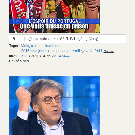
URL
du
Tags:
Valls
,
excuses
,
finale euro
gif:
2016
,
itélé
,
journaliste
,
prison
,
quenelle
,
vive le Roi !
[Modifier]
Infos:
313 x 209px, 4.76 Mo
,
#3444
Utilisé
5
fois