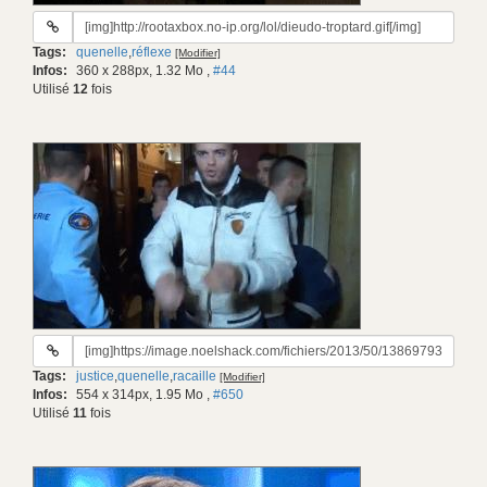
URL
du
Tags:
quenelle
,
réflexe
[Modifier]
gif:
Infos:
360 x 288px, 1.32 Mo
,
#44
Utilisé
12
fois
URL
du
Tags:
justice
,
quenelle
,
racaille
[Modifier]
gif:
Infos:
554 x 314px, 1.95 Mo
,
#650
Utilisé
11
fois