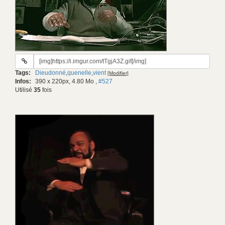
URL
du
Tags:
Dieudonné
,
quenelle
,
vient
[Modifier]
gif:
Infos:
390 x 220px, 4.80 Mo
,
#527
Utilisé
35
fois