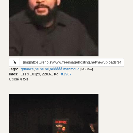
URL
du
Tags:
grimace
,
hé hé hé
,
hééééé
,
mahmoud
[Modifier]
gif:
Infos:
111 x 103px, 228.61 Ko
,
#1987
Utilisé
4
fois