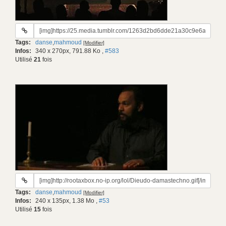
URL
du
Tags:
danse
,
mahmoud
[Modifier]
gif:
Infos:
340 x 270px, 791.88 Ko
,
#583
Utilisé
21
fois
URL
du
Tags:
danse
,
mahmoud
[Modifier]
gif:
Infos:
240 x 135px, 1.38 Mo
,
#53
Utilisé
15
fois