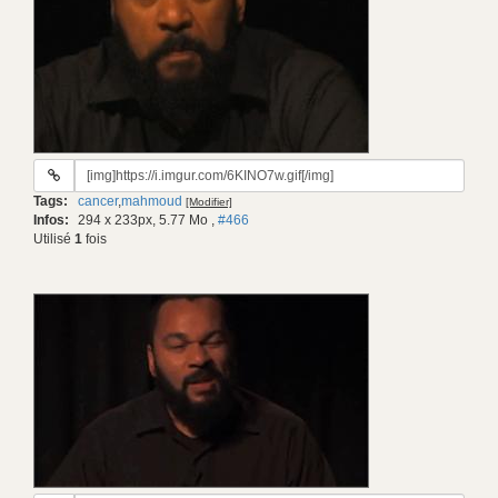
URL
du
Tags:
cancer
,
mahmoud
[Modifier]
gif:
Infos:
294 x 233px, 5.77 Mo
,
#466
Utilisé
1
fois