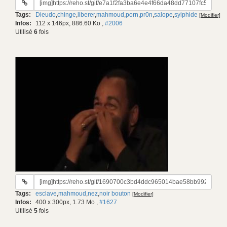
du
Tags:
Dieudo
,
chinge
,
liberer
,
mahmoud
,
porn
,
pr0n
,
salope
,
sylphide
[Modifier]
gif:
Infos:
112 x 146px, 886.60 Ko
,
#2006
Utilisé
6
fois
URL
du
Tags:
esclave
,
mahmoud
,
nez
,
noir bouton
[Modifier]
gif:
Infos:
400 x 300px, 1.73 Mo
,
#1627
Utilisé
5
fois