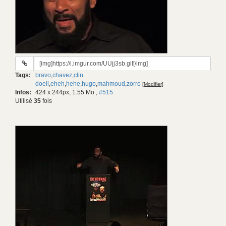
URL
du
Tags:
bravo
,
chavez
,
clin
gif:
doeil
,
eheh
,
hehe
,
hugo
,
mahmoud
,
zorro
[Modifier]
Infos:
424 x 244px, 1.55 Mo
,
#515
Utilisé
35
fois