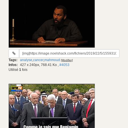
URL
du
Tags:
analyse
,
cancer
,
mahmoud
[Modifier]
gif:
Infos:
427 x 240px, 768.41 Ko
,
#4053
Utilisé
1
fois