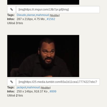
URL
du
Tags:
Dieudo
,
danse
,
mahmoud
[Modifier]
gif:
Infos:
287 x 216px, 4.75 Mo
,
#1562
Utilisé
3
fois
URL
du
Tags:
jackpot
,
mahmoud
[Modifier]
gif:
Infos:
250 x 146px, 918.37 Ko
,
#899
Utilisé
2
fois