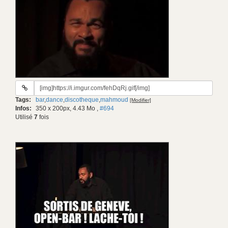
URL
du
Tags:
bar
,
dance
,
discotheque
,
mahmoud
[Modifier]
gif:
Infos:
350 x 200px, 4.43 Mo
,
#694
Utilisé
7
fois