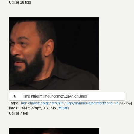
Utilisé
10
fois
URL
du
Tags:
bon
,
chavez
,
doigt
,
hein
,
hiin
,
hugo
,
mahmoud
,
pointer
,
t'es
,
toi
,
un
[Modifier]
gif:
Infos:
344 x 279px, 3.61 Mo
,
#1483
Utilisé
7
fois