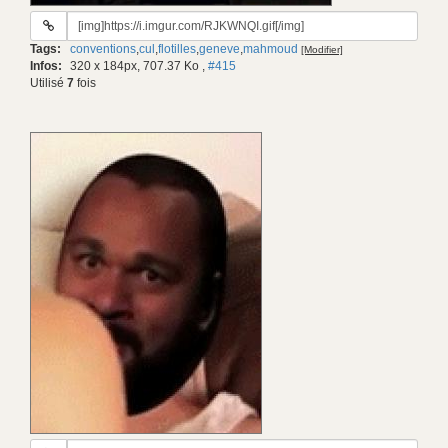
URL
du
Tags:
conventions
,
cul
,
flotilles
,
geneve
,
mahmoud
[Modifier]
gif:
Infos:
320 x 184px, 707.37 Ko
,
#415
Utilisé
7
fois
URL