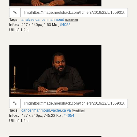
URL
du
Tags:
analyse
,
cancer
,
mahmoud
[Modifier]
gif:
Infos:
427 x 240px, 1.63 Mo
,
#4055
Utilisé
1
fois
URL
du
Tags:
cancer
,
mahmoud
,
vache
,
ça va
[Modifier]
gif:
Infos:
427 x 240px, 745.22 Ko
,
#4054
Utilisé
1
fois