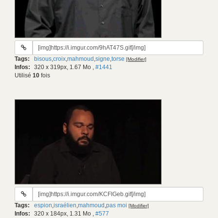
URL
du
Tags:
bisous
,
croix
,
mahmoud
,
signe
,
torse
[Modifier]
gif:
Infos:
320 x 319px, 1.67 Mo
,
#1441
Utilisé
10
fois
URL
du
Tags:
espion
,
israélien
,
mahmoud
,
pas moi
[Modifier]
gif:
Infos:
320 x 184px, 1.31 Mo
,
#577