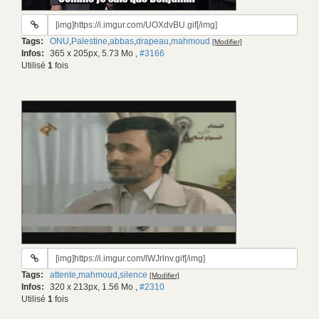
URL
du
Tags:
ONU
,
Palestine
,
abbas
,
drapeau
,
mahmoud
[Modifier]
gif:
Infos:
365 x 205px, 5.73 Mo
,
#3166
Utilisé
1
fois
URL
du
Tags:
attente
,
mahmoud
,
silence
[Modifier]
gif:
Infos:
320 x 213px, 1.56 Mo
,
#2310
Utilisé
1
fois