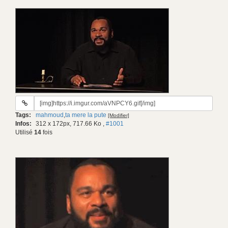
URL
du
Tags:
mahmoud
,
ta mere la pute
[Modifier]
gif:
Infos:
312 x 172px, 717.66 Ko
,
#1001
Utilisé
14
fois