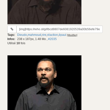
URL
du
Tags:
Dieudo
,
mahmoud
,
rire
,
réaction
,
épaul
[Modifier]
gif:
Infos:
238 x 187px, 1.48 Mo
,
#2035
Utilisé
10
fois