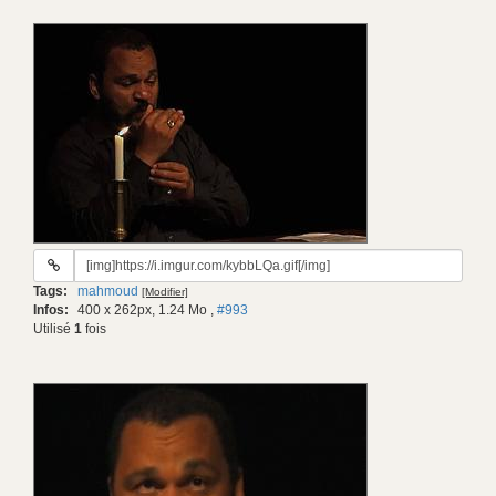
URL
du
Tags:
mahmoud
[Modifier]
gif:
Infos:
400 x 262px, 1.24 Mo
,
#993
Utilisé
1
fois