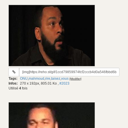
URL
du
Tags:
ONU
,
mahmoud
,
rire
,
taisez
,
vous
[Modifier]
gif:
Infos:
270 x 192px, 805.01 Ko
,
#2023
Utilisé
4
fois