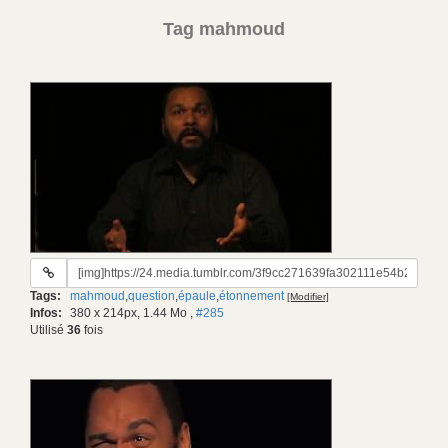
Tag mahmoud
URL
du
Tags:
mahmoud
,
question
,
épaule
,
étonnement
[Modifier]
gif:
Infos:
380 x 214px, 1.44 Mo
,
#285
Utilisé
36
fois