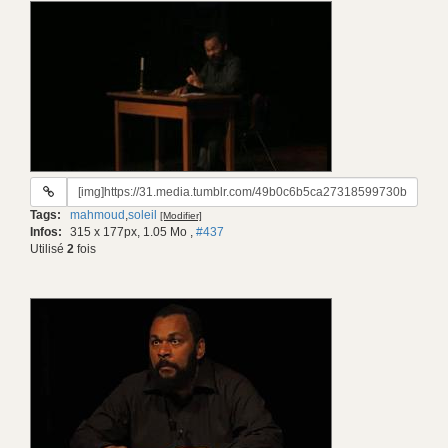
URL
du
Tags:
mahmoud
,
soleil
[Modifier]
gif:
Infos:
315 x 177px, 1.05 Mo
,
#437
Utilisé
2
fois