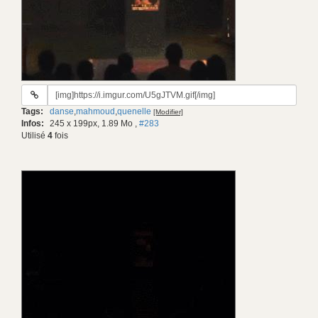
URL
du
Tags:
danse
,
mahmoud
,
quenelle
[Modifier]
gif:
Infos:
245 x 199px, 1.89 Mo
,
#283
Utilisé
4
fois