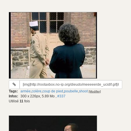
URL
du
Tags:
armée
,
colère
,
coup de pied
,
poubelle
,
shoot
[Modifier]
gif:
Infos:
300 x 226px, 5.89 Mo
,
#337
Utilisé
11
fois