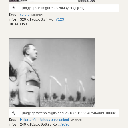
URL
du
Tags:
colère
[Modifier]
gif:
Infos:
320 x 176px, 3.74 Mo
,
#123
Utilisé
3
fois
URL
du
Tags:
Hitler
,
colère
,
furieux
,
pas content
[Modifier]
gif:
Infos:
240 x 192px, 956.85 Ko
,
#3036