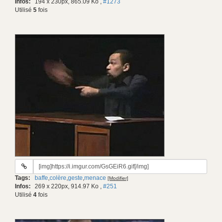
Infos:
194 x 230px, 865.09 Ko
,
#1273
Utilisé
5
fois
URL
du
Tags:
baffe
,
colère
,
geste
,
menace
[Modifier]
gif:
Infos:
269 x 220px, 914.97 Ko
,
#251
Utilisé
4
fois