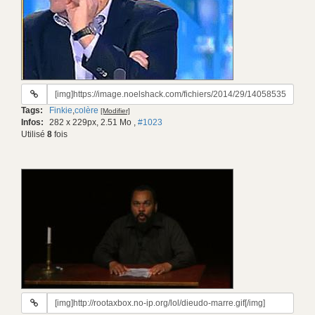
URL
du
Tags:
Finkie
,
colère
[Modifier]
gif:
Infos:
282 x 229px, 2.51 Mo
,
#1023
Utilisé
8
fois
URL
du