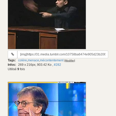
URL
du
Tags:
colère
,
menace
,
mécontentement
[Modifier]
gif:
Infos:
269 x 216px, 903.42 Ko
,
#282
Utilisé
9
fois