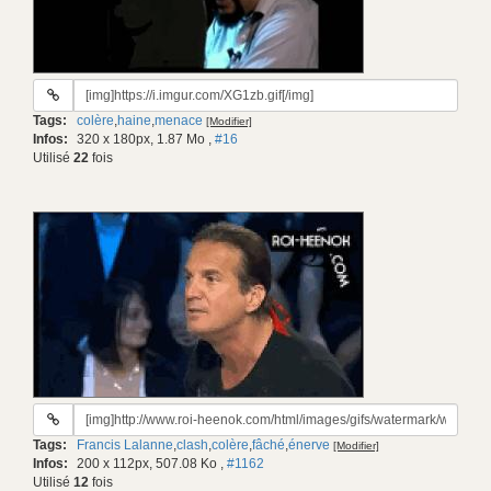
URL
du
Tags:
colère
,
haine
,
menace
[Modifier]
gif:
Infos:
320 x 180px, 1.87 Mo
,
#16
Utilisé
22
fois
URL
du
Tags:
Francis Lalanne
,
clash
,
colère
,
fâché
,
énerve
[Modifier]
gif:
Infos:
200 x 112px, 507.08 Ko
,
#1162
Utilisé
12
fois