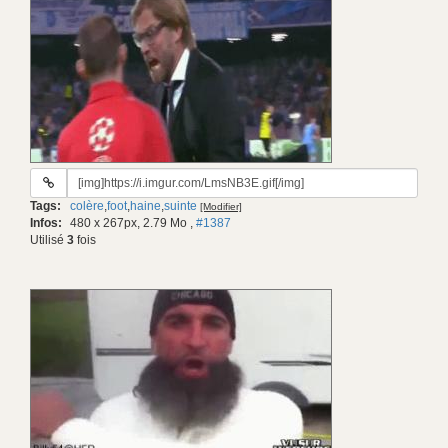
URL
du
Tags:
colère
,
foot
,
haine
,
suinte
[Modifier]
gif:
Infos:
480 x 267px, 2.79 Mo
,
#1387
Utilisé
3
fois