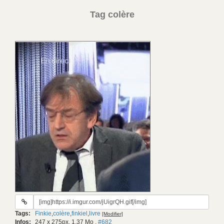
Tag colère
URL
du
Tags:
Finkie
,
colère
,
finkiel
,
livre
[Modifier]
gif:
Infos:
247 x 275px, 1.37 Mo
,
#682