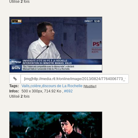
Utilisé
2
fois
URL
du
Tags:
Valls
,
colère
,
discours de La Rochelle
[Modifier]
gif:
Infos:
500 x 300px, 714.92 Ko
,
#692
Utilisé
2
fois