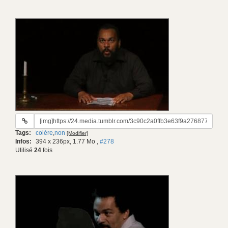
URL
du
Tags:
colère
,
non
[Modifier]
gif:
Infos:
394 x 236px, 1.77 Mo
,
#278
Utilisé
24
fois