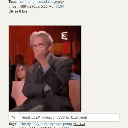
Tags:
colère
,
non
,
scandale
[Modifier]
gif:
Infos:
480 x 270px, 5.15 Mo
,
#104
Utilisé
6
fois
URL
du
Tags:
Thierry Lévy
,
colère
,
cyclope
,
poing
[Modifier]
gif: