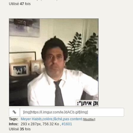
Utilisé
47
fois
URL
du
Tags:
Meyer Habib
,
colère
,
fâché
,
pas content
[Modifier]
gif:
Infos:
293 x 287px, 756.32 Ko
,
#1601
Utilisé
35
fois