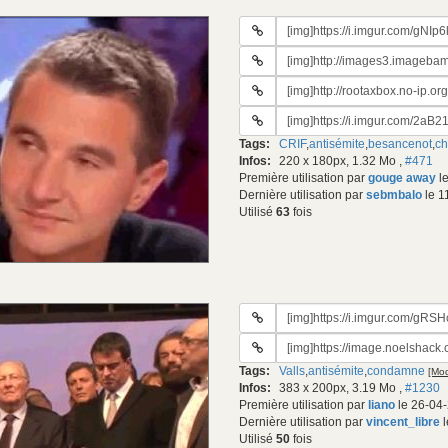
URL
du
URL
gif:
#2
URL
du
#3
gif:
URL
du
#4
gif:
Tags:
CRIF
,
antisémite
,
besancenot
,
ch
du
Infos:
220 x 180px, 1.32 Mo
,
#471
gif:
Première utilisation par
gouge away
le
Dernière utilisation par
sebmbalo
le 1
Utilisé
63
fois
URL
du
URL
gif:
#2
Tags:
Valls
,
antisémite
,
condamne
[Mod
du
Infos:
383 x 200px, 3.19 Mo
,
#1230
gif:
Première utilisation par
liano
le 26-04-
Dernière utilisation par
vincent_libre
l
Utilisé
50
fois