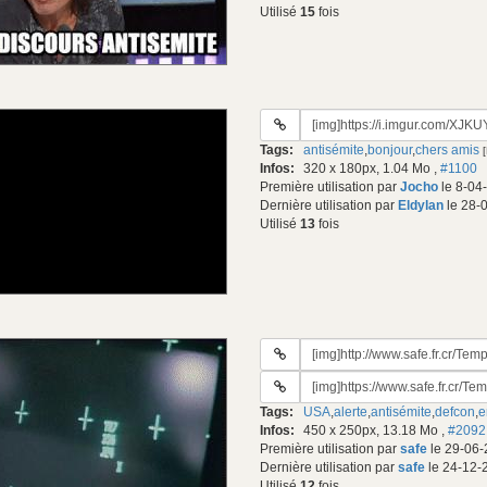
Utilisé
15
fois
URL
du
Tags:
antisémite
,
bonjour
,
chers amis
gif:
Infos:
320 x 180px, 1.04 Mo
,
#1100
Première utilisation par
Jocho
le 8-04
Dernière utilisation par
Eldylan
le 28-
Utilisé
13
fois
URL
du
URL
gif:
#2
Tags:
USA
,
alerte
,
antisémite
,
defcon
,
e
du
Infos:
450 x 250px, 13.18 Mo
,
#2092
gif:
Première utilisation par
safe
le 29-06-
Dernière utilisation par
safe
le 24-12-
Utilisé
12
fois