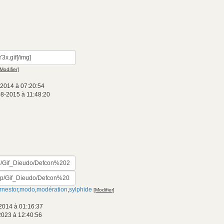
[Modifier]
-2014 à 07:20:54
08-2015 à 11:48:20
rnestor
,
modo
,
modération
,
sylphide
[Modifier]
2014 à 01:16:37
2023 à 12:40:56