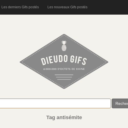
Les derniers Gifs postés
Les nouveaux Gifs postés
Reche
Tag antisémite