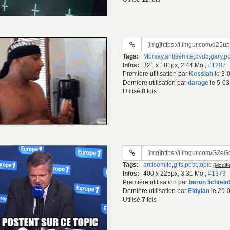
URL
du
Tags:
Morsay
,
antisémite
,
dvd5
,
gary
,
po
gif:
Infos:
321 x 181px, 2.44 Mo
,
#1287
Première utilisation par
Kessiah
le 3-
Dernière utilisation par
darage
le 5-03
Utilisé
8
fois
URL
du
Tags:
antisémite
,
gifs
,
post
,
topic
[Modifi
gif:
Infos:
400 x 225px, 3.31 Mo
,
#1373
Première utilisation par
baron lichtei
Dernière utilisation par
Eldylan
le 29-
Utilisé
7
fois