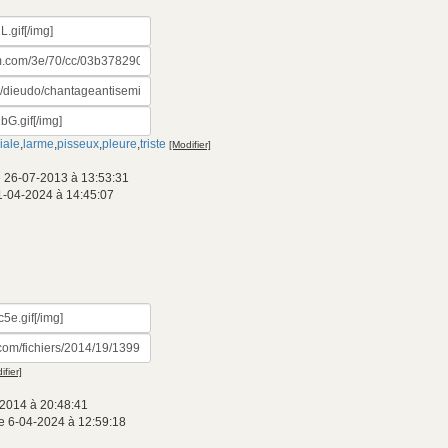
iale
,
larme
,
pisseux
,
pleure
,
triste
[Modifier]
 26-07-2013 à 13:53:31
1-04-2024 à 14:45:07
ifier]
2014 à 20:48:41
e 6-04-2024 à 12:59:18