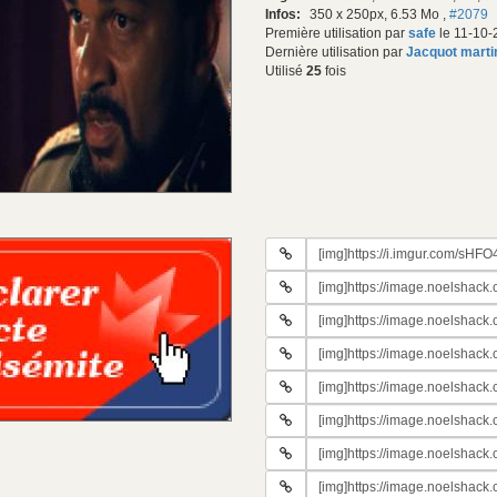
Infos:
350 x 250px, 6.53 Mo
,
#2079
Première utilisation par
safe
le 11-10-
Dernière utilisation par
Jacquot marti
Utilisé
25
fois
URL
du
URL
gif:
#2
URL
du
#3
gif:
URL
du
#4
gif:
URL
du
#5
gif:
URL
du
#6
gif:
URL
du
#7
gif:
URL
du