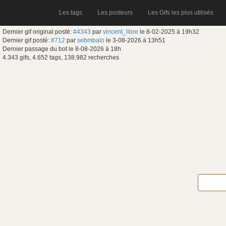
Les tags
Les posteurs
Les Gifs les plus utilisés
Dernier gif original posté:
#4343
par
vincent_libre
le 8-02-2025 à 19h32
Dernier gif posté:
#712
par
sebmbalo
le 3-08-2026 à 13h51
Dernier passage du bot le 8-08-2026 à 18h
4.343 gifs, 4.652 tags, 138.982 recherches