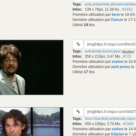
#8
gif:
Tags:
acte
,
antisémite
,
déclarer
,
délati
du
Infos:
139 x 76px, 11.38 Ko
,
#1032
gif:
Première utilisation par
liano
le 18-03-
Dernière utilisation par
Damze
le 17-1
Utilisé
19
fois
URL
du
Tags:
antisémite
,
forum
,
topic
[Modifier]
gif:
Infos:
350 x 210px, 3.47 Mo
,
#722
Première utilisation par
etahos
le 10-
Dernière utilisation par
petit poney
le 
Utilisé
17
fois
URL
du
Tags:
Arno Klarsfeld
,
antisémite
,
répo
gif:
Infos:
450 x 230px, 3.70 Mo
,
#1566
Première utilisation par
etahos
le 14-
Dernière utilisation par
Eldylan
le 7-1