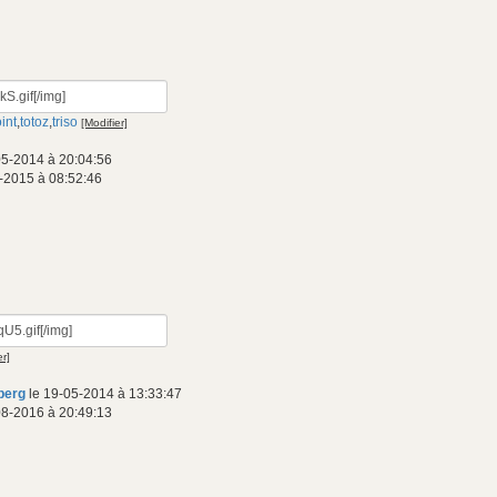
int
,
totoz
,
triso
[Modifier]
05-2014 à 20:04:56
-2015 à 08:52:46
er]
nberg
le 19-05-2014 à 13:33:47
08-2016 à 20:49:13