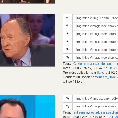
URL
du
URL
gif:
#2
URL
du
#3
gif:
URL
du
#4
gif:
URL
du
#5
gif:
URL
du
#6
gif:
Tags:
Cukierman
,
antisémite
,
condam
du
Infos:
300 x 197px, 336.42 Ko
,
#872
gif:
Première utilisation par
liano
le 2-02-2
Dernière utilisation par
vincent_libre
l
Utilisé
42
fois
URL
du
URL
gif:
#2
Tags:
antisémite
,
c'est plus grave d'u
du
Infos:
300 x 244px, 479.66 Ko
,
#103
gif: