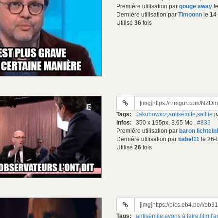
Première utilisation par
gouge away
le
Dernière utilisation par
Timoonn
le 14
Utilisé
36
fois
URL
du
Tags:
Jakubowicz
,
antisémite
,
saillie
[
gif:
Infos:
350 x 195px, 3.65 Mo
,
#833
Première utilisation par
baron lichtei
Dernière utilisation par
babel11
le 26-
Utilisé
26
fois
URL
du
Tags:
antisémite
,
avons à faire
,
film
,
l'
gif: