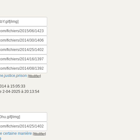
ne
,
justice
,
prison
[Modifier]
014 à 15:05:33
e 2-04-2025 à 20:13:54
ne certaine manière
[Modifier]
9