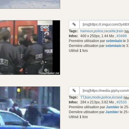
URL
du
Tags:
haineux
,
police
,
racaille
,
train
[Mo
gif:
Infos:
400 x 250px, 1.44 Mo
,
#3499
Première utilisation par
sebmbalo
le 3
Dernière utilisation par
sebmbalo
le 3
Utilisé
1
fois
URL
du
Tags:
TT
,
ban
,
modo
,
police
,
écrasé
[Mod
gif:
Infos:
284 x 213px, 3.62 Mo
,
#2533
Première utilisation par
Jambier
le 25
Dernière utilisation par
Jambier
le 25
Utilisé
1
fois