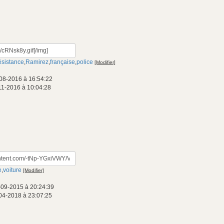
résistance
,
Ramirez
,
française
,
police
[Modifier]
08-2016 à 16:54:22
11-2016 à 10:04:28
e
,
voiture
[Modifier]
-09-2015 à 20:24:39
04-2018 à 23:07:25