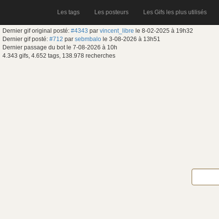
Les tags
Les posteurs
Les Gifs les plus utilisés
Dernier gif original posté:
#4343
par
vincent_libre
le 8-02-2025 à 19h32
Dernier gif posté:
#712
par
sebmbalo
le 3-08-2026 à 13h51
Dernier passage du bot le 7-08-2026 à 10h
4.343 gifs, 4.652 tags, 138.978 recherches