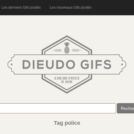
Les derniers Gifs postés
Les nouveaux Gifs postés
Reche
Tag police