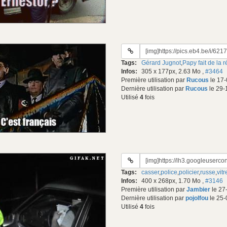
URL
du
Tags:
Gérard Jugnot
,
Papy fait de la 
gif:
Infos:
305 x 177px, 2.63 Mo
,
#3464
Première utilisation par
Rucous
le 17-
Dernière utilisation par
Rucous
le 29-
Utilisé
4
fois
URL
du
Tags:
casser
,
police
,
policier
,
russe
,
vitr
gif:
Infos:
400 x 268px, 1.70 Mo
,
#3146
Première utilisation par
Jambier
le 27
Dernière utilisation par
pojolfou
le 25-
Utilisé
4
fois