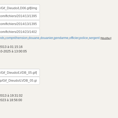
nds
,
compréhension
,
douane
,
douanier
,
gendarme
,
officier
,
police
,
sergent
[Modifier]
2013 à 01:15:16
10-2025 à 13:00:05
2013 à 19:31:02
2023 à 18:56:00