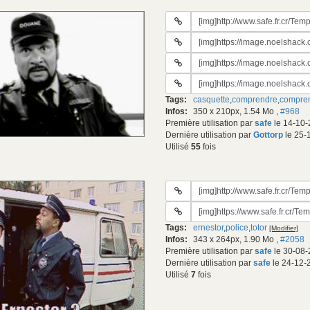
URL
du
URL
gif:
#2
URL
du
#3
gif:
URL
du
#4
gif:
Tags:
casquette
,
comprendre
,
compre
du
Infos:
350 x 210px, 1.54 Mo
,
#968
gif:
Première utilisation par
safe
le 14-10-
Dernière utilisation par
Gottorp
le 25-
Utilisé
55
fois
URL
du
URL
gif:
#2
Tags:
ernestor
,
police
,
totor
[Modifier]
du
Infos:
343 x 264px, 1.90 Mo
,
#2058
gif:
Première utilisation par
safe
le 30-08-
Dernière utilisation par
safe
le 24-12-
Utilisé
7
fois