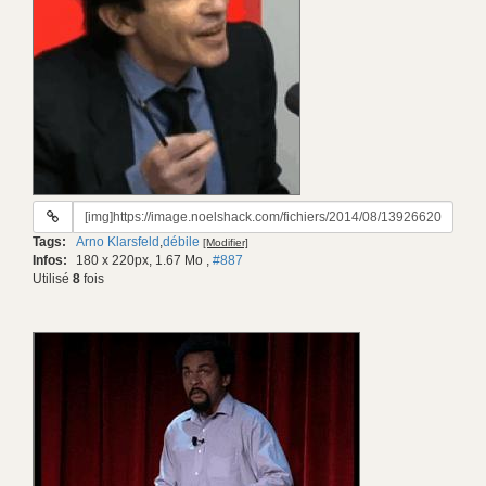
URL
du
Tags:
Arno Klarsfeld
,
débile
[Modifier]
gif:
Infos:
180 x 220px, 1.67 Mo
,
#887
Utilisé
8
fois