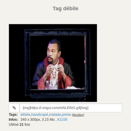
Tag débile
URL
du
Tags:
débile
,
handicapé
,
malade
,
prime
[Modifier]
gif:
Infos:
340 x 300px, 3.15 Mo
,
#1108
Utilisé
21
fois