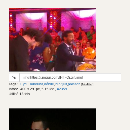
URL
du
Tags:
Cyril Hanouna
,
débile
,
idiot
,
juif
,
poisson
[Modifier]
gif:
Infos:
400 x 291px, 5.15 Mo
,
#2359
Utilisé
13
fois