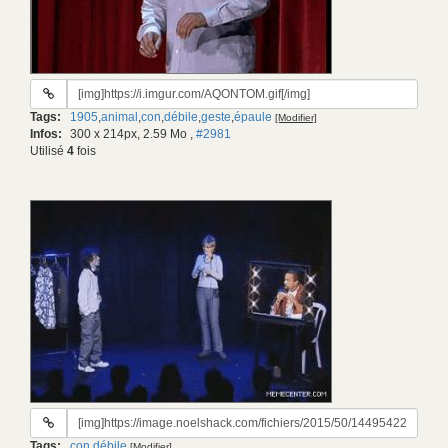
URL
du
Tags:
1905
,
animal
,
con
,
débile
,
geste
,
épaule
[Modifier]
gif:
Infos:
300 x 214px, 2.59 Mo
,
#2981
Utilisé
4
fois
URL
du
Tags:
con
,
débile
[Modifier]