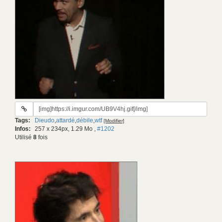
URL
du
Tags:
Dieudo
,
attardé
,
débile
,
wtf
[Modifier]
gif:
Infos:
257 x 234px, 1.29 Mo
,
#1202
Utilisé
8
fois