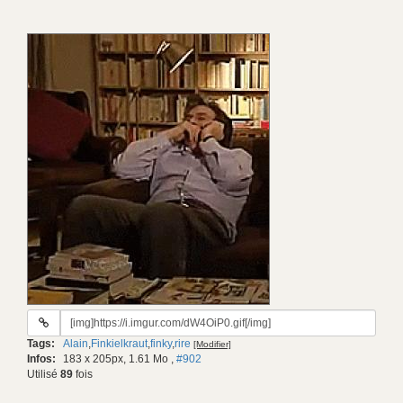
URL
du
Tags:
Alain
,
Finkielkraut
,
finky
,
rire
[Modifier]
gif:
Infos:
183 x 205px, 1.61 Mo
,
#902
Utilisé
89
fois