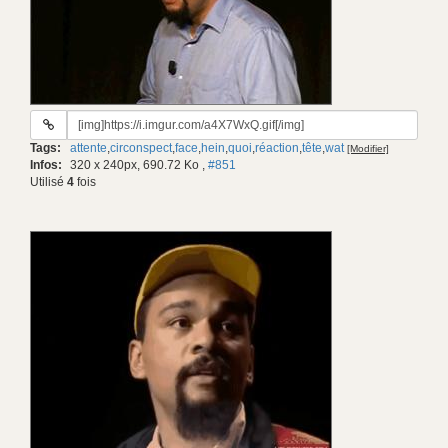
URL
du
Tags:
attente
,
circonspect
,
face
,
hein
,
quoi
,
réaction
,
tête
,
wat
[Modifier]
gif:
Infos:
320 x 240px, 690.72 Ko
,
#851
Utilisé
4
fois