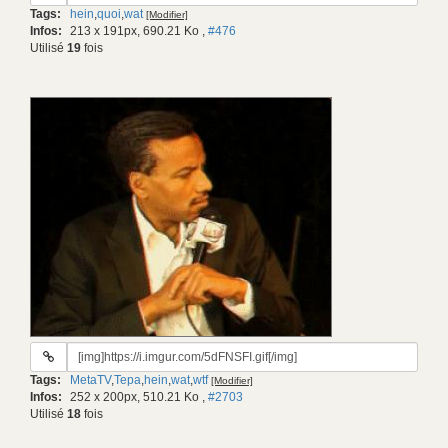
du
Tags:
hein
,
quoi
,
wat
[Modifier]
gif:
Infos:
213 x 191px, 690.21 Ko
,
#476
Utilisé
19
fois
URL
du
Tags:
MetaTV
,
Tepa
,
hein
,
wat
,
wtf
[Modifier]
gif:
Infos:
252 x 200px, 510.21 Ko
,
#2703
Utilisé
18
fois