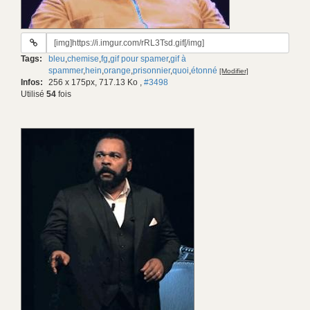
URL
du
Tags:
bleu
,
chemise
,
fg
,
gif pour spamer
,
gif à
gif:
spammer
,
hein
,
orange
,
prisonnier
,
quoi
,
étonné
[Modifier]
Infos:
256 x 175px, 717.13 Ko
,
#3498
Utilisé
54
fois