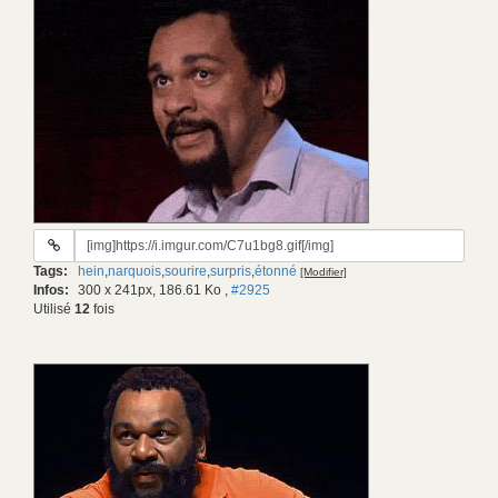
URL
du
Tags:
hein
,
narquois
,
sourire
,
surpris
,
étonné
[Modifier]
gif:
Infos:
300 x 241px, 186.61 Ko
,
#2925
Utilisé
12
fois