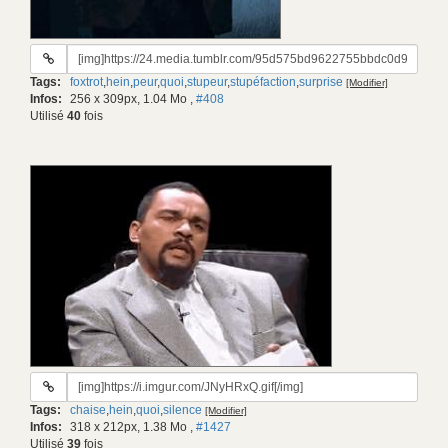
URL
du
Tags:
foxtrot
,
hein
,
peur
,
quoi
,
stupeur
,
stupéfaction
,
surprise
[Modifier]
gif:
Infos:
256 x 309px, 1.04 Mo
,
#408
Utilisé
40
fois
URL
du
Tags:
chaise
,
hein
,
quoi
,
silence
[Modifier]
gif:
Infos:
318 x 212px, 1.38 Mo
,
#1427
Utilisé
39
fois