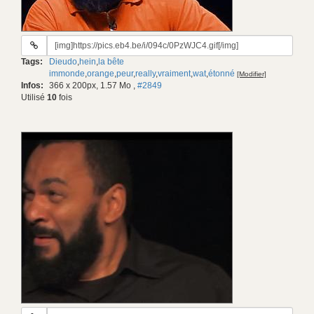
URL
du
Tags:
Dieudo
,
hein
,
la bête
gif:
immonde
,
orange
,
peur
,
really
,
vraiment
,
wat
,
étonné
[Modifier]
Infos:
366 x 200px, 1.57 Mo
,
#2849
Utilisé
10
fois
URL