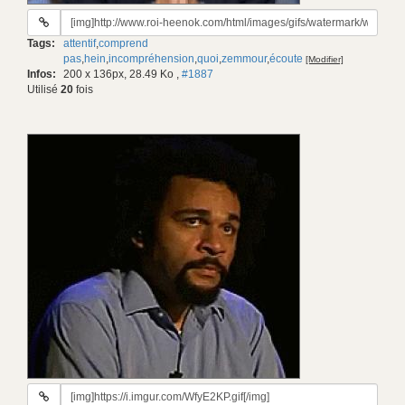
URL
du
Tags:
attentif
,
comprend
gif:
pas
,
hein
,
incompréhension
,
quoi
,
zemmour
,
écoute
[Modifier]
Infos:
200 x 136px, 28.49 Ko
,
#1887
Utilisé
20
fois
URL