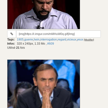
URL
du
Tags:
1905
,
guerre
,
hein
,
interrogation
,
regard
,
vicieux
,
yeux
[Modifier]
gif:
Infos:
320 x 240px, 1.33 Mo
,
#609
Utilisé
21
fois