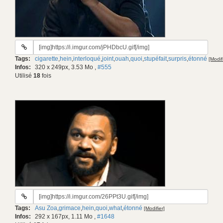
URL
du
Tags:
cigarette
,
hein
,
interloqué
,
joint
,
ouah
,
quoi
,
stupéfait
,
surpris
,
étonné
[Modif
gif:
Infos:
320 x 249px, 3.53 Mo
,
#555
Utilisé
18
fois
URL
du
Tags:
Asu Zoa
,
grimace
,
hein
,
quoi
,
what
,
étonné
[Modifier]
gif:
Infos:
292 x 167px, 1.11 Mo
,
#1648