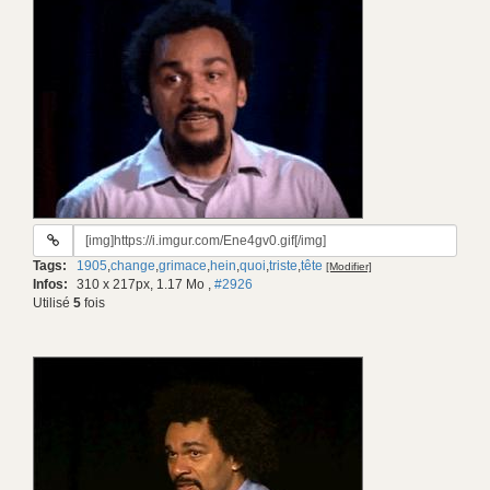
URL
du
Tags:
1905
,
change
,
grimace
,
hein
,
quoi
,
triste
,
tête
[Modifier]
gif:
Infos:
310 x 217px, 1.17 Mo
,
#2926
Utilisé
5
fois