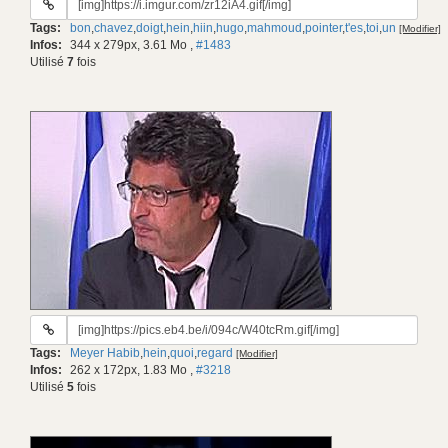
du
Tags:
bon
,
chavez
,
doigt
,
hein
,
hiin
,
hugo
,
mahmoud
,
pointer
,
t'es
,
toi
,
un
[Modifier]
gif:
Infos:
344 x 279px, 3.61 Mo
,
#1483
Utilisé
7
fois
URL
du
Tags:
Meyer Habib
,
hein
,
quoi
,
regard
[Modifier]
gif:
Infos:
262 x 172px, 1.83 Mo
,
#3218
Utilisé
5
fois