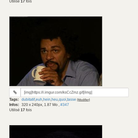
Utilisé
17
fois
URL
du
Tags:
dubitatif
,
euh
,
hein
,
heu
,
quoi
,
tasse
[Modifier]
gif:
Infos:
320 x 240px, 1.87 Mo
,
#347
Utilisé
17
fois