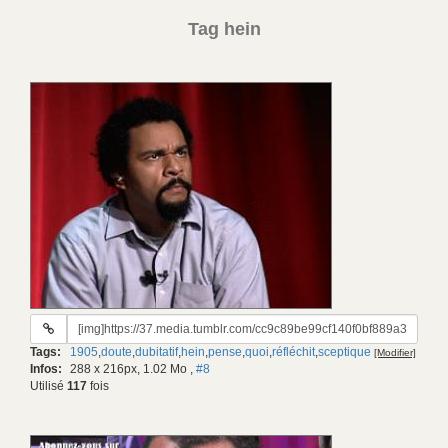
Tag hein
URL
du
Tags:
1905
,
doute
,
dubitatif
,
hein
,
pense
,
quoi
,
réfléchit
,
sceptique
[Modifier]
gif:
Infos:
288 x 216px, 1.02 Mo
,
#8
Utilisé
117
fois