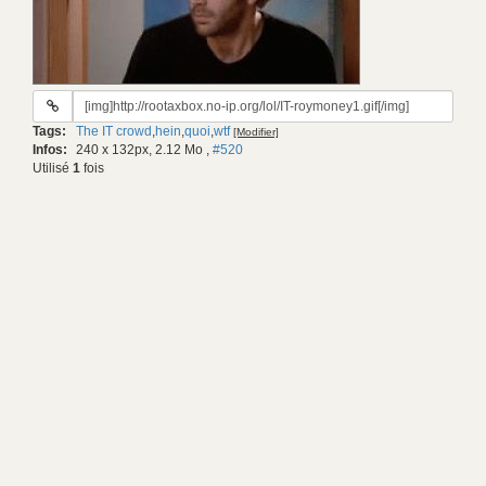
URL
du
Tags:
The IT crowd
,
hein
,
quoi
,
wtf
[Modifier]
gif:
Infos:
240 x 132px, 2.12 Mo
,
#520
Utilisé
1
fois