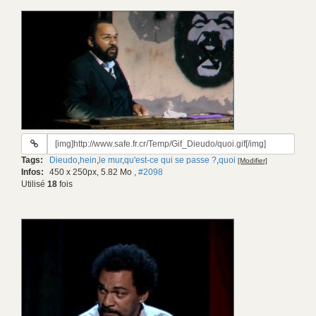
URL
du
Tags:
Dieudo
,
hein
,
le mur
,
qu'est-ce qui se passe ?
,
quoi
[Modifier]
gif:
Infos:
450 x 250px, 5.82 Mo
,
#2098
Utilisé
18
fois