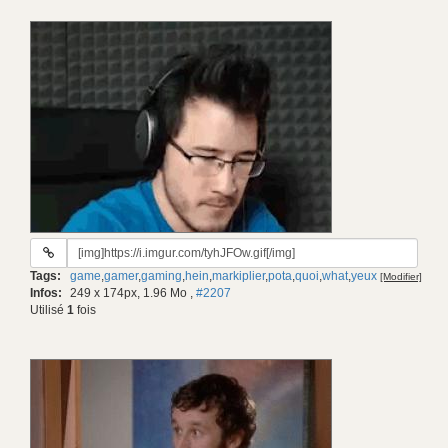
URL
du
Tags:
game
,
gamer
,
gaming
,
hein
,
markiplier
,
pota
,
quoi
,
what
,
yeux
[Modifier]
gif:
Infos:
249 x 174px, 1.96 Mo
,
#2207
Utilisé
1
fois