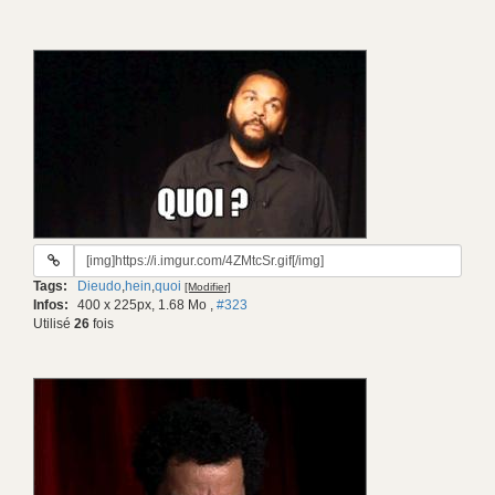
URL
du
Tags:
Dieudo
,
hein
,
quoi
[Modifier]
gif:
Infos:
400 x 225px, 1.68 Mo
,
#323
Utilisé
26
fois