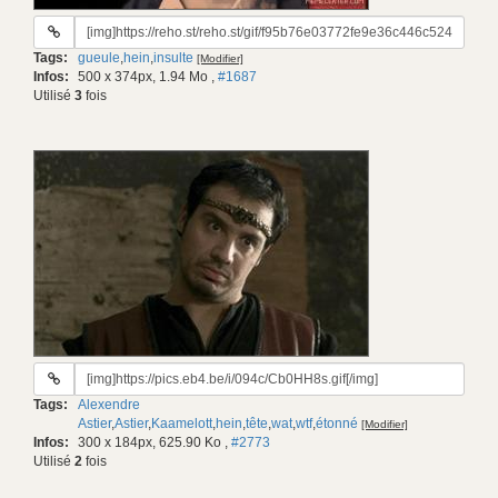
URL
du
Tags:
gueule
,
hein
,
insulte
[Modifier]
gif:
Infos:
500 x 374px, 1.94 Mo
,
#1687
Utilisé
3
fois
URL
du
Tags:
Alexendre
gif:
Astier
,
Astier
,
Kaamelott
,
hein
,
tête
,
wat
,
wtf
,
étonné
[Modifier]
Infos:
300 x 184px, 625.90 Ko
,
#2773
Utilisé
2
fois