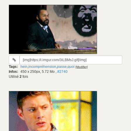
URL
du
Tags:
hein
,
incompréhension
,
passe
,
quoi
[Modifier]
gif:
Infos:
450 x 250px, 5.72 Mo
,
#2740
Utilisé
2
fois