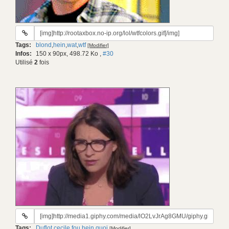
URL
du
Tags:
blond
,
hein
,
wat
,
wtf
[Modifier]
gif:
Infos:
150 x 90px, 498.72 Ko
,
#30
Utilisé
2
fois
URL
du
Tags:
Duflot
,
cecile
,
fou
,
hein
,
quoi
[Modifier]