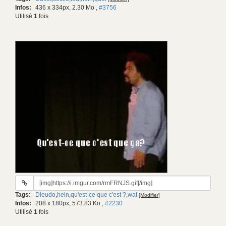
gif:
Infos:
436 x 334px, 2.30 Mo
,
#3756
Utilisé
1
fois
URL
du
Tags:
Dieudo
,
hein
,
qu'est-ce que c'est ?
,
wat
[Modifier]
gif:
Infos:
208 x 180px, 573.83 Ko
,
#2230
Utilisé
1
fois