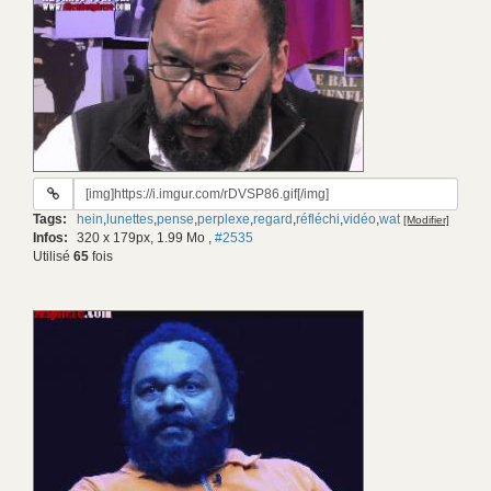
URL
du
Tags:
hein
,
lunettes
,
pense
,
perplexe
,
regard
,
réfléchi
,
vidéo
,
wat
[Modifier]
gif:
Infos:
320 x 179px, 1.99 Mo
,
#2535
Utilisé
65
fois