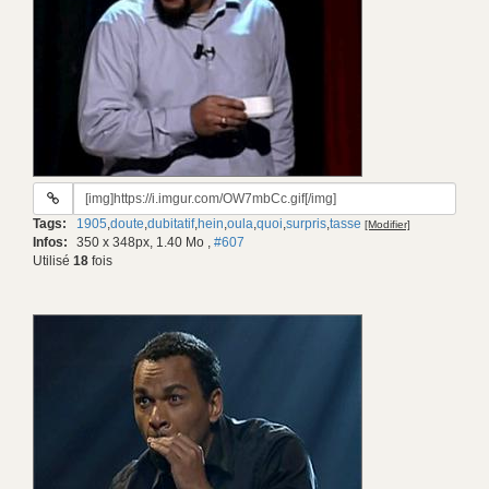
URL
du
Tags:
1905
,
doute
,
dubitatif
,
hein
,
oula
,
quoi
,
surpris
,
tasse
[Modifier]
gif:
Infos:
350 x 348px, 1.40 Mo
,
#607
Utilisé
18
fois