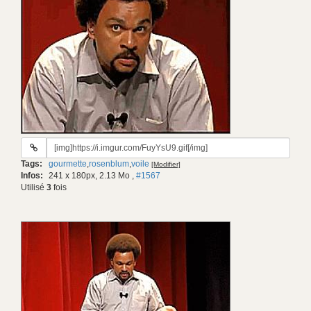
URL
du
Tags:
gourmette
,
rosenblum
,
voile
[Modifier]
gif:
Infos:
241 x 180px, 2.13 Mo
,
#1567
Utilisé
3
fois