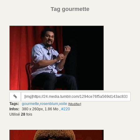
Tag gourmette
URL
du
Tags:
gourmette
,
rosenblum
,
voile
[Modifier]
gif:
Infos:
380 x 260px, 1.86 Mo
,
#220
Utilisé
28
fois