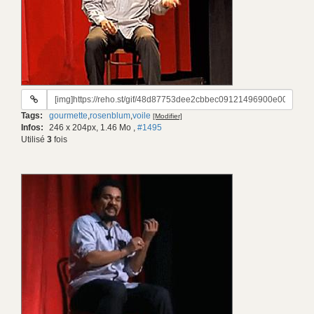
URL
du
Tags:
gourmette
,
rosenblum
,
voile
[Modifier]
gif:
Infos:
246 x 204px, 1.46 Mo
,
#1495
Utilisé
3
fois