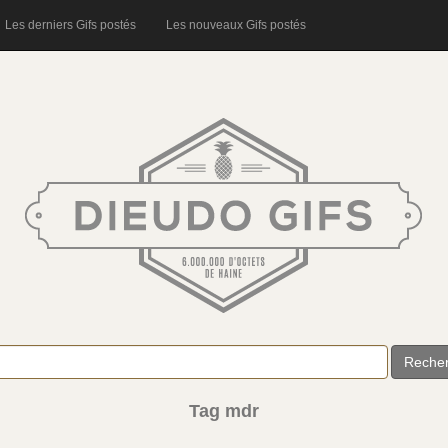
Les derniers Gifs postés
Les nouveaux Gifs postés
Reche
Tag mdr