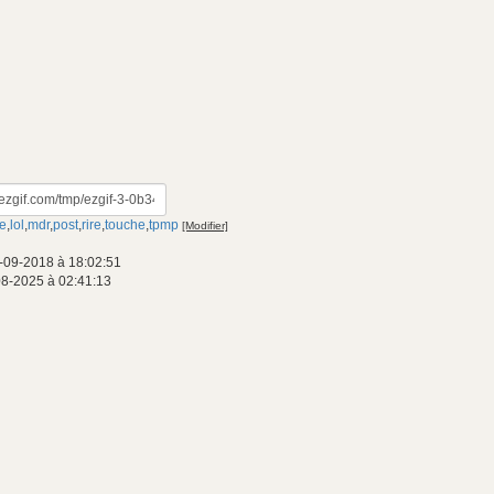
ce
,
lol
,
mdr
,
post
,
rire
,
touche
,
tpmp
[Modifier]
-09-2018 à 18:02:51
08-2025 à 02:41:13