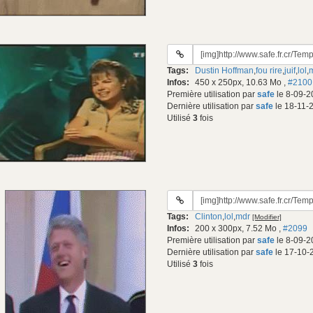
URL
du
Tags:
Dustin Hoffman
,
fou rire
,
juif
,
lol
,
gif:
Infos:
450 x 250px, 10.63 Mo
,
#2100
Première utilisation par
safe
le 8-09-2
Dernière utilisation par
safe
le 18-11-
Utilisé
3
fois
URL
du
Tags:
Clinton
,
lol
,
mdr
[Modifier]
gif:
Infos:
200 x 300px, 7.52 Mo
,
#2099
Première utilisation par
safe
le 8-09-2
Dernière utilisation par
safe
le 17-10-
Utilisé
3
fois