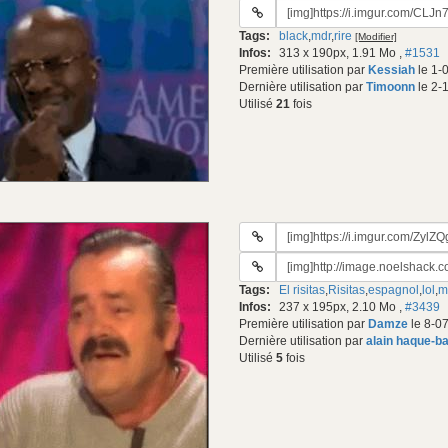
URL
du
Tags:
black
,
mdr
,
rire
[Modifier]
gif:
Infos:
313 x 190px, 1.91 Mo
,
#1531
Première utilisation par
Kessiah
le 1-
Dernière utilisation par
Timoonn
le 2-
Utilisé
21
fois
URL
du
URL
gif:
#2
Tags:
El risitas
,
Risitas
,
espagnol
,
lol
,
m
du
Infos:
237 x 195px, 2.10 Mo
,
#3439
gif:
Première utilisation par
Damze
le 8-0
Dernière utilisation par
alain haque-b
Utilisé
5
fois