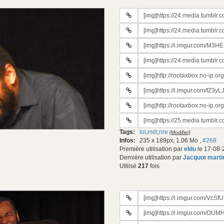
URL
du
URL
gif:
#2
URL
du
#3
gif:
URL
du
#4
gif:
URL
du
#5
gif:
URL
du
#6
gif:
URL
du
#7
gif:
URL
du
#8
gif:
Tags:
lol
,
mdr
,
rire
[Modifier]
du
Infos:
235 x 189px, 1.06 Mo
,
#268
gif:
Première utilisation par
eldu
le 17-08-
Dernière utilisation par
Jacquot marti
Utilisé
217
fois
URL
du
URL
gif:
#2