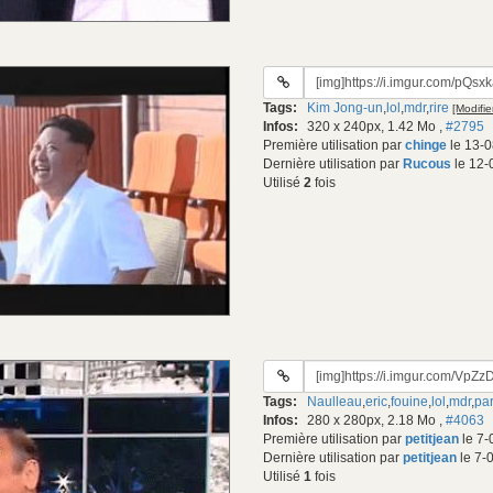
URL
du
Tags:
Kim Jong-un
,
lol
,
mdr
,
rire
[Modifie
gif:
Infos:
320 x 240px, 1.42 Mo
,
#2795
Première utilisation par
chinge
le 13-0
Dernière utilisation par
Rucous
le 12-
Utilisé
2
fois
URL
du
Tags:
Naulleau
,
eric
,
fouine
,
lol
,
mdr
,
par
gif:
Infos:
280 x 280px, 2.18 Mo
,
#4063
Première utilisation par
petitjean
le 7-
Dernière utilisation par
petitjean
le 7-
Utilisé
1
fois