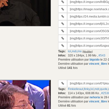
URL
du
#3
gif:
URL
du
#4
gif:
URL
du
#5
gif:
URL
du
#6
gif:
URL
du
#7
gif:
URL
du
#8
gif:
URL
du
#9
gif:
Tags:
lol
,
mdr
,
rire
[Modifier]
du
Infos:
320 x 184px, 1.99 Mo
,
#543
gif:
Première utilisation par
bigsido
le 22-
Dernière utilisation par
vincent_libre
l
Utilisé
141
fois
URL
du
Tags:
Finkielkraut
,
finky
,
lol
,
mdr
,
quote
,
gif:
Infos:
114 x 143px, 608.86 Ko
,
#253
Première utilisation par
nehoria
le 28-
Dernière utilisation par
vincent_libre
l
Utilisé
81
fois