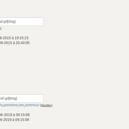
r]
8-2015 à 19:15:23
09-2015 à 20:40:05
is
,
premiere
,
rire
,
zemmour
[Modifier]
06-2019 à 09:15:09
06-2019 à 09:15:09