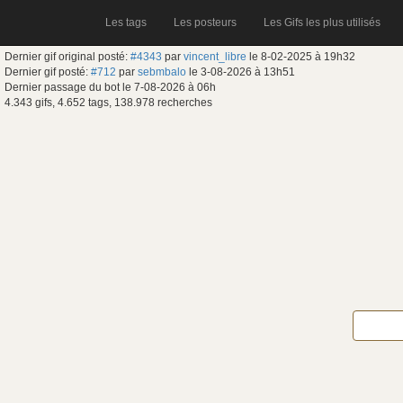
Les tags
Les posteurs
Les Gifs les plus utilisés
Dernier gif original posté:
#4343
par
vincent_libre
le 8-02-2025 à 19h32
Dernier gif posté:
#712
par
sebmbalo
le 3-08-2026 à 13h51
Dernier passage du bot le 7-08-2026 à 06h
4.343 gifs, 4.652 tags, 138.978 recherches