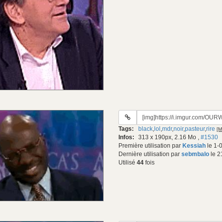
URL
du
Tags:
black
,
lol
,
mdr
,
noir
,
pasteur
,
rire
[M
gif:
Infos:
313 x 190px, 2.16 Mo
,
#1530
Première utilisation par
Kessiah
le 1-
Dernière utilisation par
sebmbalo
le 2
Utilisé
44
fois