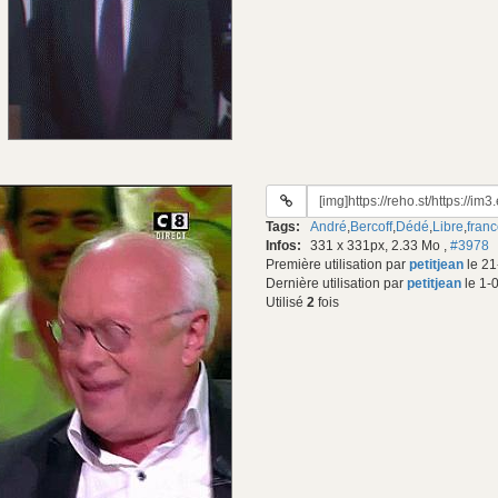
URL
du
Tags:
André
,
Bercoff
,
Dédé
,
Libre
,
fran
gif:
Infos:
331 x 331px, 2.33 Mo
,
#3978
Première utilisation par
petitjean
le 21
Dernière utilisation par
petitjean
le 1-
Utilisé
2
fois