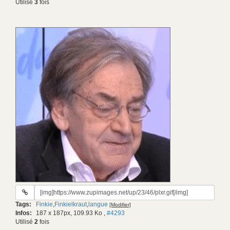
Utilisé
3
fois
URL
du
Tags:
Finkie
,
Finkielkraut
,
langue
[Modifier]
gif:
Infos:
187 x 187px, 109.93 Ko
,
#4293
Utilisé
2
fois