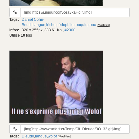
URL
du
Tags:
Daniel Cohn-
gif:
Bendit
,
langue
,
lèche
,
pédophile
,
rouquin
,
roux
[Modifier]
Infos:
320 x 255px, 383.61 Ko
,
#2300
Utilisé
10
fois
URL
du
Tags:
Dieudo
,
langue
,
wolof
[Modifier]
gif: