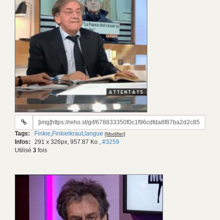
URL
du
Tags:
Finkie
,
Finkielkraut
,
langue
[Modifier]
gif:
Infos:
291 x 326px, 957.87 Ko
,
#3259
Utilisé
3
fois