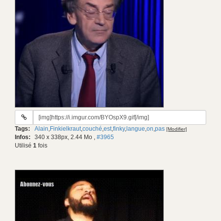
URL
du
Tags:
Alain
,
Finkielkraut
,
couché
,
est
,
finky
,
langue
,
on
,
pas
[Modifier]
gif:
Infos:
340 x 338px, 2.44 Mo
,
#3965
Utilisé
1
fois