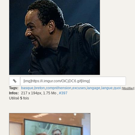
URL
du
Tags:
basque
,
breton
,
compréhension
,
excuses
,
langage
,
langue
,
quoi
[Modifier]
gif:
Infos:
217 x 194px, 1.75 Mo
,
#397
Utilisé
5
fois