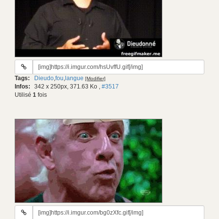
URL
du
Tags:
Dieudo
,
fou
,
langue
[Modifier]
gif:
Infos:
342 x 250px, 371.63 Ko
,
#3517
Utilisé
1
fois
URL
du