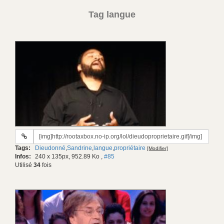
Tag langue
URL
du
Tags:
Dieudonné
,
Sandrine
,
langue
,
propriétaire
[Modifier]
gif:
Infos:
240 x 135px, 952.89 Ko
,
#85
Utilisé
34
fois