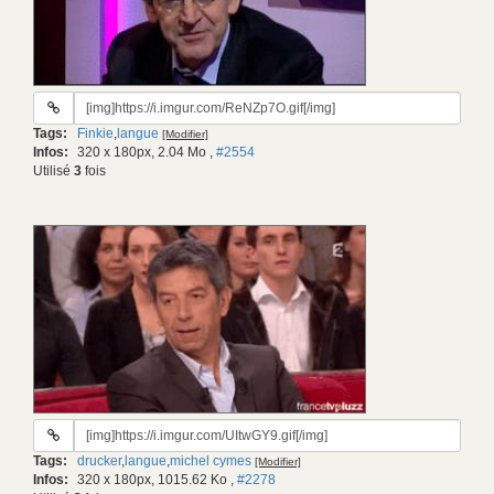
URL
du
Tags:
Finkie
,
langue
[Modifier]
gif:
Infos:
320 x 180px, 2.04 Mo
,
#2554
Utilisé
3
fois
URL
du
Tags:
drucker
,
langue
,
michel cymes
[Modifier]
gif:
Infos:
320 x 180px, 1015.62 Ko
,
#2278