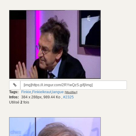
URL
du
Tags:
Finkie
,
Finkielkraut
,
langue
[Modifier]
gif:
Infos:
384 x 288px, 989.44 Ko
,
#2325
Utilisé
2
fois