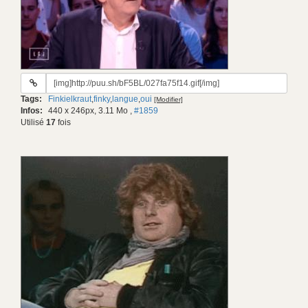
URL
du
Tags:
Finkielkraut
,
finky
,
langue
,
oui
[Modifier]
gif:
Infos:
440 x 246px, 3.11 Mo
,
#1859
Utilisé
17
fois