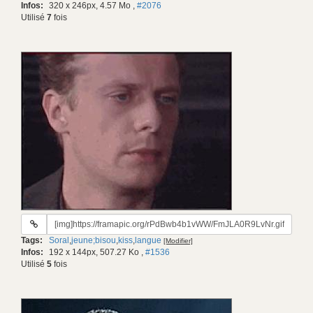
Infos:
320 x 246px, 4.57 Mo
,
#2076
Utilisé
7
fois
URL
du
Tags:
Soral
,
jeune;bisou
,
kiss
,
langue
[Modifier]
gif:
Infos:
192 x 144px, 507.27 Ko
,
#1536
Utilisé
5
fois