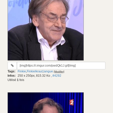
URL
du
Tags:
Finkie
,
Finkielkraut
,
langue
[Modifier]
gif:
Infos:
250 x 250px, 815.32 Ko
,
#4292
Utilisé
1
fois