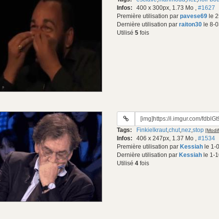
gif:
Infos:
400 x 300px, 1.73 Mo
,
#1627
Première utilisation par
pavese69
le 2
Dernière utilisation par
raiton30
le 8-0
Utilisé
5
fois
URL
du
Tags:
Finkielkraut
,
chut
,
nez
,
stop
[Modif
gif:
Infos:
406 x 247px, 1.37 Mo
,
#1534
Première utilisation par
Kessiah
le 1-
Dernière utilisation par
Kessiah
le 1-1
Utilisé
4
fois