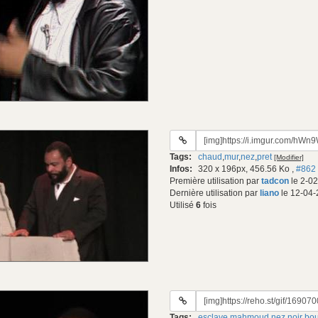
URL
du
Tags:
chaud
,
mur
,
nez
,
pret
[Modifier]
gif:
Infos:
320 x 196px, 456.56 Ko
,
#862
Première utilisation par
tadcon
le 2-02
Dernière utilisation par
liano
le 12-04-
Utilisé
6
fois
URL
du
Tags:
esclave
,
mahmoud
,
nez
,
noir bo