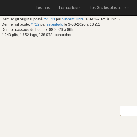
Les tags
Les posteurs
Les Gifs les plus utilisés
Dernier gif original posté:
#4343
par
vincent_libre
le 8-02-2025 à 19h32
Dernier gif posté:
#712
par
sebmbalo
le 3-08-2026 à 13h51
Dernier passage du bot le 7-08-2026 à 06h
4.343 gifs, 4.652 tags, 138.978 recherches