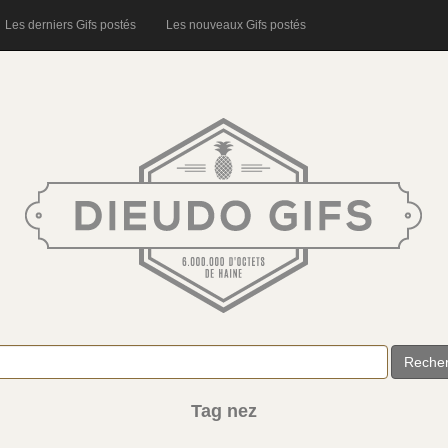
Les derniers Gifs postés
Les nouveaux Gifs postés
Reche
Tag nez