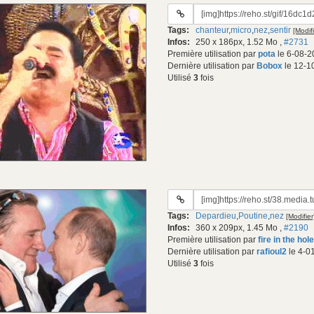
URL
du
Tags:
chanteur
,
micro
,
nez
,
sentir
[Modifi
gif:
Infos:
250 x 186px, 1.52 Mo
,
#2731
Première utilisation par
pota
le 6-08-2
Dernière utilisation par
Bobox
le 12-1
Utilisé
3
fois
URL
du
Tags:
Depardieu
,
Poutine
,
nez
[Modifier
gif:
Infos:
360 x 209px, 1.45 Mo
,
#2190
Première utilisation par
fire in the hole
Dernière utilisation par
rafioul2
le 4-0
Utilisé
3
fois