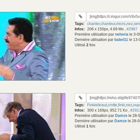
URL
du
Tags:
chanter
,
chanteur
,
micro
,
nez
,
sent
gif:
Infos:
206 x 150px, 4.69 Mo
,
#2987
Première utilisation par
nehoria
le 3-0
Dernière utilisation par
babel11
le 13-
Utilisé
2
fois
URL
du
Tags:
Finkielkraut
,
crotte
,
finki
,
nez
,
oup
gif:
Infos:
300 x 169px, 952.71 Ko
,
#291
Première utilisation par
Damze
le 28-
Dernière utilisation par
Damze
le 28-0
Utilisé
1
fois