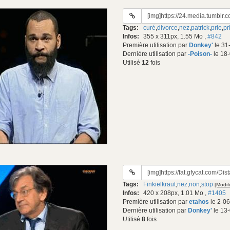
URL
du
Tags:
curé
,
divorce
,
nez
,
patrick
,
prie
,
pr
gif:
Infos:
355 x 311px, 1.55 Mo
,
#842
Première utilisation par
Donkey'
le 31
Dernière utilisation par
-Poison-
le 18
Utilisé
12
fois
URL
du
Tags:
Finkielkraut
,
nez
,
non
,
stop
[Modifi
gif:
Infos:
420 x 208px, 1.01 Mo
,
#1405
Première utilisation par
etahos
le 2-06
Dernière utilisation par
Donkey'
le 13
Utilisé
8
fois