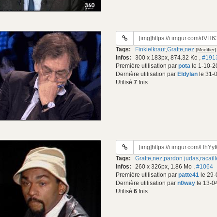
URL
du
Tags:
Finkielkraut
,
Gratte
,
nez
[Modifier]
gif:
Infos:
300 x 183px, 874.32 Ko
,
#191
Première utilisation par
pota
le 1-10-2
Dernière utilisation par
Eldylan
le 31-
Utilisé
7
fois
URL
du
Tags:
Gratte
,
nez
,
pardon judas
,
racaill
gif:
Infos:
260 x 326px, 1.86 Mo
,
#1064
Première utilisation par
patte41
le 29-
Dernière utilisation par
n0way
le 13-0
Utilisé
6
fois