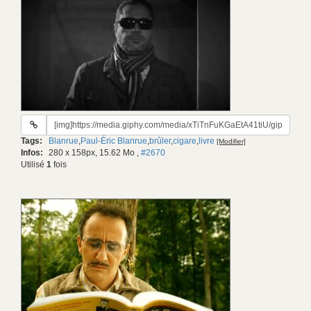
URL
du
Tags:
Blanrue
,
Paul-Éric Blanrue
,
brûler
,
cigare
,
livre
[Modifier]
gif:
Infos:
280 x 158px, 15.62 Mo
,
#2670
Utilisé
1
fois