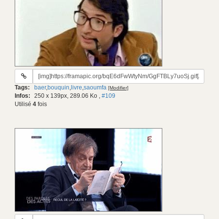
URL
du
Tags:
baer
,
bouquin
,
livre
,
saoumfa
[Modifier]
gif:
Infos:
250 x 139px, 289.06 Ko
,
#109
Utilisé
4
fois
URL