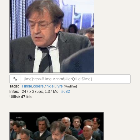
URL
du
Tags:
Finkie
,
colère
,
finkiel
,
livre
[Modifier]
gif:
Infos:
247 x 275px, 1.37 Mo
,
#682
Utilisé
47
fois