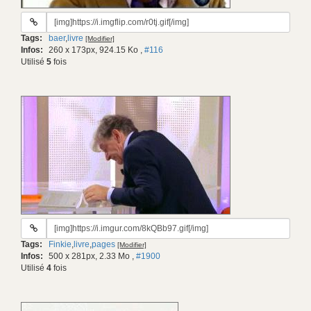
URL
du
Tags:
baer
,
livre
[Modifier]
gif:
Infos:
260 x 173px, 924.15 Ko
,
#116
Utilisé
5
fois
URL
du
Tags:
Finkie
,
livre
,
pages
[Modifier]
gif:
Infos:
500 x 281px, 2.33 Mo
,
#1900
Utilisé
4
fois