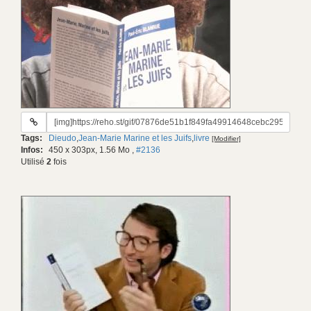
URL
du
Tags:
Dieudo
,
Jean-Marie Marine et les Juifs
,
livre
[Modifier]
gif:
Infos:
450 x 303px, 1.56 Mo
,
#2136
Utilisé
2
fois