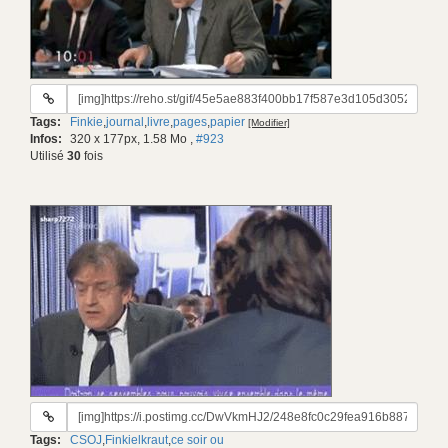
URL
du
Tags:
Finkie
,
journal
,
livre
,
pages
,
papier
[Modifier]
gif:
Infos:
320 x 177px, 1.58 Mo
,
#923
Utilisé
30
fois
URL
du
Tags:
CSOJ
,
Finkielkraut
,
ce soir ou
gif: