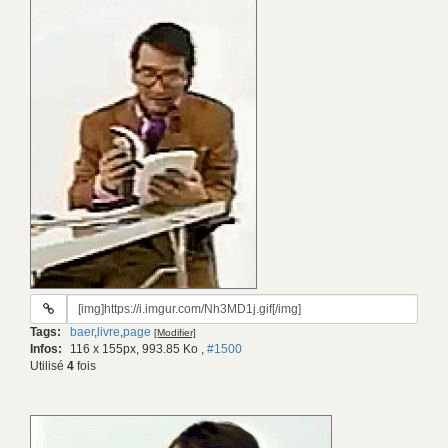
URL
du
Tags:
baer
,
livre
,
page
[Modifier]
gif:
Infos:
116 x 155px, 993.85 Ko
,
#1500
Utilisé
4
fois