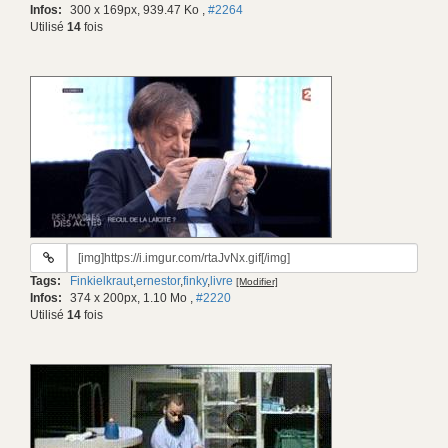
Infos:
300 x 169px, 939.47 Ko
,
#2264
Utilisé
14
fois
URL
du
Tags:
Finkielkraut
,
ernestor
,
finky
,
livre
[Modifier]
gif:
Infos:
374 x 200px, 1.10 Mo
,
#2220
Utilisé
14
fois