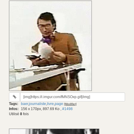
URL
du
Tags:
baer
,
journaliste
,
livre
,
page
[Modifier]
gif:
Infos:
156 x 170px, 897.69 Ko
,
#1498
Utilisé
8
fois