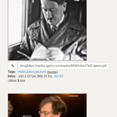
URL
du
Tags:
Hitler
,
avion
,
lire
,
livre
[Modifier]
gif:
Infos:
190 x 157px, 966.25 Ko
,
#2747
Utilisé
5
fois