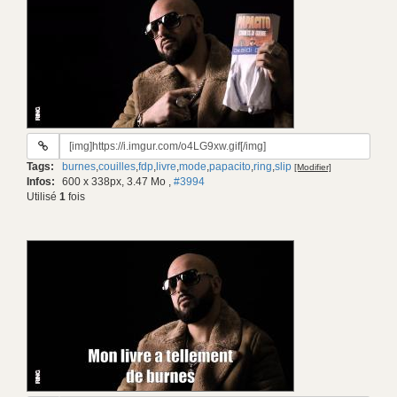
URL
du
Tags:
burnes
,
couilles
,
fdp
,
livre
,
mode
,
papacito
,
ring
,
slip
[Modifier]
gif:
Infos:
600 x 338px, 3.47 Mo
,
#3994
Utilisé
1
fois