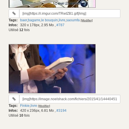
URL
du
Tags:
baer
,
bagarre
,
le bouquin
,
livre
,
saoumfa
[Modifier]
gif:
Infos:
320 x 178px, 2.95 Mo
,
#787
Utilisé
12
fois
URL
du
Tags:
Finkie
,
livre
[Modifier]
gif:
Infos:
420 x 236px, 6.81 Mo
,
#3194
Utilisé
10
fois