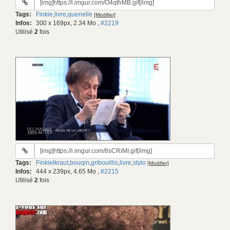
du
Tags:
Finkie
,
livre
,
quenelle
[Modifier]
gif:
Infos:
300 x 169px, 2.34 Mo
,
#2219
Utilisé
2
fois
URL
du
Tags:
Finkielkraut
,
bouqin
,
gribouillis
,
livre
,
stylo
[Modifier]
gif:
Infos:
444 x 239px, 4.65 Mo
,
#2215
Utilisé
2
fois