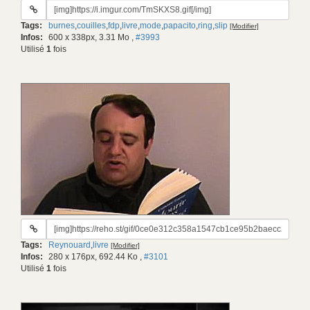
URL
du
Tags:
burnes
,
couilles
,
fdp
,
livre
,
mode
,
papacito
,
ring
,
slip
[Modifier]
gif:
Infos:
600 x 338px, 3.31 Mo
,
#3993
Utilisé
1
fois
URL
du
Tags:
Reynouard
,
livre
[Modifier]
gif:
Infos:
280 x 176px, 692.44 Ko
,
#3101
Utilisé
1
fois