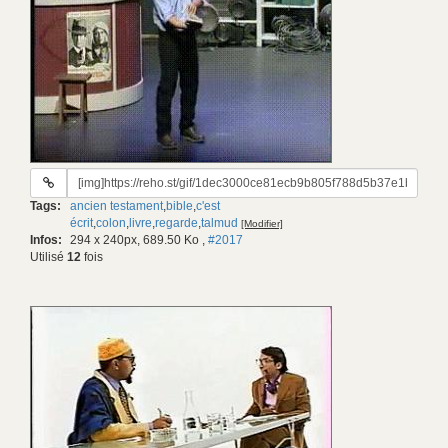
URL
du
Tags:
ancien testament
,
bible
,
c'est
gif:
écrit
,
colon
,
livre
,
regarde
,
talmud
[Modifier]
Infos:
294 x 240px, 689.50 Ko
,
#2017
Utilisé
12
fois