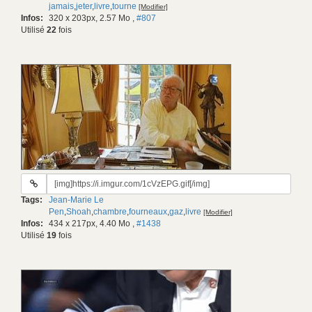
jamais
,
jeter
,
livre
,
tourne
[Modifier]
Infos:
320 x 203px, 2.57 Mo
,
#807
Utilisé
22
fois
URL
du
Tags:
Jean-Marie Le
gif:
Pen
,
Shoah
,
chambre
,
fourneaux
,
gaz
,
livre
[Modifier]
Infos:
434 x 217px, 4.40 Mo
,
#1438
Utilisé
19
fois