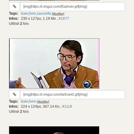
URL
du
Tags:
baer
,
livre
,
saoumfa
[Modifier]
gif:
Infos:
230 x 127px, 1.19 Mo
,
#1877
Utilisé
2
fois
URL
du
Tags:
baer
,
livre
[Modifier]
gif:
Infos:
224 x 124px, 367.14 Ko
,
#1118
Utilisé
2
fois