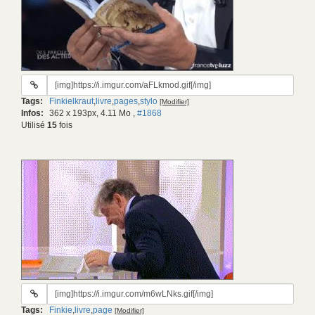
URL
du
Tags:
Finkielkraut
,
livre
,
pages
,
stylo
[Modifier]
gif:
Infos:
362 x 193px, 4.11 Mo
,
#1868
Utilisé
15
fois
URL
du
Tags:
Finkie
,
livre
,
page
[Modifier]
gif: