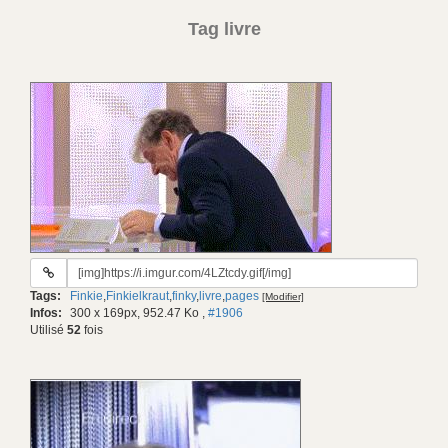
Tag livre
URL
du
Tags:
Finkie
,
Finkielkraut
,
finky
,
livre
,
pages
[Modifier]
gif:
Infos:
300 x 169px, 952.47 Ko
,
#1906
Utilisé
52
fois