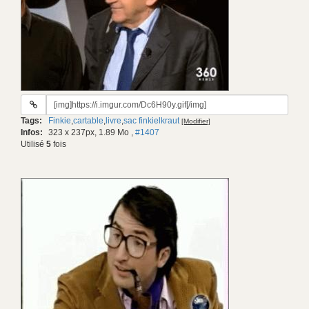
URL
du
Tags:
Finkie
,
cartable
,
livre
,
sac finkielkraut
[Modifier]
gif:
Infos:
323 x 237px, 1.89 Mo
,
#1407
Utilisé
5
fois