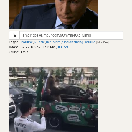
URL
du
Tags:
Poutine
,
Russie
,
rictus
,
rire
,
russianstrong
,
sourire
[Modifier]
gif:
Infos:
325 x 182px, 1.53 Mo
,
#3159
Utilisé
3
fois