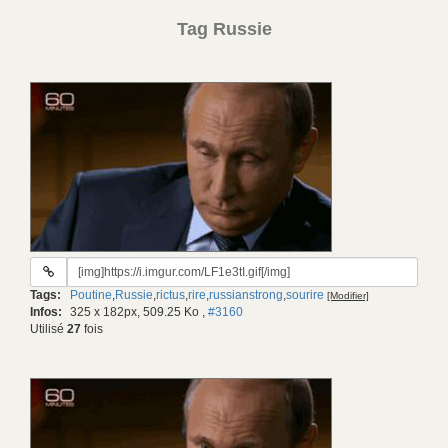
Tag Russie
URL
du
Tags:
Poutine
,
Russie
,
rictus
,
rire
,
russianstrong
,
sourire
[Modifier]
gif:
Infos:
325 x 182px, 509.25 Ko
,
#3160
Utilisé
27
fois