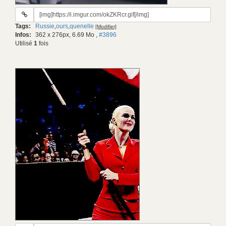
URL
du
Tags:
Russie
,
ours
,
quenelle
[Modifier]
gif:
Infos:
362 x 276px, 6.69 Mo
,
#3896
Utilisé
1
fois