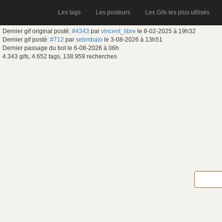
Les tags
Les posteurs
Les Gifs les plus utilisés
Dernier gif original posté:
#4343
par
vincent_libre
le 8-02-2025 à 19h32
Dernier gif posté:
#712
par
sebmbalo
le 3-08-2026 à 13h51
Dernier passage du bot le 6-08-2026 à 06h
4.343 gifs, 4.652 tags, 138.959 recherches