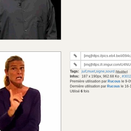
URL
du
URL
gif:
#2
Tags:
juif
,
muet
,
signe
,
sourd
[Modifier]
du
Infos:
187 x 190px, 962.68 Ko
,
#301
gif:
Première utilisation par
Rucous
le 9-0
Dernière utilisation par
Rucous
le 16-
Utilisé
6
fois