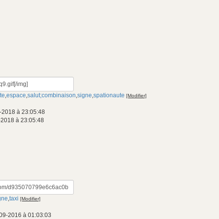
te
,
espace
,
salut;combinaison
,
signe
,
spationaute
[Modifier]
-2018 à 23:05:48
-2018 à 23:05:48
gne
,
taxi
[Modifier]
09-2016 à 01:03:03