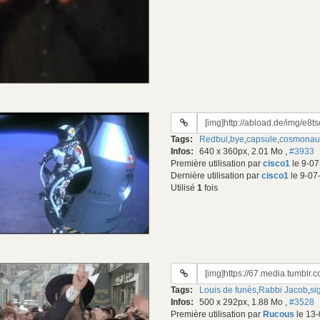
URL
du
Tags:
Redbul
,
bye
,
capsule
,
cosmonau
gif:
Infos:
640 x 360px, 2.01 Mo
,
#3933
Première utilisation par
cisco1
le 9-07
Dernière utilisation par
cisco1
le 9-07
Utilisé
1
fois
URL
du
Tags:
Louis de funès
,
Rabbi Jacob
,
si
gif:
Infos:
500 x 292px, 1.88 Mo
,
#3528
Première utilisation par
Rucous
le 13-