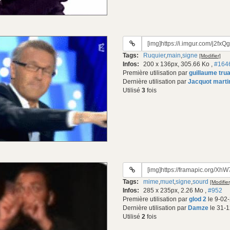
URL
du
Tags:
Ruquier
,
main
,
signe
[Modifier]
gif:
Infos:
200 x 136px, 305.66 Ko
,
#164
Première utilisation par
guillaume tru
Dernière utilisation par
Jacquot marti
Utilisé
3
fois
URL
du
Tags:
mime
,
muet
,
signe
,
sourd
[Modifier
gif:
Infos:
285 x 235px, 2.26 Mo
,
#952
Première utilisation par
glod 2
le 9-02
Dernière utilisation par
Damze
le 31-1
Utilisé
2
fois