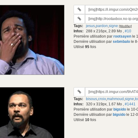
URL
du
URL
gif:
#2
Tags:
jesus
,
pardon
,
signe
[Modifier]
du
Infos:
288 x 216px, 2.89 Mo
,
#10
gif:
Première utilisation par
rootsayen
le 
Dernière utilisation par
sebmbalo
le 8
Utilisé
95
fois
URL
du
Tags:
bisous
,
croix
,
mahmoud
,
signe
,
t
gif:
Infos:
320 x 319px, 1.67 Mo
,
#1441
Première utilisation par
bigsido
le 10-
Dernière utilisation par
bigsido
le 12-
Utilisé
10
fois