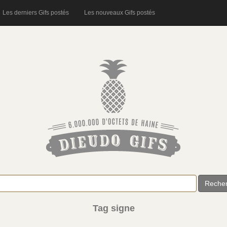
Les derniers Gifs postés
Les nouveaux Gifs postés
Reche
Tag signe