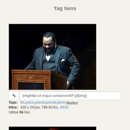
Tag tiens
URL
du
Tags:
fric
,
piece
,
prend
,
prends
,
tiens
[Modifier]
gif:
Infos:
320 x 241px, 796.93 Ko
,
#433
Utilisé
56
fois