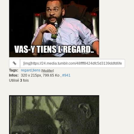
URL
du
Tags:
regard
,
tiens
[Modifier]
gif:
Infos:
320 x 215px, 799.65 Ko
,
#941
Utilisé
3
fois