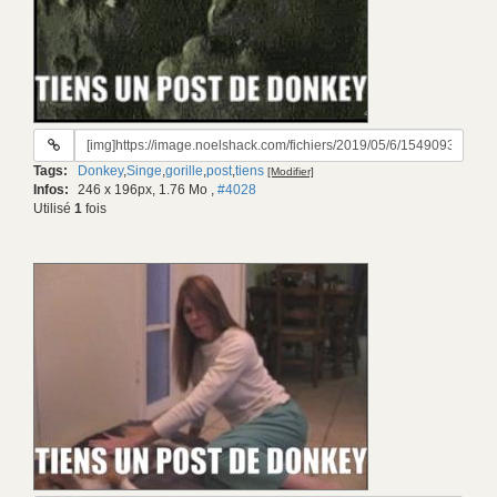
URL
du
Tags:
Donkey
,
Singe
,
gorille
,
post
,
tiens
[Modifier]
gif:
Infos:
246 x 196px, 1.76 Mo
,
#4028
Utilisé
1
fois