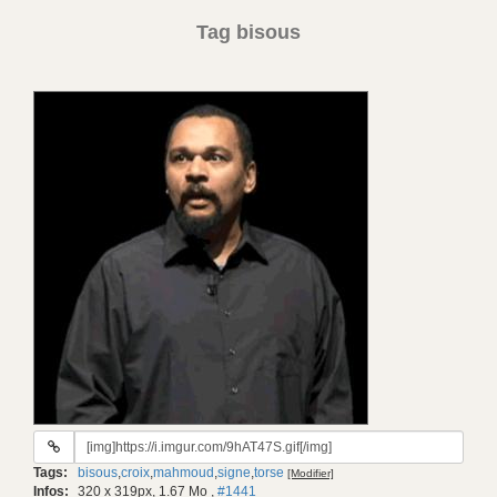
Tag bisous
URL
du
Tags:
bisous
,
croix
,
mahmoud
,
signe
,
torse
[Modifier]
gif:
Infos:
320 x 319px, 1.67 Mo
,
#1441