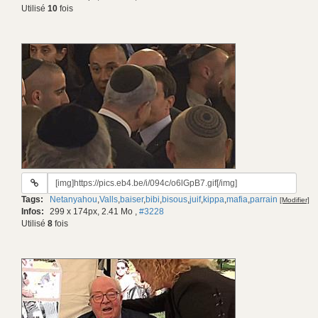
Utilisé
10
fois
URL
du
Tags:
Netanyahou
,
Valls
,
baiser
,
bibi
,
bisous
,
juif
,
kippa
,
mafia
,
parrain
[Modifier]
gif:
Infos:
299 x 174px, 2.41 Mo
,
#3228
Utilisé
8
fois