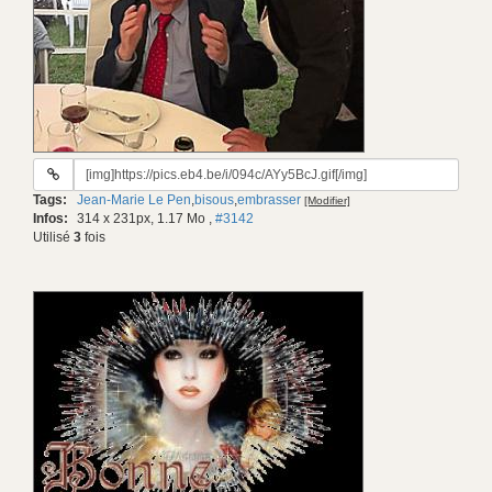
URL
du
Tags:
Jean-Marie Le Pen
,
bisous
,
embrasser
[Modifier]
gif:
Infos:
314 x 231px, 1.17 Mo
,
#3142
Utilisé
3
fois