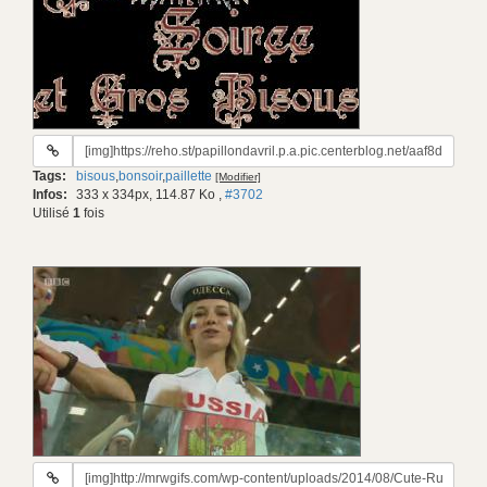
URL
du
Tags:
bisous
,
bonsoir
,
paillette
[Modifier]
gif:
Infos:
333 x 334px, 114.87 Ko
,
#3702
Utilisé
1
fois
URL