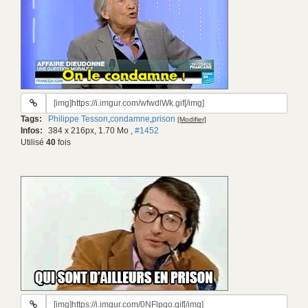
URL
du
Tags:
Philippe Tesson
,
condamne
,
prison
[Modifier]
gif:
Infos:
384 x 216px, 1.70 Mo
,
#1452
Utilisé
40
fois
URL