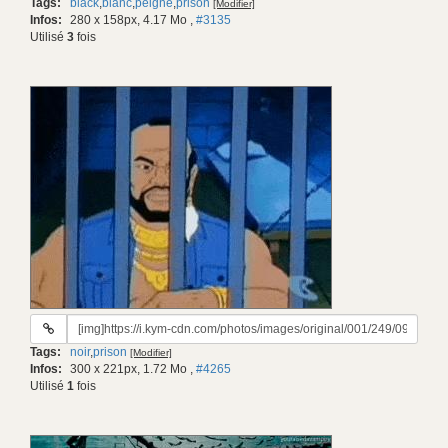
Tags:
black
,
blanc
,
peigne
,
prison
[Modifier]
gif:
Infos:
280 x 158px, 4.17 Mo
,
#3135
Utilisé
3
fois
URL
du
Tags:
noir
,
prison
[Modifier]
gif:
Infos:
300 x 221px, 1.72 Mo
,
#4265
Utilisé
1
fois