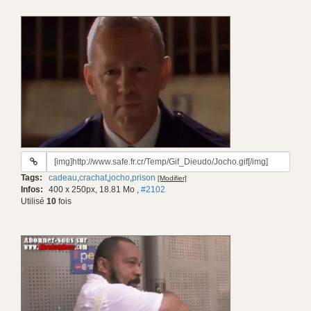
URL
du
Tags:
cadeau
,
crachat
,
jocho
,
prison
[Modifier]
gif:
Infos:
400 x 250px, 18.81 Mo
,
#2102
Utilisé
10
fois