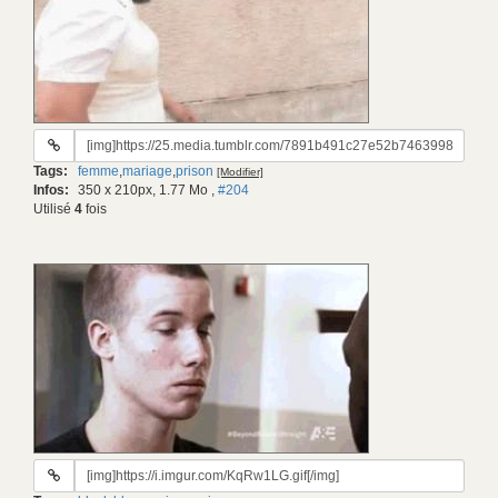
URL
du
Tags:
femme
,
mariage
,
prison
[Modifier]
gif:
Infos:
350 x 210px, 1.77 Mo
,
#204
Utilisé
4
fois
URL
du