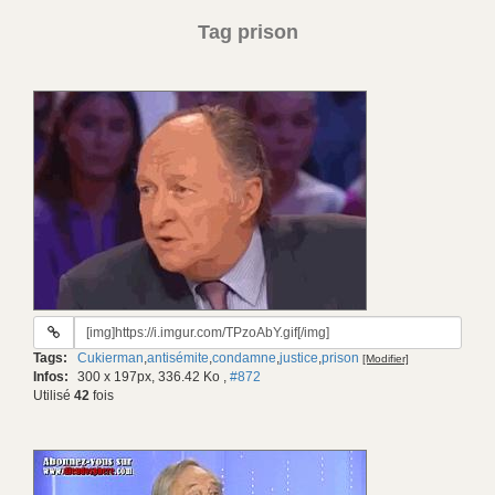
Tag prison
URL
du
Tags:
Cukierman
,
antisémite
,
condamne
,
justice
,
prison
[Modifier]
gif:
Infos:
300 x 197px, 336.42 Ko
,
#872
Utilisé
42
fois