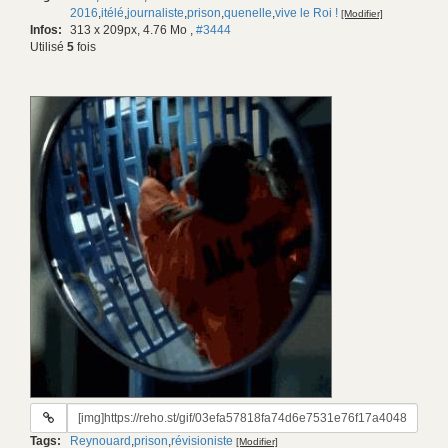
2016
,
itélé
,
journaliste
,
prison
,
quenelle
,
vive le Roi !
[Modifier]
Infos:
313 x 209px, 4.76 Mo
,
#3444
Utilisé
5
fois
URL
du
Tags:
Reynouard
,
prison
,
révisioniste
[Modifier]
gif: