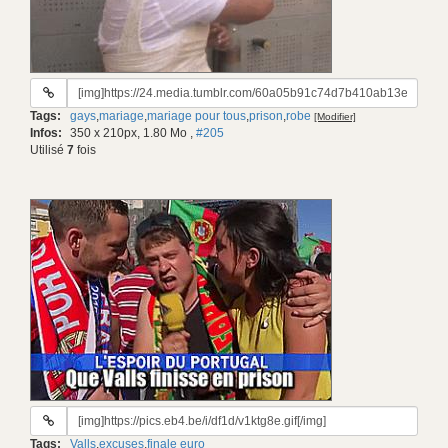
URL
du
Tags:
gays
,
mariage
,
mariage pour tous
,
prison
,
robe
[Modifier]
gif:
Infos:
350 x 210px, 1.80 Mo
,
#205
Utilisé
7
fois
URL
du
Tags:
Valls
,
excuses
,
finale euro
gif: