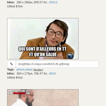
Infos:
280 x 280px, 859.57 Ko
,
#2613
Utilisé
5
fois
URL
du
Tags:
prison
,
salue
[Modifier]
gif:
Infos:
304 x 175px, 786.47 Ko
,
#624
Utilisé
4
fois