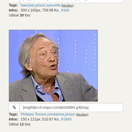
du
Tags:
baer
,
ban
,
prison
,
saoumfa
[Modifier]
gif:
Infos:
300 x 165px, 759.08 Ko
,
#165
Utilisé
30
fois
URL
du
Tags:
Philippe Tesson
,
condamne
,
prison
[Modifier]
gif:
Infos:
150 x 121px, 510.67 Ko
,
#1693
Utilisé
12
fois