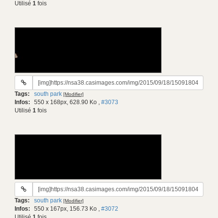
Utilisé
1
fois
URL
du
Tags:
south park
[Modifier]
gif:
Infos:
550 x 168px, 628.90 Ko
,
#3073
Utilisé
1
fois
URL
du
Tags:
south park
[Modifier]
gif:
Infos:
550 x 167px, 156.73 Ko
,
#3072
Utilisé
1
fois