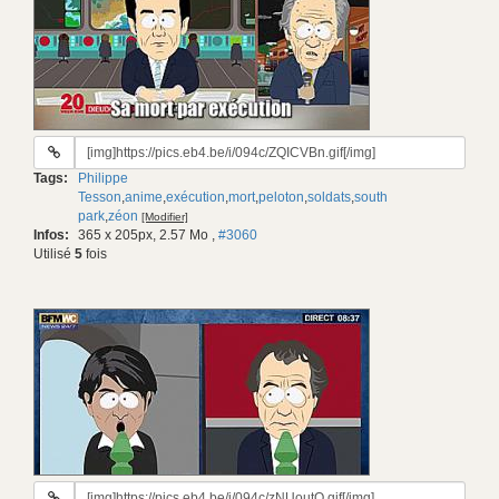
URL
du
Tags:
Philippe
gif:
Tesson
,
anime
,
exécution
,
mort
,
peloton
,
soldats
,
south
park
,
zéon
[Modifier]
Infos:
365 x 205px, 2.57 Mo
,
#3060
Utilisé
5
fois
URL