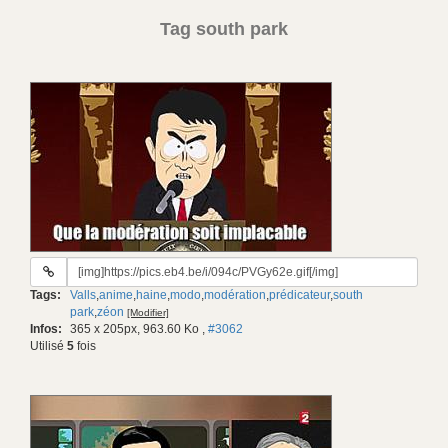
Tag south park
URL
du
Tags:
Valls
,
anime
,
haine
,
modo
,
modération
,
prédicateur
,
south
gif:
park
,
zéon
[Modifier]
Infos:
365 x 205px, 963.60 Ko
,
#3062
Utilisé
5
fois