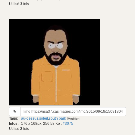
Utilisé
3
fois
URL
du
Tags:
au-dessus
,
soleil
,
south park
[Modifier]
gif:
Infos:
176 x 168px, 256.58 Ko
,
#3075
Utilisé
2
fois