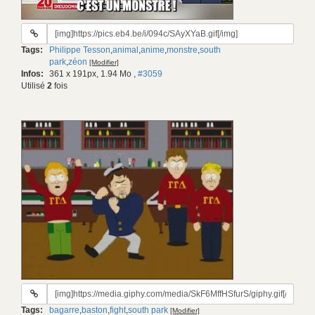
URL
du
Tags:
Philippe Tesson
,
animal
,
anime
,
monstre
,
south
gif:
park
,
zéon
[Modifier]
Infos:
361 x 191px, 1.94 Mo
,
#3059
Utilisé
2
fois
URL
du
Tags:
bagarre
,
baston
,
fight
,
south park
[Modifier]
gif: