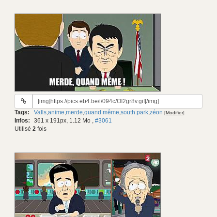
URL
du
Tags:
Valls
,
anime
,
merde
,
quand même
,
south park
,
zéon
[Modifier]
gif:
Infos:
361 x 191px, 1.12 Mo
,
#3061
Utilisé
2
fois