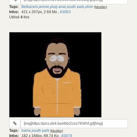
du
Tags:
Belkacem
,
anime
,
plug anal
,
south park
,
zéon
[Modifier]
gif:
Infos:
421 x 207px, 2.69 Mo
,
#3063
Utilisé
4
fois
URL
du
Tags:
haine
,
south park
[Modifier]
gif:
Infos:
182 x 168px, 89.74 Ko
,
#3074