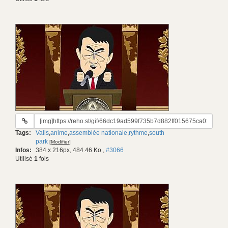
URL
du
Tags:
Valls
,
anime
,
assemblée nationale
,
rythme
,
south
gif:
park
[Modifier]
Infos:
384 x 216px, 484.46 Ko
,
#3066
Utilisé
1
fois