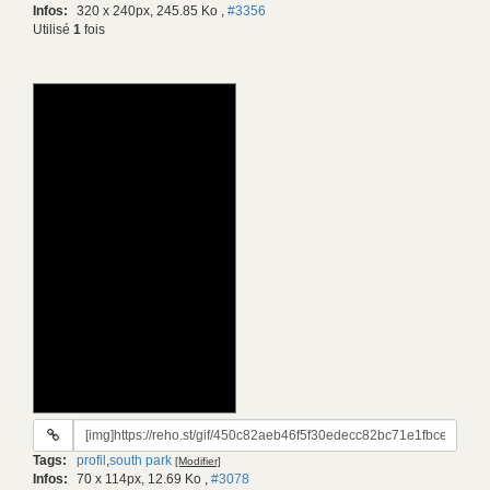
Infos:
320 x 240px, 245.85 Ko
,
#3356
Utilisé
1
fois
URL
du
Tags:
profil
,
south park
[Modifier]
gif:
Infos:
70 x 114px, 12.69 Ko
,
#3078