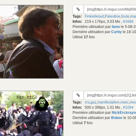
URL
du
Tags:
Finkielkraut
,
Palestine
,
foule
,
man
gif:
Infos:
219 x 176px, 3.03 Mo
,
#1686
Première utilisation par
liano
le 5-08-2
Dernière utilisation par
Curby
le 18-10
Utilisé
17
fois
URL
du
Tags:
crs
,
gaz
,
manifestation
,
marc
,
mo
gif:
Infos:
500 x 398px, 1.01 Mo
,
#1094
Première utilisation par
NickErckrayn
Dernière utilisation par
Bobox
le 10-0
Utilisé
7
fois