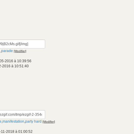
n
,
parade
[Modifier]
05-2016 à 10:39:56
2-2016 à 10:51:40
e
,
manifestation
,
party hard
[Modifier]
-11-2018 à 01:00:52