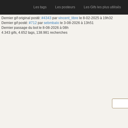
Les tags
Les posteurs
Les Gifs les plus utilisés
Dernier gif original posté:
#4343
par
vincent_libre
le 8-02-2025 à 19h32
Dernier gif posté:
#712
par
sebmbalo
le 3-08-2026 à 13h51
Dernier passage du bot le 8-08-2026 à 08h
4.343 gifs, 4.652 tags, 138.981 recherches