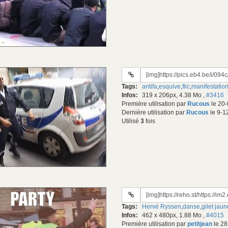
URL
du
Tags:
antifa
,
esquive
,
flic
,
manifestatio
gif:
Infos:
319 x 206px, 4.38 Mo
,
#3416
Première utilisation par
Rucous
le 20-
Dernière utilisation par
Rucous
le 9-1
Utilisé
3
fois
URL
du
Tags:
Hervé Ryssen
,
danse
,
gilet jaun
gif:
Infos:
462 x 480px, 1.88 Mo
,
#4015
Première utilisation par
petitjean
le 28