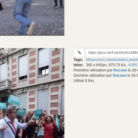
URL
du
Tags:
Mélanchon
,
manifestation
,
web
gif:
Infos:
360 x 640px, 970.75 Ko
,
#395
Première utilisation par
Rucous
le 26-
Dernière utilisation par
Rucous
le 26-
Utilisé
1
fois