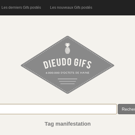
Les derniers Gifs postés
Les nouveaux Gifs postés
Reche
Tag manifestation