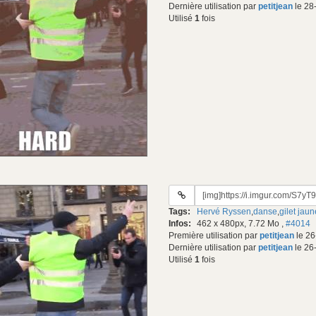
Dernière utilisation par
petitjean
le 28
Utilisé
1
fois
URL
du
Tags:
Hervé Ryssen
,
danse
,
gilet jaun
gif:
Infos:
462 x 480px, 7.72 Mo
,
#4014
Première utilisation par
petitjean
le 26
Dernière utilisation par
petitjean
le 26
Utilisé
1
fois