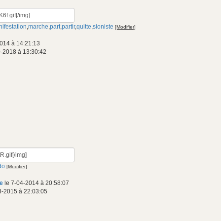
ifestation
,
marche
,
part
,
partir
,
quitte
,
sioniste
[Modifier]
014 à 14:21:13
-2018 à 13:30:42
do
[Modifier]
e
le 7-04-2014 à 20:58:07
8-2015 à 22:03:05