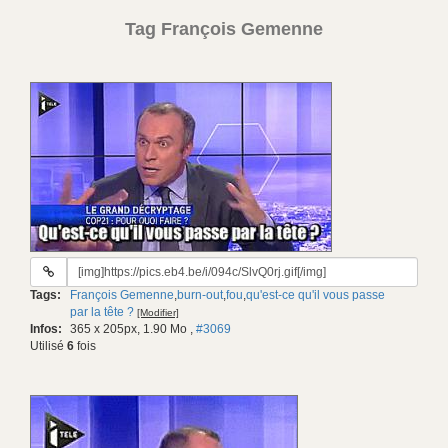
Tag François Gemenne
URL
du
Tags:
François Gemenne
,
burn-out
,
fou
,
qu'est-ce qu'il vous passe
gif:
par la tête ?
[Modifier]
Infos:
365 x 205px, 1.90 Mo
,
#3069
Utilisé
6
fois