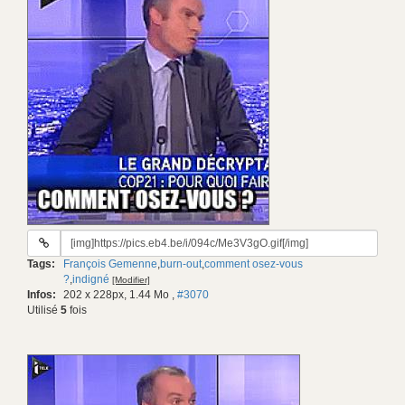
URL
du
Tags:
François Gemenne
,
burn-out
,
comment osez-vous
gif:
?
,
indigné
[Modifier]
Infos:
202 x 228px, 1.44 Mo
,
#3070
Utilisé
5
fois