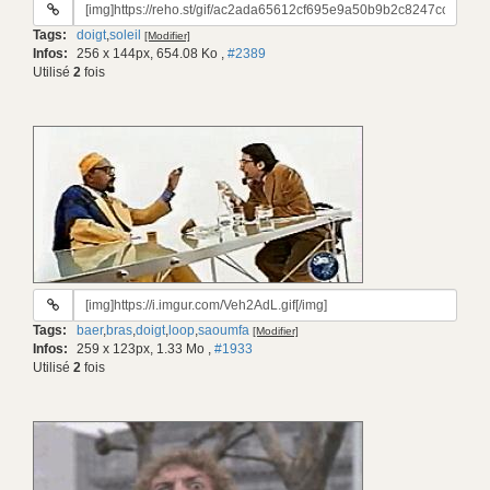
URL
du
Tags:
doigt
,
soleil
[Modifier]
gif:
Infos:
256 x 144px, 654.08 Ko
,
#2389
Utilisé
2
fois
URL
du
Tags:
baer
,
bras
,
doigt
,
loop
,
saoumfa
[Modifier]
gif:
Infos:
259 x 123px, 1.33 Mo
,
#1933
Utilisé
2
fois