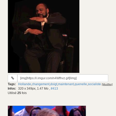
URL
du
Tags:
Hollande
,
changement
,
doigt
,
maintenant
,
quenelle
,
socialiste
[Modifier]
gif:
Infos:
320 x 349px, 1.47 Mo
,
#413
Utilisé
25
fois