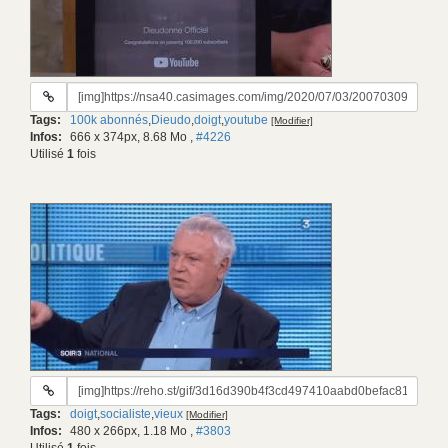
URL
du
Tags:
100k abonnés
,
Dieudo
,
doigt
,
youtube
[Modifier]
gif:
Infos:
666 x 374px, 8.68 Mo
,
#4226
Utilisé
1
fois
URL
du
Tags:
doigt
,
socialiste
,
vieux
[Modifier]
gif:
Infos:
480 x 266px, 1.18 Mo
,
#3803