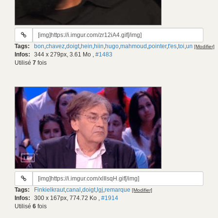
URL
du
Tags:
bon
,
chavez
,
doigt
,
hein
,
hiin
,
hugo
,
mahmoud
,
pointer
,
t'es
,
toi
,
un
[Modifier]
gif:
Infos:
344 x 279px, 3.61 Mo
,
#1483
Utilisé
7
fois
URL
du
Tags:
Finkielkraut
,
canal
,
doigt
,
lgj
,
remarque
[Modifier]
gif:
Infos:
300 x 167px, 774.72 Ko
,
#1914
Utilisé
6
fois