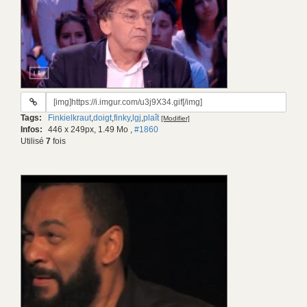
URL
du
Tags:
Finkielkraut
,
doigt
,
finky
,
lgj
,
plaît
[Modifier]
gif:
Infos:
446 x 249px, 1.49 Mo
,
#1860
Utilisé
7
fois