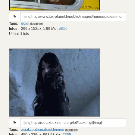
URL
du
Tags:
doigt
[Modifier]
gif:
Infos:
299 x 152px, 1.99 Mo
,
#656
Utilisé
1
fois
URL
du
Tags:
asiat
,
couteau
,
doigt
,
femme
[Modifier]
gif:
Infos:
450 x 336px, 991.53 Ko
,
#355