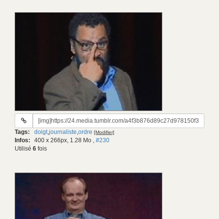
URL
du
Tags:
doigt
,
journaliste
,
ordre
[Modifier]
gif:
Infos:
400 x 266px, 1.28 Mo
,
#230
Utilisé
6
fois