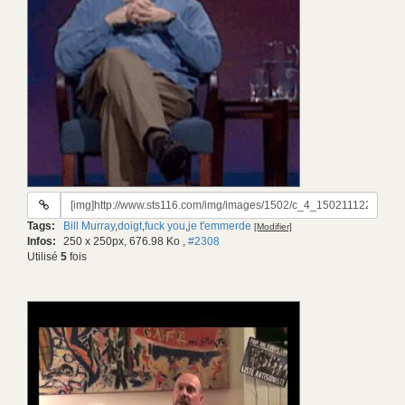
URL
du
Tags:
Bill Murray
,
doigt
,
fuck you
,
je t'emmerde
[Modifier]
gif:
Infos:
250 x 250px, 676.98 Ko
,
#2308
Utilisé
5
fois