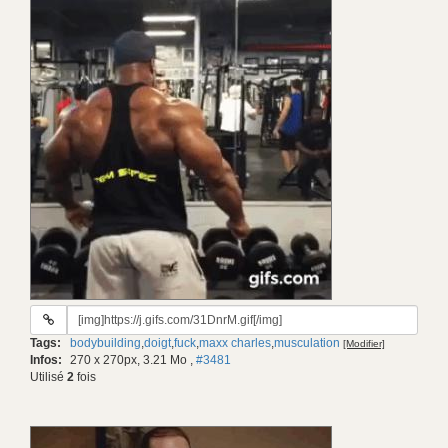
URL
du
Tags:
bodybuilding
,
doigt
,
fuck
,
maxx charles
,
musculation
[Modifier]
gif:
Infos:
270 x 270px, 3.21 Mo
,
#3481
Utilisé
2
fois