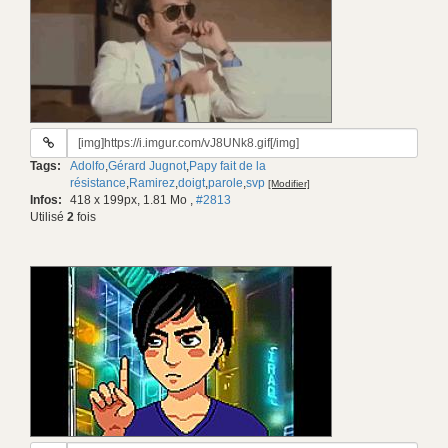
URL
du
Tags:
Adolfo
,
Gérard Jugnot
,
Papy fait de la
gif:
résistance
,
Ramirez
,
doigt
,
parole
,
svp
[Modifier]
Infos:
418 x 199px, 1.81 Mo
,
#2813
Utilisé
2
fois