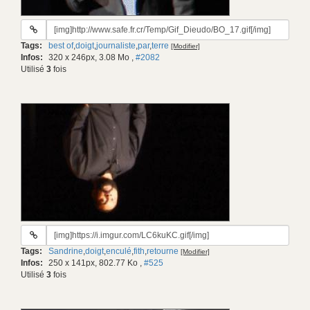
URL
du
Tags:
best of
,
doigt
,
journaliste
,
par
,
terre
[Modifier]
gif:
Infos:
320 x 246px, 3.08 Mo
,
#2082
Utilisé
3
fois
URL
du
Tags:
Sandrine
,
doigt
,
enculé
,
fith
,
retourne
[Modifier]
gif:
Infos:
250 x 141px, 802.77 Ko
,
#525
Utilisé
3
fois