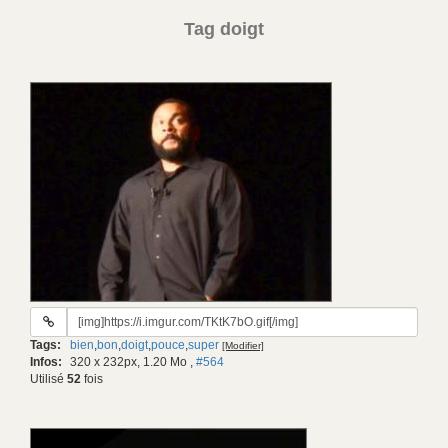
Tag doigt
URL
du
Tags:
bien
,
bon
,
doigt
,
pouce
,
super
[Modifier]
gif:
Infos:
320 x 232px, 1.20 Mo
,
#564
Utilisé
52
fois