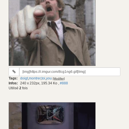
URL
du
Tags:
doigt
,
montrer
,
toi
,
you
[Modifier]
gif:
Infos:
240 x 232px, 195.34 Ko
,
#888
Utilisé
2
fois