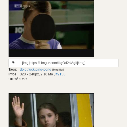
URL
du
Tags:
doigt
,
fuck
,
ping-pong
[Modifier]
gif:
Infos:
320 x 240px, 2.10 Mo
,
#2153
Utilisé
1
fois