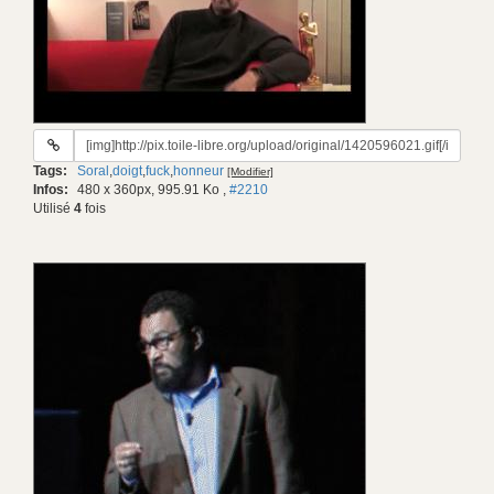
URL
du
Tags:
Soral
,
doigt
,
fuck
,
honneur
[Modifier]
gif:
Infos:
480 x 360px, 995.91 Ko
,
#2210
Utilisé
4
fois