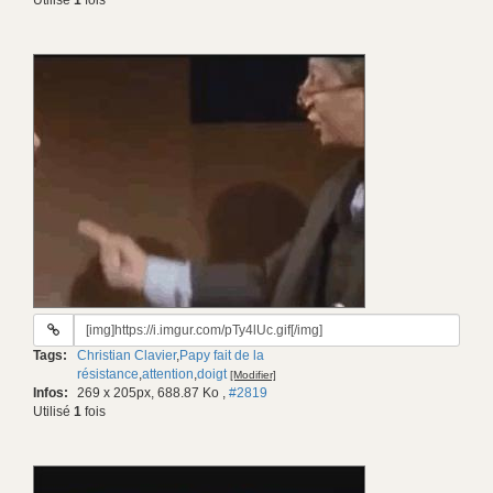
Utilisé
1
fois
URL
du
Tags:
Christian Clavier
,
Papy fait de la
gif:
résistance
,
attention
,
doigt
[Modifier]
Infos:
269 x 205px, 688.87 Ko
,
#2819
Utilisé
1
fois