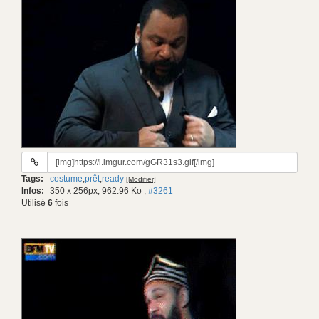
URL
du
Tags:
costume
,
prêt
,
ready
[Modifier]
gif:
Infos:
350 x 256px, 962.96 Ko
,
#3261
Utilisé
6
fois