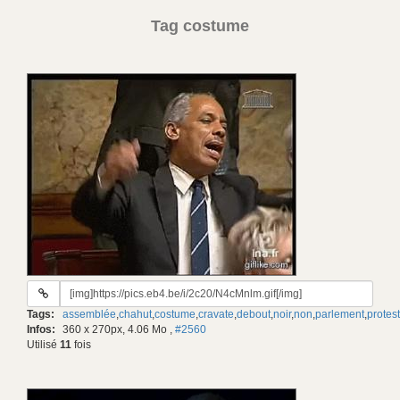
Tag costume
URL
du
Tags:
assemblée
,
chahut
,
costume
,
cravate
,
debout
,
noir
,
non
,
parlement
,
protes
gif:
Infos:
360 x 270px, 4.06 Mo
,
#2560
Utilisé
11
fois