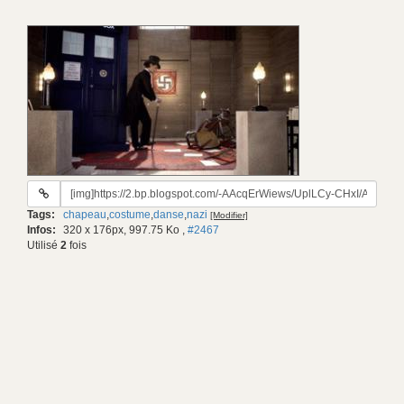
URL
du
Tags:
chapeau
,
costume
,
danse
,
nazi
[Modifier]
gif:
Infos:
320 x 176px, 997.75 Ko
,
#2467
Utilisé
2
fois