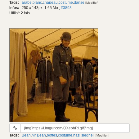
Tags:
arabe
,
blanc
,
chapeau
,
costume
,
danse
[Modifier]
gif:
Infos:
250 x 143px, 1.65 Mo
,
#3893
Utilisé
2
fois
URL
du
Tags:
Bean
,
Mr Bean
,
bottes
,
costume
,
nazi
,
siegheil
[Modifier]
gif: