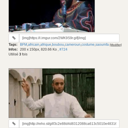
URL
du
Tags:
BFM
,
africain
,
afrique
,
boubou
,
cameroun
,
costume
,
saoumfa
[Modifier]
gif:
Infos:
200 x 150px, 820.66 Ko
,
#724
Utilisé
3
fois
URL
du