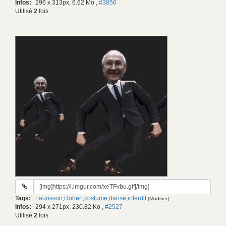
Infos:
296 x 313px, 6.62 Mo
,
#3856
Utilisé
2
fois
URL
du
Tags:
Faurisson
,
Robert
,
costume
,
danse
,
interdit
[Modifier]
gif:
Infos:
294 x 271px, 230.82 Ko
,
#2527
Utilisé
2
fois