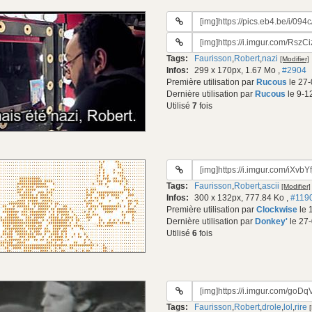
URL
du
URL
gif:
#2
Tags:
Faurisson
,
Robert
,
nazi
[Modifier]
du
Infos:
299 x 170px, 1.67 Mo
,
#2904
gif:
Première utilisation par
Rucous
le 27-
Dernière utilisation par
Rucous
le 9-1
Utilisé
7
fois
URL
du
Tags:
Faurisson
,
Robert
,
ascii
[Modifier]
gif:
Infos:
300 x 132px, 777.84 Ko
,
#119
Première utilisation par
Clockwise
le 
Dernière utilisation par
Donkey'
le 27
Utilisé
6
fois
URL
du
Tags:
Faurisson
,
Robert
,
drole
,
lol
,
rire
gif: