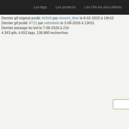
Les tags
Les posteurs
Les Gifs les plus utilisés
Dernier gif original posté:
#4343
par
vincent_libre
le 8-02-2025 à 19h32
Dernier gif posté:
#712
par
sebmbalo
le 3-08-2026 à 13h51
Dernier passage du bot le 7-08-2026 à 21h
4.343 gifs, 4.652 tags, 138.980 recherches