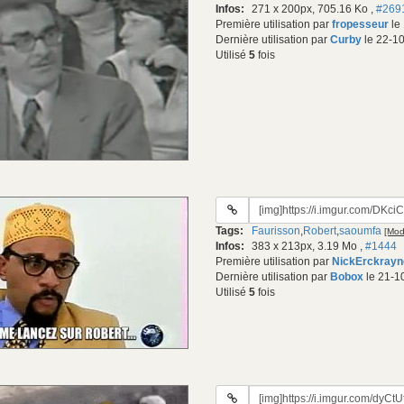
Infos:
271 x 200px, 705.16 Ko
,
#269
Première utilisation par
fropesseur
le
Dernière utilisation par
Curby
le 22-10
Utilisé
5
fois
URL
du
Tags:
Faurisson
,
Robert
,
saoumfa
[Modi
gif:
Infos:
383 x 213px, 3.19 Mo
,
#1444
Première utilisation par
NickErckrayn
Dernière utilisation par
Bobox
le 21-1
Utilisé
5
fois
URL