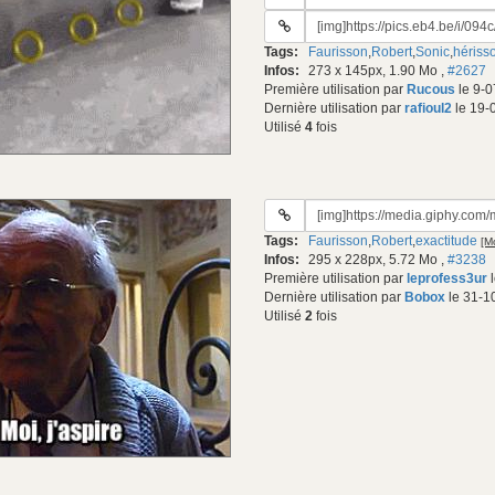
du
URL
gif:
#2
Tags:
Faurisson
,
Robert
,
Sonic
,
hériss
du
Infos:
273 x 145px, 1.90 Mo
,
#2627
gif:
Première utilisation par
Rucous
le 9-0
Dernière utilisation par
rafioul2
le 19-
Utilisé
4
fois
URL
du
Tags:
Faurisson
,
Robert
,
exactitude
[Mo
gif:
Infos:
295 x 228px, 5.72 Mo
,
#3238
Première utilisation par
leprofess3ur
l
Dernière utilisation par
Bobox
le 31-1
Utilisé
2
fois