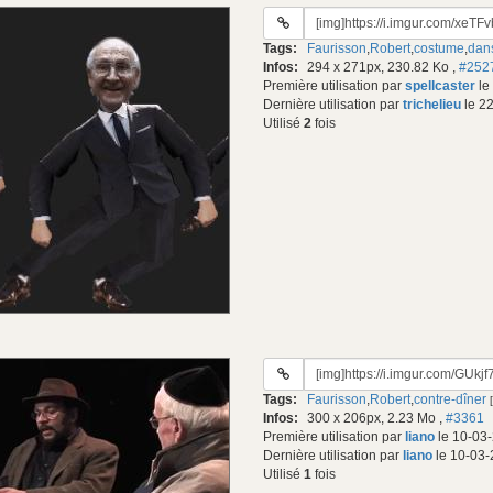
URL
du
Tags:
Faurisson
,
Robert
,
costume
,
dan
gif:
Infos:
294 x 271px, 230.82 Ko
,
#252
Première utilisation par
spellcaster
le
Dernière utilisation par
trichelieu
le 2
Utilisé
2
fois
URL
du
Tags:
Faurisson
,
Robert
,
contre-dîner
gif:
Infos:
300 x 206px, 2.23 Mo
,
#3361
Première utilisation par
liano
le 10-03-
Dernière utilisation par
liano
le 10-03-
Utilisé
1
fois