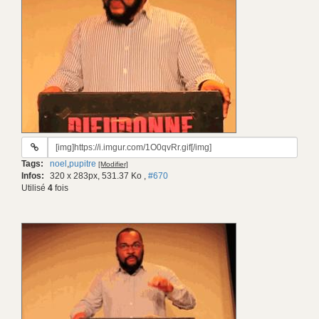
URL
du
Tags:
noel
,
pupitre
[Modifier]
gif:
Infos:
320 x 283px, 531.37 Ko
,
#670
Utilisé
4
fois