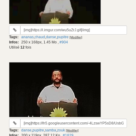
URL
du
Tags:
ananas
,
chaud
,
danse
,
pupitre
[Modifier]
gif:
Infos:
250 x 168px, 1.45 Mo
,
#904
Utilisé
12
fois
URL
du
Tags:
danse
,
pupitre
,
samba
,
zouk
[Modifier]
gif:
Infos:
200 x 119px, 287.12 Ko
,
#1829