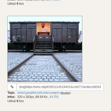
Utilisé
9
fois
URL
du
Tags:
drancy
,
pupitre
,
rails
,
train
,
wagon
[Modifier]
gif:
Infos:
320 x 283px, 88.59 Ko
,
#1755
Utilisé
9
fois