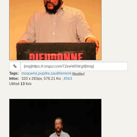
URL
du
Tags:
moquerie
,
pupitre
,
sautillement
[Modifier]
gif:
Infos:
320 x 283px, 576.21 Ko
,
#563
Utilisé
13
fois