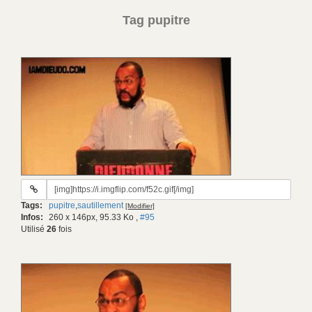
Tag pupitre
URL
du
Tags:
pupitre
,
sautillement
[Modifier]
gif:
Infos:
260 x 146px, 95.33 Ko
,
#95
Utilisé
26
fois