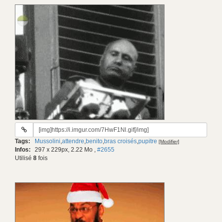
URL
du
Tags:
Mussolini
,
attendre
,
benito
,
bras croisés
,
pupitre
[Modifier]
gif:
Infos:
297 x 229px, 2.22 Mo
,
#2655
Utilisé
8
fois