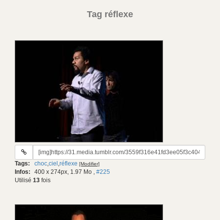
Tag réflexe
URL
du
Tags:
choc
,
ciel
,
réflexe
[Modifier]
gif:
Infos:
400 x 274px, 1.97 Mo
,
#225
Utilisé
13
fois