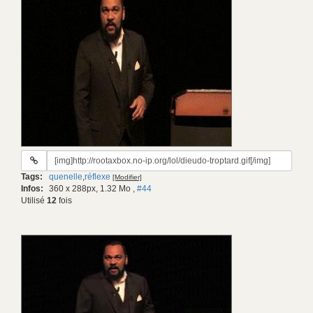
URL
du
Tags:
quenelle
,
réflexe
[Modifier]
gif:
Infos:
360 x 288px, 1.32 Mo
,
#44
Utilisé
12
fois