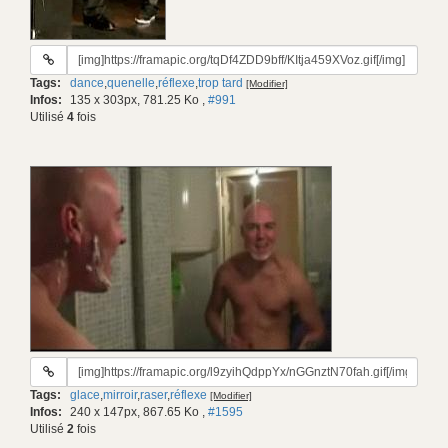
URL
du
Tags:
dance
,
quenelle
,
réflexe
,
trop tard
[Modifier]
gif:
Infos:
135 x 303px, 781.25 Ko
,
#991
Utilisé
4
fois
URL
du
Tags:
glace
,
mirroir
,
raser
,
réflexe
[Modifier]
gif:
Infos:
240 x 147px, 867.65 Ko
,
#1595
Utilisé
2
fois