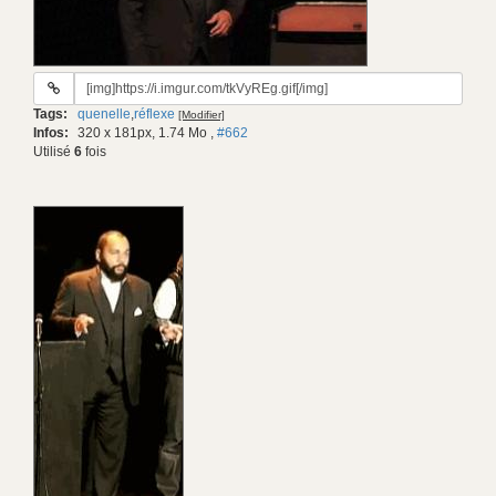
URL
du
Tags:
quenelle
,
réflexe
[Modifier]
gif:
Infos:
320 x 181px, 1.74 Mo
,
#662
Utilisé
6
fois