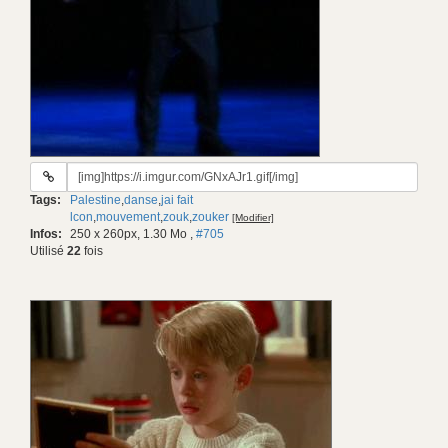
URL
du
Tags:
Palestine
,
danse
,
jai fait
gif:
lcon
,
mouvement
,
zouk
,
zouker
[Modifier]
Infos:
250 x 260px, 1.30 Mo
,
#705
Utilisé
22
fois