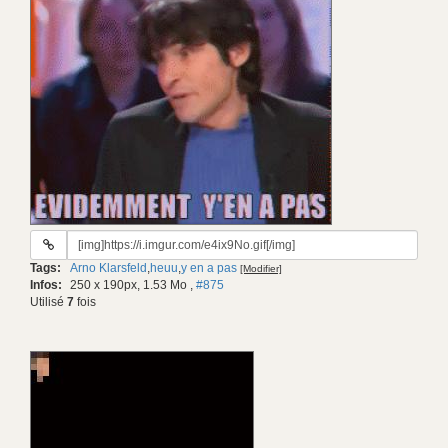
URL
du
Tags:
Arno Klarsfeld
,
heuu
,
y en a pas
[Modifier]
gif:
Infos:
250 x 190px, 1.53 Mo
,
#875
Utilisé
7
fois