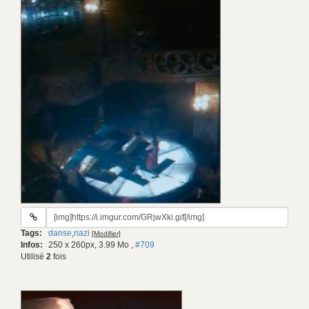
URL
du
Tags:
danse
,
nazi
[Modifier]
gif:
Infos:
250 x 260px, 3.99 Mo
,
#709
Utilisé
2
fois