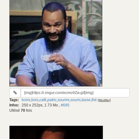
URL
du
Tags:
boire
,
bois
,
café
,
patric
,
sourire
,
souris
,
tasse
,
thé
[Modifier]
gif:
Infos:
250 x 252px, 1.73 Mo
,
#695
Utilisé
70
fois