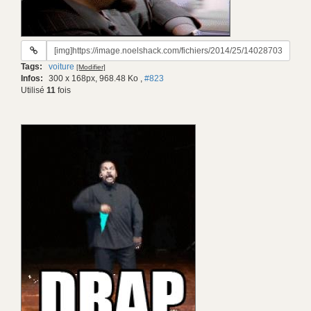
URL
du
Tags:
voiture
[Modifier]
gif:
Infos:
300 x 168px, 968.48 Ko
,
#823
Utilisé
11
fois