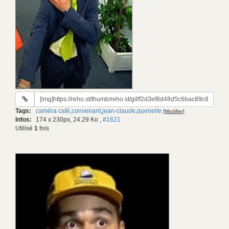
URL
du
Tags:
caméra café
,
convenant
,
jean-claude
,
quenelle
[Modifier]
gif:
Infos:
174 x 230px, 24.29 Ko
,
#1621
Utilisé
1
fois