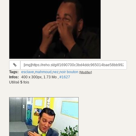
URL
du
Tags:
esclave
,
mahmoud
,
nez
,
noir bouton
[Modifier]
gif:
Infos:
400 x 300px, 1.73 Mo
,
#1627
Utilisé
5
fois