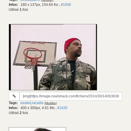
gif:
Infos:
180 x 137px, 154.64 Ko
,
#1656
Utilisé
1
fois
URL
du
Tags:
basket
,
racaille
[Modifier]
gif:
Infos:
400 x 300px, 4.61 Mo
,
#1635
Utilisé
2
fois