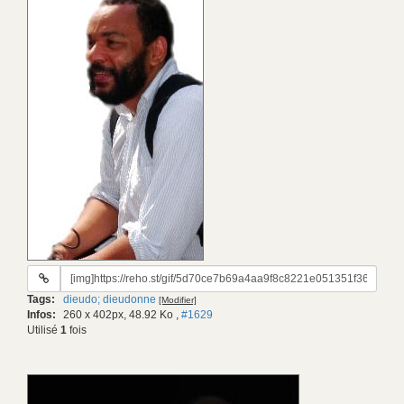
URL
du
Tags:
dieudo; dieudonne
[Modifier]
gif:
Infos:
260 x 402px, 48.92 Ko
,
#1629
Utilisé
1
fois