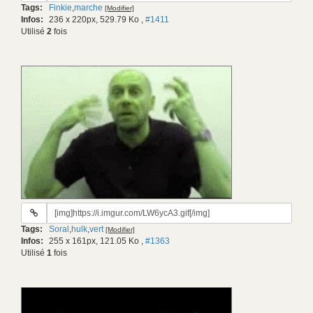
Tags:
Finkie
,
marche
[Modifier]
gif:
Infos:
236 x 220px, 529.79 Ko
,
#1411
Utilisé
2
fois
URL
du
Tags:
Soral
,
hulk
,
vert
[Modifier]
gif:
Infos:
255 x 161px, 121.05 Ko
,
#1363
Utilisé
1
fois