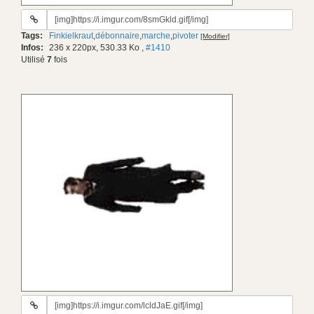
URL
du
Tags:
Finkielkraut
,
débonnaire
,
marche
,
pivoter
[Modifier]
gif:
Infos:
236 x 220px, 530.33 Ko
,
#1410
Utilisé
7
fois
URL
du