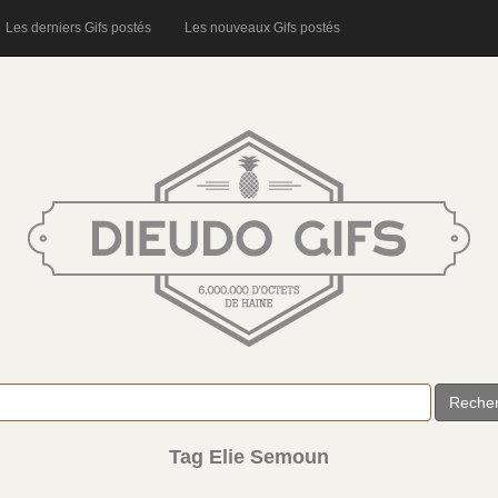
Les derniers Gifs postés
Les nouveaux Gifs postés
Reche
Tag Elie Semoun