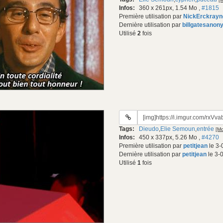
gif:
Infos:
360 x 261px, 1.54 Mo
,
#1815
Première utilisation par
NickErckrayn
Dernière utilisation par
billgatesanon
Utilisé
2
fois
URL
du
Tags:
Dieudo
,
Elie Semoun
,
entrée
[Mo
gif:
Infos:
450 x 337px, 5.26 Mo
,
#4270
Première utilisation par
petitjean
le 3-
Dernière utilisation par
petitjean
le 3-
Utilisé
1
fois