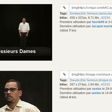
URL
du
Tags:
Donkey
,
Elie Semoun
,
dame
,
da
gif:
Infos:
450 x 337px, 8.71 Mo
,
#2234
Première utilisation par
havok06
le 3-
Dernière utilisation par
Jacquot marti
Utilisé
7
fois
URL
du
Tags:
Dieudo
,
Elie Semoun
,
drogue
,
n
gif:
Infos:
267 x 274px, 1.84 Mo
,
#1510
Première utilisation par
uxelus
le 29-0
Dernière utilisation par
uxelus
le 14-0
Utilisé
4
fois