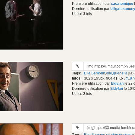
Première utilisation par
cacatomique
l
Dernière utilisation par
billgatesanon
Utilisé
3
fois
URL
du
Tags:
Elie Semoun
,
elie
,
quenelle
[Modi
gif:
Infos:
362 x 195px, 904.41 Ko
,
#187
Première utilisation par
Eldylan
le 22-
Dernière utilisation par
Eldylan
le 10-
Utilisé
2
fois
URL
du
Tags:
Elie Semoun
,
cyprien
,
puceau
[M