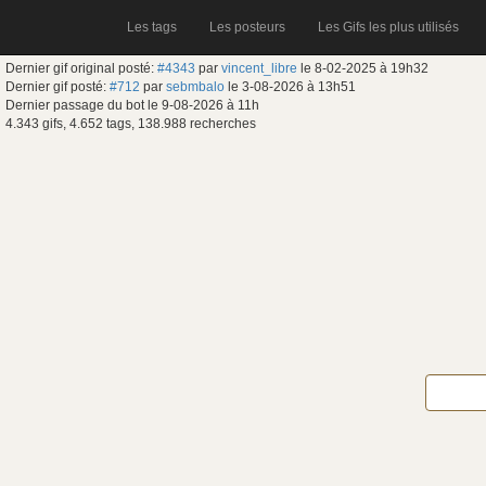
Les tags
Les posteurs
Les Gifs les plus utilisés
Dernier gif original posté:
#4343
par
vincent_libre
le 8-02-2025 à 19h32
Dernier gif posté:
#712
par
sebmbalo
le 3-08-2026 à 13h51
Dernier passage du bot le 9-08-2026 à 11h
4.343 gifs, 4.652 tags, 138.988 recherches