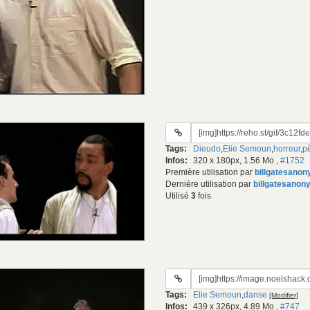
URL
du
Tags:
Dieudo
,
Elie Semoun
,
horreur
,
p
gif:
Infos:
320 x 180px, 1.56 Mo
,
#1752
Première utilisation par
billgatesano
Dernière utilisation par
billgatesanon
Utilisé
3
fois
URL
du
Tags:
Elie Semoun
,
danse
[Modifier]
gif:
Infos:
439 x 326px, 4.89 Mo
,
#747