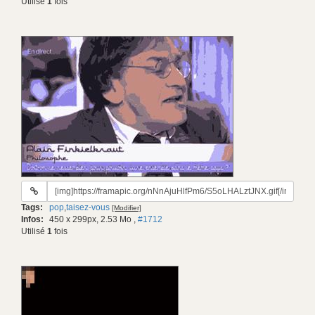
Utilisé
1
fois
URL
du
Tags:
pop
,
taisez-vous
[Modifier]
gif:
Infos:
450 x 299px, 2.53 Mo
,
#1712
Utilisé
1
fois