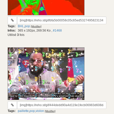
URL
du
Tags:
BHL
,
pop
[Modifier]
gif:
Infos:
365 x 192px, 269.56 Ko
,
#1468
Utilisé
3
fois
URL
du
Tags:
paillette
,
pop
,
violon
[Modifier]
gif: