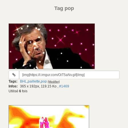
Tag pop
URL
du
Tags:
BHL
,
paillette
,
pop
[Modifier]
gif:
Infos:
365 x 192px, 119.15 Ko
,
#1469
Utilisé
6
fois