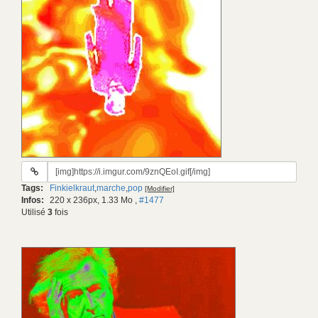
URL
du
Tags:
Finkielkraut
,
marche
,
pop
[Modifier]
gif:
Infos:
220 x 236px, 1.33 Mo
,
#1477
Utilisé
3
fois