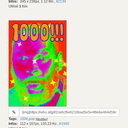
Infos:
345 x 236px, 1.12 Mo
,
#2139
Utilisé
1
fois
URL
du
Tags:
1000
,
pop
[Modifier]
gif:
Infos:
112 x 167px, 135.23 Ko
,
#1940