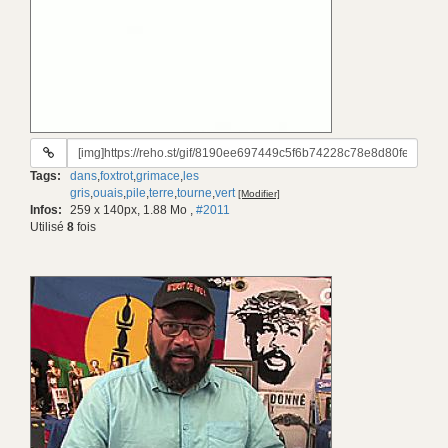
URL
du
Tags:
dans
,
foxtrot
,
grimace
,
les
gif:
gris
,
ouais
,
pile
,
terre
,
tourne
,
vert
[Modifier]
Infos:
259 x 140px, 1.88 Mo
,
#2011
Utilisé
8
fois