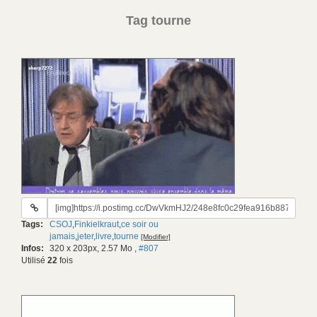
Tag tourne
URL
du
Tags:
CSOJ
,
Finkielkraut
,
ce soir ou
gif:
jamais
,
jeter
,
livre
,
tourne
[Modifier]
Infos:
320 x 203px, 2.57 Mo
,
#807
Utilisé
22
fois