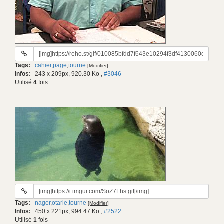
URL
du
Tags:
cahier
,
page
,
tourne
[Modifier]
gif:
Infos:
243 x 209px, 920.30 Ko
,
#3046
Utilisé
4
fois
URL
du
Tags:
nager
,
otarie
,
tourne
[Modifier]
gif:
Infos:
450 x 221px, 994.47 Ko
,
#2522
Utilisé
1
fois