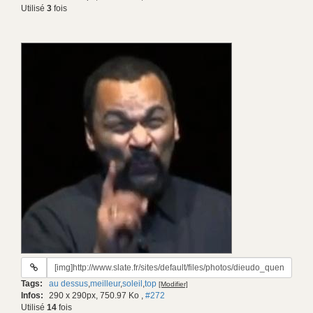
Utilisé
3
fois
URL
du
Tags:
au dessus
,
meilleur
,
soleil
,
top
[Modifier]
gif:
Infos:
290 x 290px, 750.97 Ko
,
#272
Utilisé
14
fois