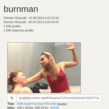
burnman
Premier Gif posté : 22-08-2013 à 01:53:42
Dernier Gif posté : 28-10-2013 à 02:44:04
3 Gifs postés
2 Gifs originaux postés
URL
du
Tags:
baffe
,
bagarre
,
claque
,
fille
,
slap
[Modifier]
gif:
Infos:
440 x 303px, 406.43 Ko
,
#2034