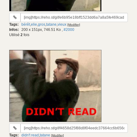
URL
du
Tags:
bérêt
,
elie
,
gros
,
tatane
,
vieux
[Modifier]
gif:
Infos:
200 x 151px, 746.51 Ko
,
#2000
Utilisé
2
fois
URL
du
Tags:
didn't read
,
tatane
[Modifier]
gif: