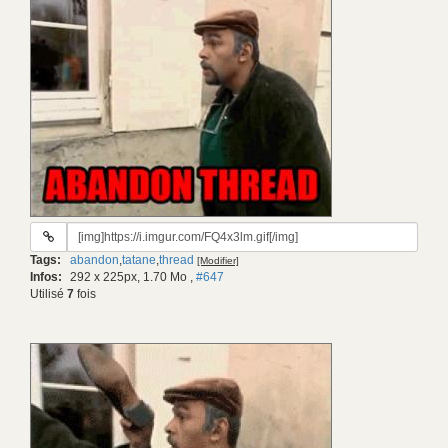
URL
du
Tags:
abandon
,
tatane
,
thread
[Modifier]
gif:
Infos:
292 x 225px, 1.70 Mo
,
#647
Utilisé
7
fois