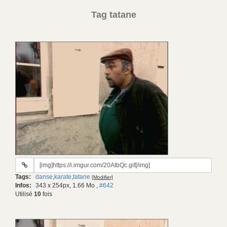
Tag tatane
URL
du
Tags:
danse
,
karate
,
tatane
[Modifier]
gif:
Infos:
343 x 254px, 1.66 Mo
,
#642
Utilisé
10
fois