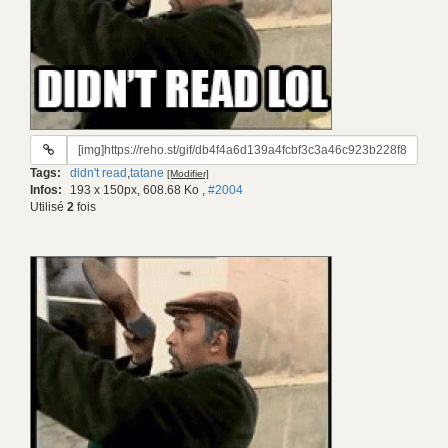
URL
du
Tags:
didn't read
,
tatane
[Modifier]
gif:
Infos:
193 x 150px, 608.68 Ko
,
#2004
Utilisé
2
fois