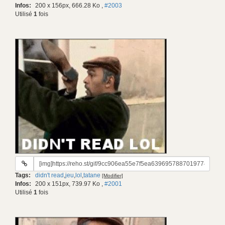
Infos:
200 x 156px, 666.28 Ko
,
#2003
Utilisé
1
fois
URL
du
Tags:
didn't read
,
jeu
,
lol
,
tatane
[Modifier]
gif:
Infos:
200 x 151px, 739.97 Ko
,
#2001
Utilisé
1
fois