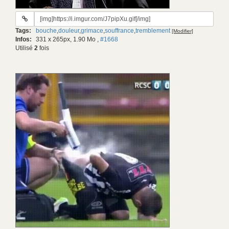
URL
du
Tags:
bouche
,
douleur
,
grimace
,
souffrance
,
tremblement
[Modifier]
gif:
Infos:
331 x 265px, 1.90 Mo
,
#1668
Utilisé
2
fois