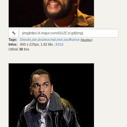
URL
du
Tags:
Dieudo
,
aie
,
douleur
,
mal
,
non
,
souffrance
[Modifier]
gif:
Infos:
400 x 225px, 1.82 Mo
,
#316
Utilisé
38
fois