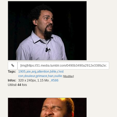
URL
du
Tags:
1905
,
aie
,
arg
,
attention
,
bête
,
c'est
gif:
con
,
douleur
,
grimace
,
han
,
ouille
[Modifier]
Infos:
320 x 240px, 1.15 Mo
,
#586
Utilisé
44
fois