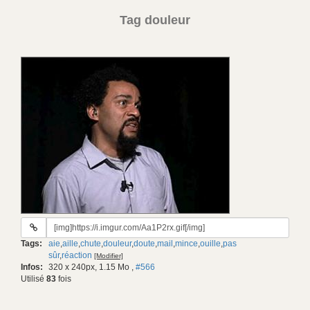
Tag douleur
URL
du
Tags:
aie
,
aille
,
chute
,
douleur
,
doute
,
mail
,
mince
,
ouille
,
pas
gif:
sûr
,
réaction
[Modifier]
Infos:
320 x 240px, 1.15 Mo
,
#566
Utilisé
83
fois