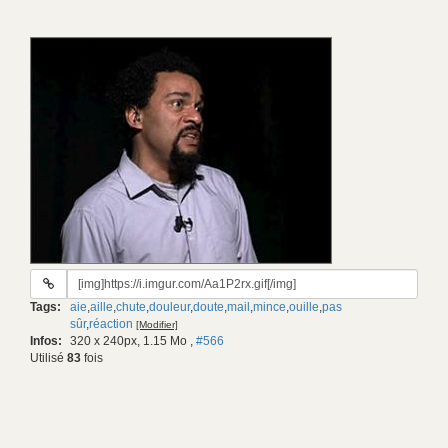
URL
du
Tags:
aie
,
aille
,
chute
,
douleur
,
doute
,
mail
,
mince
,
ouille
,
pas
gif:
sûr
,
réaction
[Modifier]
Infos:
320 x 240px, 1.15 Mo
,
#566
Utilisé
83
fois