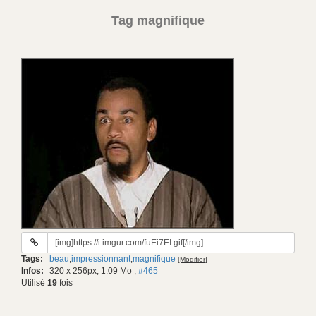
Tag magnifique
URL
du
Tags:
beau
,
impressionnant
,
magnifique
[Modifier]
gif:
Infos:
320 x 256px, 1.09 Mo
,
#465
Utilisé
19
fois