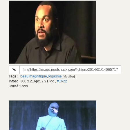
URL
du
Tags:
beau
,
magnifique
,
orgasme
[Modifier]
gif:
Infos:
300 x 216px, 2.91 Mo
,
#1622
Utilisé
5
fois