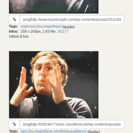
URL
du
Tags:
explosion
,
fou
,
magnifique
[Modifier]
gif:
Infos:
200 x 200px, 1.83 Mo
,
#2277
Utilisé
2
fois
URL
du
Tags:
epic
,
fou
,
magnifique
,
mindblow
,
qualitance
[Modifier]
gif: