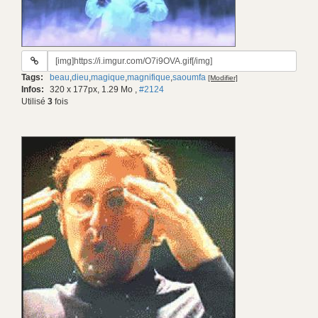
URL
du
Tags:
beau
,
dieu
,
magique
,
magnifique
,
saoumfa
[Modifier]
gif:
Infos:
320 x 177px, 1.29 Mo
,
#2124
Utilisé
3
fois